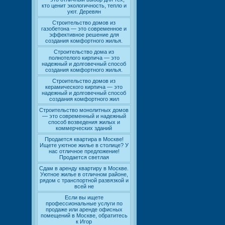
кто ценит экологичность, тепло и
уют. Деревян
Строительство домов из
газобетона — это современное и
эффективное решение для
создания комфортного жилья.
Строительство дома из
полнотелого кирпича — это
надежный и долговечный способ
создания комфортного жилья.
Строительство домов из
керамического кирпича — это
надежный и долговечный способ
создания комфортного жил
Строительство монолитных домов
— это современный и надежный
способ возведения жилых и
коммерческих зданий
Продается квартира в Москве!
Ищете уютное жилье в столице? У
нас отличное предложение!
Продается светлая
Сдам в аренду квартиру в Москве.
Уютное жилье в отличном районе,
рядом с транспортной развязкой и
всей не
Если вы ищете
профессиональные услуги по
продаже или аренде офисных
помещений в Москве, обратитесь
к Игор