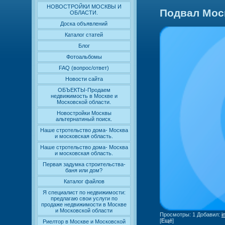
НОВОСТРОЙКИ МОСКВЫ И
Подвал Мос
ОБЛАСТИ.
Доска объявлений
Каталог статей
Блог
Фотоальбомы
FAQ (вопрос/ответ)
Новости сайта
ОБЪЕКТЫ-Продаем
недвижимость в Москве и
Московской области.
Новостройки Москвы
альтернатиный поиск.
Наше стротельство дома- Москва
и московская область.
Наше стротельство дома- Москва
и московская область.
Первая задумка строительства-
баня или дом?
Каталог файлов
Я специалист по недвижимости:
предлагаю свои услуги по
продаже недвижимости в Москве
и Московской области
Просмотры
: 1
Добавил
:
i
[
Ещё
]
Риелтор в Москве и Московской