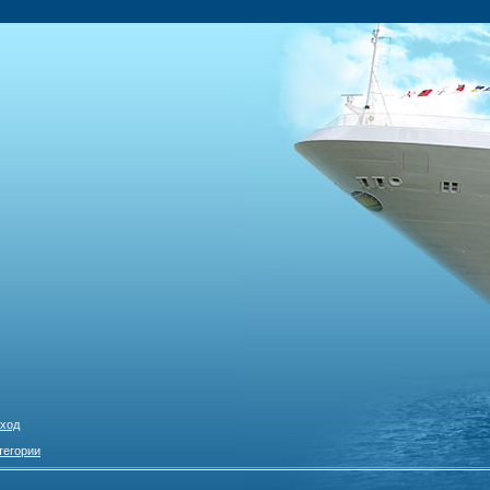
ход
тегории