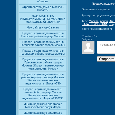
области.
Продажа недвиж
Строительство дома в Москве и
Описание материала
:
Области.
Аренда загородной недви
МОИ САЙТЫ ПО
НЕДВИЖИМОСТИ ПО МОСКВЕ И
Теги
:
Москве
,
район
,
Аге
МОСКОВСКОЙ ОБЛАСТИ
БАЛАШИХИНСКИЙ
,
Прод
Мои сайты и ютуб канал.
Всего комментариев
:
0
Продать сдать недвижимость в
ComForm">
Тверском районе города Москвы.
Войдите:
Продать сдать недвижимость в
Таганском районе города Москвы.
Продать сдать недвижимость в
Таганском районе города Москвы.
Отправит
Продать сдать недвижимость в
Пресненском районе города
Москвы. Жилая и коммерческая
недвижимость. Игорь +
Продать сдать недвижимость в
районе Аэропорт города Москвы.
Жилая и коммерческая
недвижимость. Игорь +790
Продать сдать недвижимость
района Арбат города Москвы.
Жилая и коммерческая
недвижимость. Игорь +7903721
Ищете надежного риелтора в
Москве? Меня зовут Игорь
Ищете надежного риелтора в