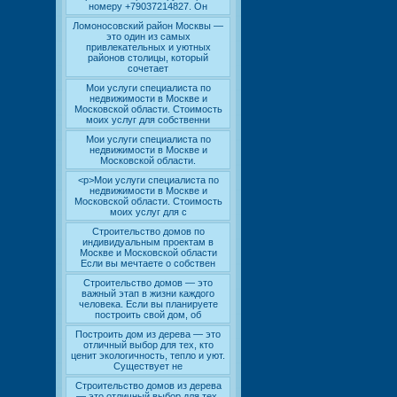
номеру +79037214827. Он
Ломоносовский район Москвы —
это один из самых
привлекательных и уютных
районов столицы, который
сочетает
Мои услуги специалиста по
недвижимости в Москве и
Московской области. Стоимость
моих услуг для собственни
Мои услуги специалиста по
недвижимости в Москве и
Московской области.
<p>Мои услуги специалиста по
недвижимости в Москве и
Московской области. Стоимость
моих услуг для с
Строительство домов по
индивидуальным проектам в
Москве и Московской области
Если вы мечтаете о собствен
Строительство домов — это
важный этап в жизни каждого
человека. Если вы планируете
построить свой дом, об
Построить дом из дерева — это
отличный выбор для тех, кто
ценит экологичность, тепло и уют.
Существует не
Строительство домов из дерева
— это отличный выбор для тех,