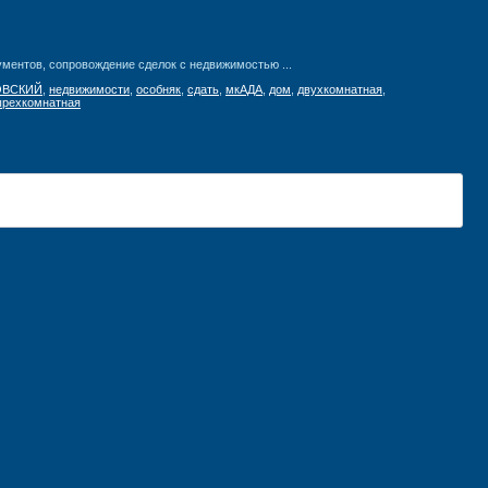
ментов, сопровождение сделок с недвижимостью ...
ОВСКИЙ
,
недвижимости
,
особняк
,
сдать
,
мкАДА
,
дом
,
двухкомнатная
,
ырехкомнатная