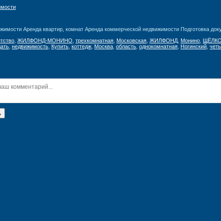
имости
жимости Аренда квартир, комнат Аренда коммерческой недвижимости Подготовка доку
нтство
,
ЖИЛФОНД-МОНИНО
,
трехкомнатная
,
Московская
,
ЖИЛФОНД
,
Монино
,
ЩЁЛК
ать
,
недвижимость
,
Купить
,
коттедж
,
Москва
,
область
,
однокомнатная
,
Ногинский
,
чет
ь