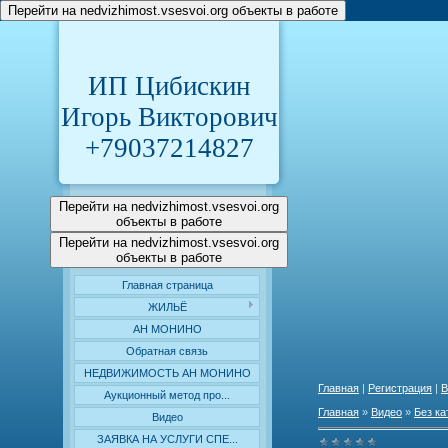
Перейти на nedvizhimost.vsesvoi.org объекты в работе
ИП Цибискин
Игорь Викторович
+79037214827
Перейти на nedvizhimost.vsesvoi.org
объекты в работе
Перейти на nedvizhimost.vsesvoi.org
объекты в работе
Главная страница
ЖИЛЬЁ
АН МОНИНО
Обратная связь
НЕДВИЖИМОСТЬ АН МОНИНО
Главная
|
Регистрация
|
В
Аукционный метод про...
Главная
»
Видео
»
Без ка
Видео
ЗАЯВКА НА УСЛУГИ СПЕ...