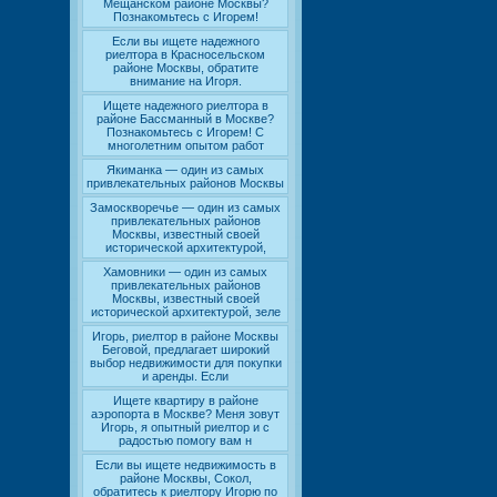
Мещанском районе Москвы?
Познакомьтесь с Игорем!
Если вы ищете надежного
риелтора в Красносельском
районе Москвы, обратите
внимание на Игоря.
Ищете надежного риелтора в
районе Бассманный в Москве?
Познакомьтесь с Игорем! С
многолетним опытом работ
Якиманка — один из самых
привлекательных районов Москвы
Замоскворечье — один из самых
привлекательных районов
Москвы, известный своей
исторической архитектурой,
Хамовники — один из самых
привлекательных районов
Москвы, известный своей
исторической архитектурой, зеле
Игорь, риелтор в районе Москвы
Беговой, предлагает широкий
выбор недвижимости для покупки
и аренды. Если
Ищете квартиру в районе
аэропорта в Москве? Меня зовут
Игорь, я опытный риелтор и с
радостью помогу вам н
Если вы ищете недвижимость в
районе Москвы, Сокол,
обратитесь к риелтору Игорю по