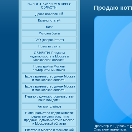
НОВОСТРОЙКИ МОСКВЫ И
Продаю кот
ОБЛАСТИ.
Доска объявлений
Каталог статей
Блог
Фотоальбомы
FAQ (вопрос/ответ)
Новости сайта
ОБЪЕКТЫ-Продаем
недвижимость в Москве и
Московской области.
Новостройки Москвы
альтернатиный поиск.
Наше стротельство дома- Москва
и московская область.
Наше стротельство дома- Москва
и московская область.
Первая задумка строительства-
баня или дом?
Каталог файлов
Я специалист по недвижимости:
предлагаю свои услуги по
продаже недвижимости в Москве
и Московской области
Просмотры
: 1
Добавил
:
i
Описание материала
:
Риелтор в Москве и Московской