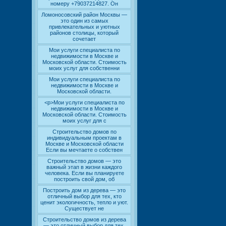
номеру +79037214827. Он
Ломоносовский район Москвы —
это один из самых
привлекательных и уютных
районов столицы, который
сочетает
Мои услуги специалиста по
недвижимости в Москве и
Московской области. Стоимость
моих услуг для собственни
Мои услуги специалиста по
недвижимости в Москве и
Московской области.
<p>Мои услуги специалиста по
недвижимости в Москве и
Московской области. Стоимость
моих услуг для с
Строительство домов по
индивидуальным проектам в
Москве и Московской области
Если вы мечтаете о собствен
Строительство домов — это
важный этап в жизни каждого
человека. Если вы планируете
построить свой дом, об
Построить дом из дерева — это
отличный выбор для тех, кто
ценит экологичность, тепло и уют.
Существует не
Строительство домов из дерева
— это отличный выбор для тех,