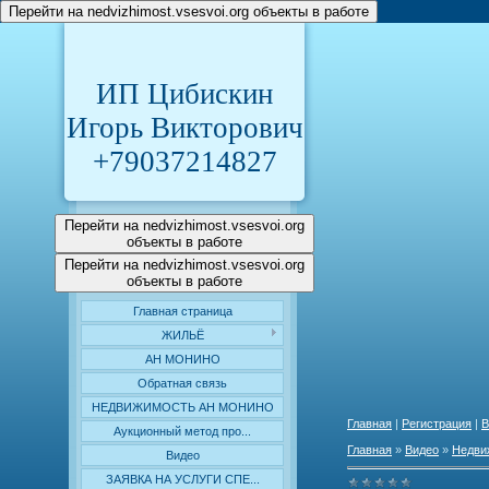
Перейти на nedvizhimost.vsesvoi.org объекты в работе
ИП Цибискин
Игорь Викторович
+79037214827
Перейти на nedvizhimost.vsesvoi.org
объекты в работе
Перейти на nedvizhimost.vsesvoi.org
объекты в работе
Главная страница
ЖИЛЬЁ
АН МОНИНО
Обратная связь
НЕДВИЖИМОСТЬ АН МОНИНО
Главная
|
Регистрация
|
В
Аукционный метод про...
Главная
»
Видео
»
Недви
Видео
ЗАЯВКА НА УСЛУГИ СПЕ...