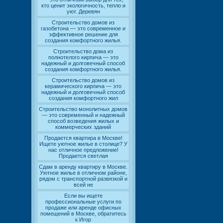
кто ценит экологичность, тепло и
уют. Деревян
Строительство домов из
газобетона — это современное и
эффективное решение для
создания комфортного жилья.
Строительство дома из
полнотелого кирпича — это
надежный и долговечный способ
создания комфортного жилья.
Строительство домов из
керамического кирпича — это
надежный и долговечный способ
создания комфортного жил
Строительство монолитных домов
— это современный и надежный
способ возведения жилых и
коммерческих зданий
Продается квартира в Москве!
Ищете уютное жилье в столице? У
нас отличное предложение!
Продается светлая
Сдам в аренду квартиру в Москве.
Уютное жилье в отличном районе,
рядом с транспортной развязкой и
всей не
Если вы ищете
профессиональные услуги по
продаже или аренде офисных
помещений в Москве, обратитесь
к Игор