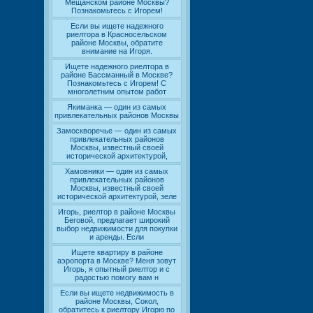
Мещанском районе Москвы?
Познакомьтесь с Игорем!
Если вы ищете надежного
риелтора в Красносельском
районе Москвы, обратите
внимание на Игоря.
Ищете надежного риелтора в
районе Бассманный в Москве?
Познакомьтесь с Игорем! С
многолетним опытом работ
Якиманка — один из самых
привлекательных районов Москвы
Замоскворечье — один из самых
привлекательных районов
Москвы, известный своей
исторической архитектурой,
Хамовники — один из самых
привлекательных районов
Москвы, известный своей
исторической архитектурой, зеле
Игорь, риелтор в районе Москвы
Беговой, предлагает широкий
выбор недвижимости для покупки
и аренды. Если
Ищете квартиру в районе
аэропорта в Москве? Меня зовут
Игорь, я опытный риелтор и с
радостью помогу вам н
Если вы ищете недвижимость в
районе Москвы, Сокол,
обратитесь к риелтору Игорю по