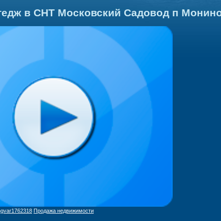
тедж в СНТ Московский Садовод п Монин
ngvar1762318
Продажа недвижимости