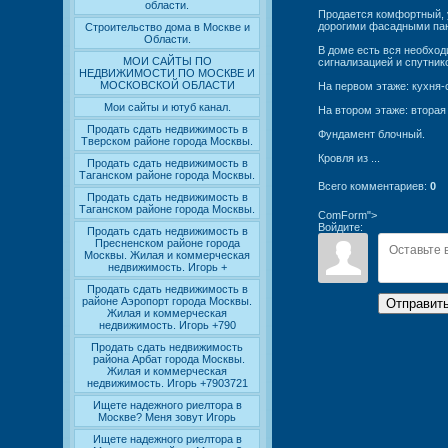
области.
Продается комфортный, 
дорогими фасадными пан
Строительство дома в Москве и
Области.
В доме есть вся необхо
МОИ САЙТЫ ПО
сигнализацией и спутник
НЕДВИЖИМОСТИ ПО МОСКВЕ И
МОСКОВСКОЙ ОБЛАСТИ
На первом этаже: кухня-
Мои сайты и ютуб канал.
На втором этаже: вторая 
Продать сдать недвижимость в
Фундамент блочный.
Тверском районе города Москвы.
Кровля из ...
Продать сдать недвижимость в
Таганском районе города Москвы.
Всего комментариев
:
0
Продать сдать недвижимость в
Таганском районе города Москвы.
ComForm">
Войдите:
Продать сдать недвижимость в
Пресненском районе города
Москвы. Жилая и коммерческая
недвижимость. Игорь +
Продать сдать недвижимость в
районе Аэропорт города Москвы.
Отправит
Жилая и коммерческая
недвижимость. Игорь +790
Продать сдать недвижимость
района Арбат города Москвы.
Жилая и коммерческая
недвижимость. Игорь +7903721
Ищете надежного риелтора в
Москве? Меня зовут Игорь
Ищете надежного риелтора в