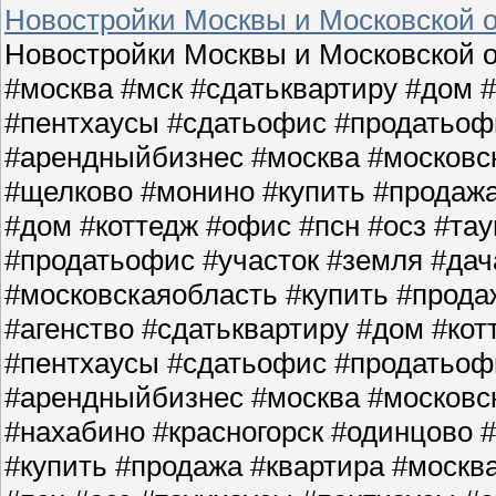
Новостройки Москвы и Московской о
Новостройки Москвы и Московской о
#москва #мск #сдатьквартиру #дом 
#пентхаусы #сдатьофис #продатьофи
#арендныйбизнес #москва #московс
#щелково #монино #купить #продажа
#дом #коттедж #офис #псн #осз #та
#продатьофис #участок #земля #да
#московскаяобласть #купить #прода
#агенство #сдатьквартиру #дом #кот
#пентхаусы #сдатьофис #продатьофи
#арендныйбизнес #москва #московс
#нахабино #красногорск #одинцово 
#купить #продажа #квартира #москв