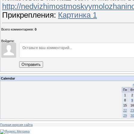
http://nedvizhimostmoskvymolozhanino
Прикрепления
:
Картинка 1
Всего комментариев
:
0
Войдите:
Отправить
Calendar
Пн
Вт
1
2
8
9
15
16
22
23
29
30
Полная версия сайта