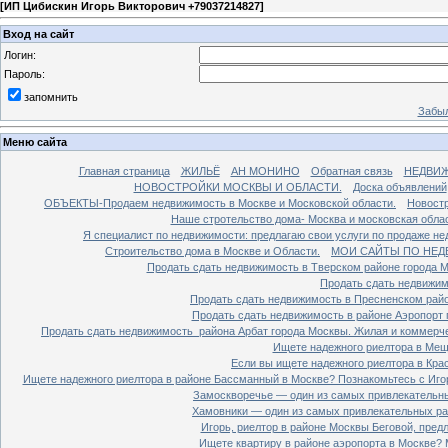
[
ИП Цибискин Игорь Викторович +79037214827
]
Вход на сайт
Логин:
Пароль:
запомнить
Забыл
Меню сайта
Главная страница
ЖИЛЬЁ
АН МОНИНО
Обратная связь
НЕДВИ
НОВОСТРОЙКИ МОСКВЫ И ОБЛАСТИ.
Доска объявлений
ОБЪЕКТЫ-Продаем недвижимость в Москве и Московской области.
Новостр
Наше стротельство дома- Москва и московская облас
Я специалист по недвижимости: предлагаю свои услуги по продаже н
Строительство дома в Москве и Области.
МОИ САЙТЫ ПО НЕД
Продать сдать недвижимость в Тверском районе города 
Продать сдать недвижим
Продать сдать недвижимость в Пресненском райо
Продать сдать недвижимость в районе Аэропорт 
Продать сдать недвижимость района Арбат города Москвы. Жилая и коммерч
Ищете надежного риелтора в Мещ
Если вы ищете надежного риелтора в Кра
Ищете надежного риелтора в районе Бассманный в Москве? Познакомьтесь с Иго
Замоскворечье — один из самых привлекательны
Хамовники — один из самых привлекательных рай
Игорь, риелтор в районе Москвы Беговой, пред
Ищете квартиру в районе аэропорта в Москве? 