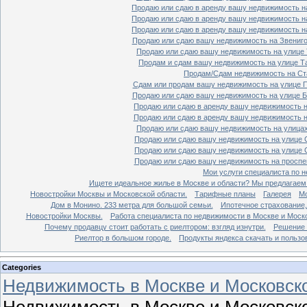
Продаю или сдаю в аренду вашу недвижимость на
Продаю или сдаю в аренду вашу недвижимость на
Продаю или сдаю в аренду вашу недвижимость на
Продаю или сдаю вашу недвижимость на Звенигор
Продаю или сдаю вашу недвижимость на улице Т
Продам и сдам вашу недвижимость на улице Таг
Продам/Сдам недвижимость на Ста
Сдам или продам вашу недвижимость на улице По
Продаю или сдаю вашу недвижимость на улице Бо
Продаю или сдаю в аренду вашу недвижимость на
Продаю или сдаю в аренду вашу недвижимость на
Продаю или сдаю вашу недвижимость на улицах 
Продаю или сдаю вашу недвижимость на улице Ср
Продаю или сдаю вашу недвижимость на улице Ср
Продаю или сдаю вашу недвижимость на проспект
Мои услуги специалиста по н
Ищете идеальное жилье в Москве и области? Мы предлагаем
Новостройки Москвы и Московской области.
Тарифные планы
Галерея
Мо
Дом в Монино. 233 метра для большой семьи.
Ипотечное страхование,
Новостройки Москвы.
Работа специалиста по недвижимости в Москве и Моско
Почему продавцу стоит работать с риелтором: взгляд изнутри.
Решение 
Риелтор в большом городе.
Продукты яндекса скачать и пользо
Categories
Недвижимость в Москве и Московско
Недвижимость в Москве и Московско