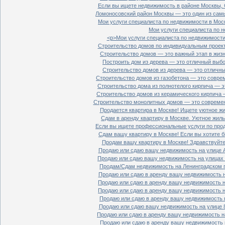
Если вы ищете недвижимость в районе Москвы, С
Ломоносовский район Москвы — это один из самы
Мои услуги специалиста по недвижимости в Моск
Мои услуги специалиста по н
<p>Мои услуги специалиста по недвижимости 
Строительство домов по индивидуальным проект
Строительство домов — это важный этап в жизн
Построить дом из дерева — это отличный выбор
Строительство домов из дерева — это отличный
Строительство домов из газобетона — это совре
Строительство дома из полнотелого кирпича — э
Строительство домов из керамического кирпича 
Строительство монолитных домов — это современ
Продается квартира в Москве! Ищете уютное жи
Сдам в аренду квартиру в Москве. Уютное жиль
Если вы ищете профессиональные услуги по прод
Сдам вашу квартиру в Москве! Если вы хотите б
Продам вашу квартиру в Москве! Здравствуйте!
Продаю или сдаю вашу недвижимость на улице Ал
Продаю или сдаю вашу недвижимость на улицах П
Продам/Сдам недвижимость на Ленинградском пр
Продаю или сдаю в аренду вашу недвижимость на
Продаю или сдаю в аренду вашу недвижимость на
Продаю или сдаю в аренду вашу недвижимость на
Продаю или сдаю в аренду вашу недвижимость н
Продаю или сдаю вашу недвижимость на улице 8
Продаю или сдаю в аренду вашу недвижимость на
Продаю или сдаю в аренду вашу недвижимость н