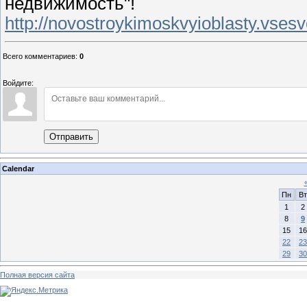
недвижимость"!
http://novostroykimoskvyioblasty.vsesvo
Всего комментариев
:
0
Войдите:
Отправить
Calendar
Пн
Вт
1
2
8
9
15
16
22
23
29
30
Полная версия сайта