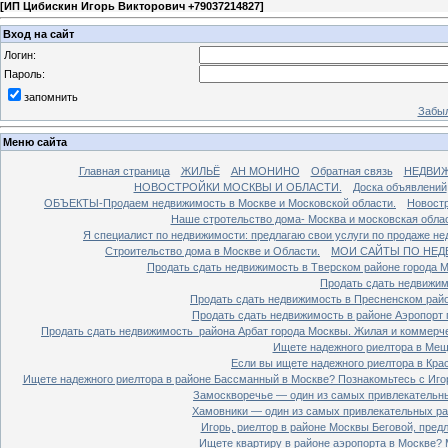
[
ИП Цибискин Игорь Викторович +79037214827
]
Вход на сайт
Логин:
Пароль:
запомнить
Забыл
Меню сайта
Главная страница
ЖИЛЬЁ
АН МОНИНО
Обратная связь
НЕДВИ
НОВОСТРОЙКИ МОСКВЫ И ОБЛАСТИ.
Доска объявлений
ОБЪЕКТЫ-Продаем недвижимость в Москве и Московской области.
Новостр
Наше стротельство дома- Москва и московская облас
Я специалист по недвижимости: предлагаю свои услуги по продаже н
Строительство дома в Москве и Области.
МОИ САЙТЫ ПО НЕД
Продать сдать недвижимость в Тверском районе города 
Продать сдать недвижим
Продать сдать недвижимость в Пресненском райо
Продать сдать недвижимость в районе Аэропорт 
Продать сдать недвижимость района Арбат города Москвы. Жилая и коммерч
Ищете надежного риелтора в Мещ
Если вы ищете надежного риелтора в Кра
Ищете надежного риелтора в районе Бассманный в Москве? Познакомьтесь с Иго
Замоскворечье — один из самых привлекательны
Хамовники — один из самых привлекательных рай
Игорь, риелтор в районе Москвы Беговой, пред
Ищете квартиру в районе аэропорта в Москве? 