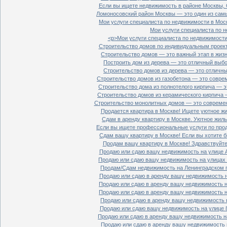
Если вы ищете недвижимость в районе Москвы, С
Ломоносовский район Москвы — это один из самы
Мои услуги специалиста по недвижимости в Моск
Мои услуги специалиста по н
<p>Мои услуги специалиста по недвижимости 
Строительство домов по индивидуальным проект
Строительство домов — это важный этап в жизн
Построить дом из дерева — это отличный выбор
Строительство домов из дерева — это отличный
Строительство домов из газобетона — это совре
Строительство дома из полнотелого кирпича — э
Строительство домов из керамического кирпича 
Строительство монолитных домов — это современ
Продается квартира в Москве! Ищете уютное жи
Сдам в аренду квартиру в Москве. Уютное жиль
Если вы ищете профессиональные услуги по прод
Сдам вашу квартиру в Москве! Если вы хотите б
Продам вашу квартиру в Москве! Здравствуйте!
Продаю или сдаю вашу недвижимость на улице Ал
Продаю или сдаю вашу недвижимость на улицах П
Продам/Сдам недвижимость на Ленинградском пр
Продаю или сдаю в аренду вашу недвижимость на
Продаю или сдаю в аренду вашу недвижимость на
Продаю или сдаю в аренду вашу недвижимость на
Продаю или сдаю в аренду вашу недвижимость н
Продаю или сдаю вашу недвижимость на улице 8
Продаю или сдаю в аренду вашу недвижимость на
Продаю или сдаю в аренду вашу недвижимость н