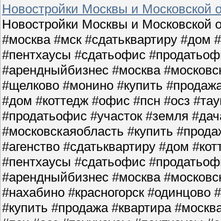
Новостройки Москвы и Московской о
Новостройки Москвы и Московской о
#москва #мск #сдатьквартиру #дом 
#пентхаусы #сдатьофис #продатьофи
#арендныйбизнес #москва #московс
#щелково #монино #купить #продажа
#дом #коттедж #офис #псн #осз #та
#продатьофис #участок #земля #да
#московскаяобласть #купить #прода
#агенство #сдатьквартиру #дом #кот
#пентхаусы #сдатьофис #продатьофи
#арендныйбизнес #москва #московс
#нахабино #красногорск #одинцово 
#купить #продажа #квартира #москв