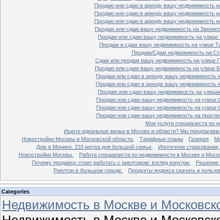
Продаю или сдаю в аренду вашу недвижимость на
Продаю или сдаю в аренду вашу недвижимость на
Продаю или сдаю в аренду вашу недвижимость на
Продаю или сдаю вашу недвижимость на Звенигор
Продаю или сдаю вашу недвижимость на улице Т
Продам и сдам вашу недвижимость на улице Таг
Продам/Сдам недвижимость на Ста
Сдам или продам вашу недвижимость на улице По
Продаю или сдаю вашу недвижимость на улице Бо
Продаю или сдаю в аренду вашу недвижимость на
Продаю или сдаю в аренду вашу недвижимость на
Продаю или сдаю вашу недвижимость на улицах 
Продаю или сдаю вашу недвижимость на улице Ср
Продаю или сдаю вашу недвижимость на улице Ср
Продаю или сдаю вашу недвижимость на проспект
Мои услуги специалиста по н
Ищете идеальное жилье в Москве и области? Мы предлагаем
Новостройки Москвы и Московской области.
Тарифные планы
Галерея
Мо
Дом в Монино. 233 метра для большой семьи.
Ипотечное страхование,
Новостройки Москвы.
Работа специалиста по недвижимости в Москве и Моско
Почему продавцу стоит работать с риелтором: взгляд изнутри.
Решение 
Риелтор в большом городе.
Продукты яндекса скачать и пользо
Categories
Недвижимость в Москве и Московско
Недвижимость в Москве и Московско