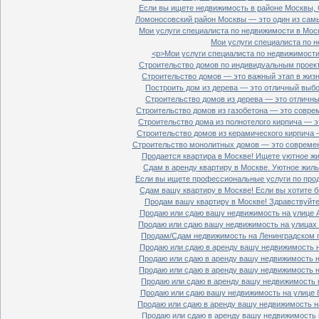
Если вы ищете недвижимость в районе Москвы, С
Ломоносовский район Москвы — это один из самы
Мои услуги специалиста по недвижимости в Моск
Мои услуги специалиста по н
<p>Мои услуги специалиста по недвижимости 
Строительство домов по индивидуальным проект
Строительство домов — это важный этап в жизн
Построить дом из дерева — это отличный выбор
Строительство домов из дерева — это отличный
Строительство домов из газобетона — это совре
Строительство дома из полнотелого кирпича — э
Строительство домов из керамического кирпича 
Строительство монолитных домов — это современ
Продается квартира в Москве! Ищете уютное жи
Сдам в аренду квартиру в Москве. Уютное жиль
Если вы ищете профессиональные услуги по прод
Сдам вашу квартиру в Москве! Если вы хотите б
Продам вашу квартиру в Москве! Здравствуйте!
Продаю или сдаю вашу недвижимость на улице Ал
Продаю или сдаю вашу недвижимость на улицах П
Продам/Сдам недвижимость на Ленинградском пр
Продаю или сдаю в аренду вашу недвижимость на
Продаю или сдаю в аренду вашу недвижимость на
Продаю или сдаю в аренду вашу недвижимость на
Продаю или сдаю в аренду вашу недвижимость н
Продаю или сдаю вашу недвижимость на улице 8
Продаю или сдаю в аренду вашу недвижимость на
Продаю или сдаю в аренду вашу недвижимость н