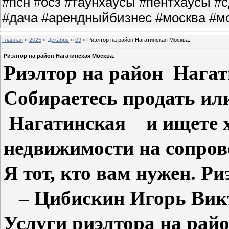
#псн #осз #таунхаусы #пентхаусы #
#дача #арендныйбизнес #москва #мо
Главная
»
2025
»
Декабрь
»
09
» Риэлтор на район Нагатинская Москва.
Риэлтор на район Нагатинская Москва.
Риэлтор на район Нага
Собираетесь продать или
Нагатинская и ищете х
недвижимости на сопров
Я тот, кто вам нужен. Р
– Цибискин Игорь Вик
Услуги риэлтора на ра