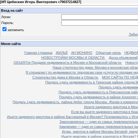
[
ИП Цибискин Игорь Викторович +79037214827
]
Вход на сайт
Логин:
Пароль:
запомнить
Забыл
Меню сайта
Главная страница
ЖИЛЬЁ
АН МОНИНО
Обратная связь
НЕДВИ
НОВОСТРОЙКИ МОСКВЫ И ОБЛАСТИ.
Доска объявлений
ОБЪЕКТЫ-Продаем недвижимость в Москве и Московской области.
Новостр
Наше стротельство дома- Москва и московская облас
Я специалист по недвижимости: предлагаю свои услуги по продаже н
Строительство дома в Москве и Области.
МОИ САЙТЫ ПО НЕД
Продать сдать недвижимость в Тверском районе города 
Продать сдать недвижим
Продать сдать недвижимость в Пресненском райо
Продать сдать недвижимость в районе Аэропорт 
Продать сдать недвижимость района Арбат города Москвы. Жилая и коммерч
Ищете надежного риелтора в Мещ
Если вы ищете надежного риелтора в Кра
Ищете надежного риелтора в районе Бассманный в Москве? Познакомьтесь с Иго
Замоскворечье — один из самых привлекательны
Хамовники — один из самых привлекательных рай
Игорь, риелтор в районе Москвы Беговой, пред
Ищете квартиру в районе аэропорта в Москве? 