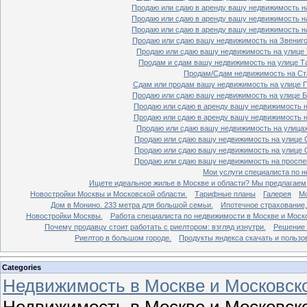
Продаю или сдаю в аренду вашу недвижимость на
Продаю или сдаю в аренду вашу недвижимость на
Продаю или сдаю в аренду вашу недвижимость на
Продаю или сдаю вашу недвижимость на Звенигор
Продаю или сдаю вашу недвижимость на улице Т
Продам и сдам вашу недвижимость на улице Таг
Продам/Сдам недвижимость на Ста
Сдам или продам вашу недвижимость на улице По
Продаю или сдаю вашу недвижимость на улице Бо
Продаю или сдаю в аренду вашу недвижимость на
Продаю или сдаю в аренду вашу недвижимость на
Продаю или сдаю вашу недвижимость на улицах 
Продаю или сдаю вашу недвижимость на улице Ср
Продаю или сдаю вашу недвижимость на улице Ср
Продаю или сдаю вашу недвижимость на проспект
Мои услуги специалиста по н
Ищете идеальное жилье в Москве и области? Мы предлагаем
Новостройки Москвы и Московской области.
Тарифные планы
Галерея
Мо
Дом в Монино. 233 метра для большой семьи.
Ипотечное страхование,
Новостройки Москвы.
Работа специалиста по недвижимости в Москве и Моско
Почему продавцу стоит работать с риелтором: взгляд изнутри.
Решение 
Риелтор в большом городе.
Продукты яндекса скачать и пользо
Categories
Недвижимость в Москве и Московско
Недвижимость в Москве и Московско