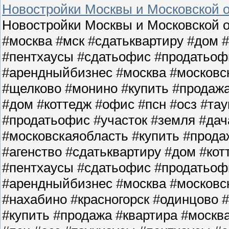
Новостройки Москвы и Московской о
Новостройки Москвы и Московской о
#москва #мск #сдатьквартиру #дом 
#пентхаусы #сдатьофис #продатьофи
#арендныйбизнес #москва #московс
#щелково #монино #купить #продажа
#дом #коттедж #офис #псн #осз #та
#продатьофис #участок #земля #да
#московскаяобласть #купить #прода
#агенство #сдатьквартиру #дом #кот
#пентхаусы #сдатьофис #продатьофи
#арендныйбизнес #москва #московс
#нахабино #красногорск #одинцово 
#купить #продажа #квартира #москв