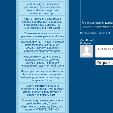
Если вы ищете надежного
риелтора в Красносельском
районе Москвы, обратите
внимание на Игоря.
Ищете надежного риелтора в
районе Бассманный в Москве?
Прикрепления
:
Карти
Познакомьтесь с Игорем! С
Категория
:
Недвижимость в 
многолетним опытом работ
Всего комментариев
:
0
Якиманка — один из самых
привлекательных районов Москвы
ComForm">
Замоскворечье — один из самых
Войдите:
привлекательных районов
Москвы, известный своей
исторической архитектурой,
Хамовники — один из самых
привлекательных районов
Отправит
Москвы, известный своей
исторической архитектурой, зеле
Игорь, риелтор в районе Москвы
Беговой, предлагает широкий
выбор недвижимости для покупки
и аренды. Если
Ищете квартиру в районе
аэропорта в Москве? Меня зовут
Игорь, я опытный риелтор и с
радостью помогу вам н
Если вы ищете недвижимость в
районе Москвы, Сокол,
обратитесь к риелтору Игорю по
номеру +79037214827. Он