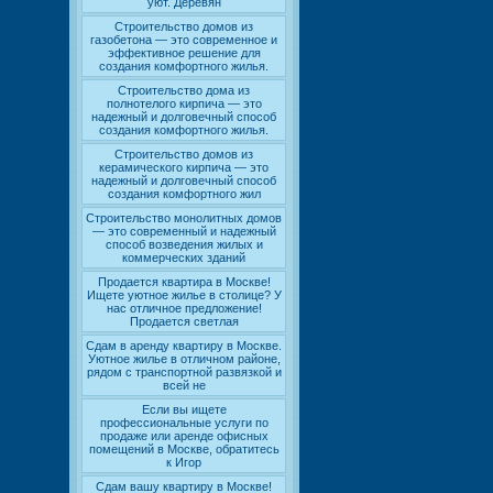
уют. Деревян
Строительство домов из
газобетона — это современное и
эффективное решение для
создания комфортного жилья.
Строительство дома из
полнотелого кирпича — это
надежный и долговечный способ
создания комфортного жилья.
Строительство домов из
керамического кирпича — это
надежный и долговечный способ
создания комфортного жил
Строительство монолитных домов
— это современный и надежный
способ возведения жилых и
коммерческих зданий
Продается квартира в Москве!
Ищете уютное жилье в столице? У
нас отличное предложение!
Продается светлая
Сдам в аренду квартиру в Москве.
Уютное жилье в отличном районе,
рядом с транспортной развязкой и
всей не
Если вы ищете
профессиональные услуги по
продаже или аренде офисных
помещений в Москве, обратитесь
к Игор
Сдам вашу квартиру в Москве!