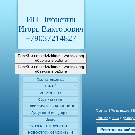
ИП Цибискин
Игорь Викторович
+79037214827
Перейти на nedvizhimost.vsesvoi.org
объекты в работе
Перейти на nedvizhimost.vsesvoi.org
объекты в работе
Главная страница
ЖИЛЬЁ
АН МОНИНО
Обратная связь
НЕДВИЖИМОСТЬ АН МОНИНО
Главная
|
Регистрация
|
В
Аукционный метод про...
Главная
»
2025
»
Декабр
Видео
ЗАЯВКА НА УСЛУГИ СПЕ...
Риэлтор на райо
НОВОСТРОЙКИ МОСКВЫ И