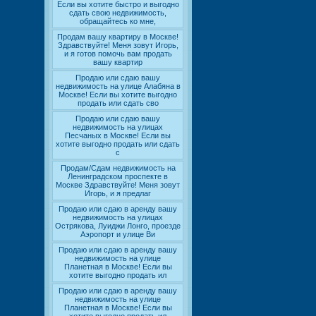
Если вы хотите быстро и выгодно
сдать свою недвижимость,
обращайтесь ко мне,
Продам вашу квартиру в Москве!
Здравствуйте! Меня зовут Игорь,
и я готов помочь вам продать
вашу квартир
Продаю или сдаю вашу
недвижимость на улице Алабяна в
Москве! Если вы хотите выгодно
продать или сдать сво
Продаю или сдаю вашу
недвижимость на улицах
Песчаных в Москве! Если вы
хотите выгодно продать или сдать
с
Продам/Сдам недвижимость на
Ленинградском проспекте в
Москве Здравствуйте! Меня зовут
Игорь, и я предлаг
Продаю или сдаю в аренду вашу
недвижимость на улицах
Острякова, Луиджи Лонго, проезде
Аэропорт и улице Ви
Продаю или сдаю в аренду вашу
недвижимость на улице
Планетная в Москве! Если вы
хотите выгодно продать ил
Продаю или сдаю в аренду вашу
недвижимость на улице
Планетная в Москве! Если вы