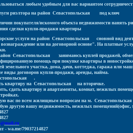
льзоваться любым удобным для вас вариантом сотрудничест
слуги риэлтора на район Севастопольская под ключ
личии покупателя/искомого объекта недвижимости нанять
ния сделки купли-продажи квартиры
рские услуги на район Севастопольская сновной вид деяте
вознаграждение или на договорной основе". На платные услу
ки.
район Севастопольская занимаюсь куплей продажей, обмен
фицированную помощь при покупке квартиры в новостройк
й земельного участка, дома, дачи, коттеджа, гаража или ма
 виды договоров купли-продажи, аренды, найма.
вастопольская .
ть квартиру на Севастопольская на вторичке.
ить, сдать квартиру и апартаменты, комнат, нежилых поме
стройках.
ую вас по всем жилищным вопросам на м. Севастопольская и
бую другую вашу недвижимость, нежилых помещений(офис, 
4827
4827
6@mail.ru
т - wa.me/79037214827