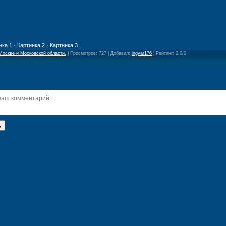
нка 1
·
Картинка 2
·
Картинка 3
Москве и Московской области.
|
Просмотров
:
727
|
Добавил
:
ingvar176
|
Рейтинг
:
0.0
/
0
ь