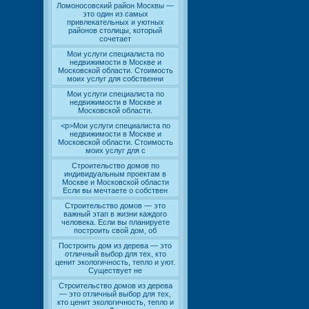
Ломоносовский район Москвы —
это один из самых
привлекательных и уютных
районов столицы, который
сочетает
Мои услуги специалиста по
недвижимости в Москве и
Московской области. Стоимость
моих услуг для собственни
Мои услуги специалиста по
недвижимости в Москве и
Московской области.
<p>Мои услуги специалиста по
недвижимости в Москве и
Московской области. Стоимость
моих услуг для с
Строительство домов по
индивидуальным проектам в
Москве и Московской области
Если вы мечтаете о собствен
Строительство домов — это
важный этап в жизни каждого
человека. Если вы планируете
построить свой дом, об
Построить дом из дерева — это
отличный выбор для тех, кто
ценит экологичность, тепло и уют.
Существует не
Строительство домов из дерева
— это отличный выбор для тех,
кто ценит экологичность, тепло и