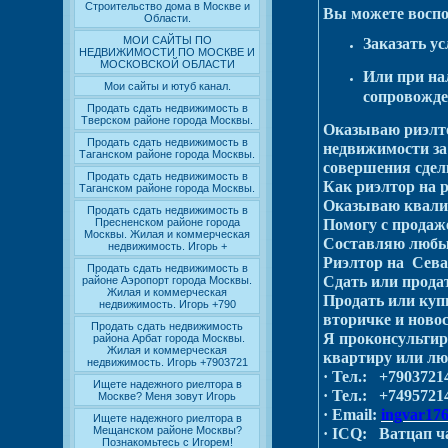
Строительство дома в Москве и
Вы можете воспо
Области.
МОИ САЙТЫ ПО
Заказать у
НЕДВИЖИМОСТИ ПО МОСКВЕ И
МОСКОВСКОЙ ОБЛАСТИ
Или при на
Мои сайты и ютуб канал.
сопровожде
Продать сдать недвижимость в
Тверском районе города Москвы.
Оказываю риэлто
Продать сдать недвижимость в
недвижимости за 
Таганском районе города Москвы.
совершения сдел
Продать сдать недвижимость в
Как риэлтор на 
Таганском районе города Москвы.
Оказываю квали
Продать сдать недвижимость в
Пресненском районе города
Помогу с продаже
Москвы. Жилая и коммерческая
Составляю любые
недвижимость. Игорь +
Риэлтор на Се
Продать сдать недвижимость в
Сдать или прода
районе Аэропорт города Москвы.
Жилая и коммерческая
Продать или куп
недвижимость. Игорь +790
вторичке и ново
Продать сдать недвижимость
Я проконсультир
района Арбат города Москвы.
Жилая и коммерческая
квартиру или лю
недвижимость. Игорь +7903721
·
Тел.: +7903721
Ищете надежного риелтора в
·
Тел.: +7495721
Москве? Меня зовут Игорь
·
Email:
ingvar17
Ищете надежного риелтора в
Мещанском районе Москвы?
·
ICQ: Ватцап ча
Познакомьтесь с Игорем!