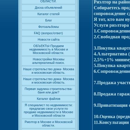
Риэлтор на рай
ОБЛАСТИ.
Собираетесь про
Доска объявлений
сопровождение с
Каталог статей
Я тот, кто вам 
Блог
Услуги риэлтор
Фотоальбомы
1.Сопровождени
FAQ (вопрос/ответ)
2.Свободная пр
Новости сайта
ОБЪЕКТЫ-Продаем
3.Покупка
недвижимость в Москве и
Московской области.
4.Альтернатива 
2,5%+1% мин
Новостройки Москвы
альтернатиный поиск.
5.Покупка кварт
Наше стротельство дома- Москва
6.Сопровождение
и московская область.
Наше стротельство дома- Москва
7.Продажа участк
и московская область.
Первая задумка строительства-
баня или дом?
8.Продажа гараж
Каталог файлов
9.Приватизация о
Я специалист по недвижимости:
предлагаю свои услуги по
продаже недвижимости в Москве
и Московской области
10.Оценка (предв
11.Консультации
Риелтор в Москве и Московской
области.