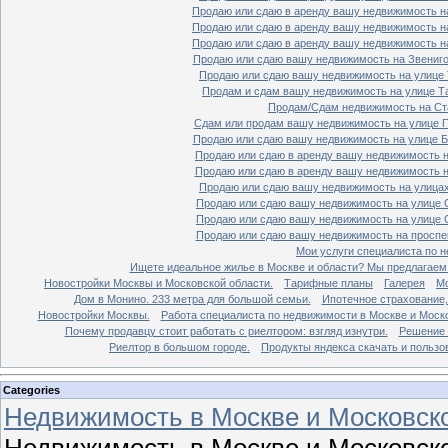
Продаю или сдаю в аренду вашу недвижимость на
Продаю или сдаю в аренду вашу недвижимость на
Продаю или сдаю в аренду вашу недвижимость на
Продаю или сдаю вашу недвижимость на Звенигор
Продаю или сдаю вашу недвижимость на улице Т
Продам и сдам вашу недвижимость на улице Таг
Продам/Сдам недвижимость на Ста
Сдам или продам вашу недвижимость на улице По
Продаю или сдаю вашу недвижимость на улице Бо
Продаю или сдаю в аренду вашу недвижимость на
Продаю или сдаю в аренду вашу недвижимость на
Продаю или сдаю вашу недвижимость на улицах 
Продаю или сдаю вашу недвижимость на улице Ср
Продаю или сдаю вашу недвижимость на улице Ср
Продаю или сдаю вашу недвижимость на проспект
Мои услуги специалиста по н
Ищете идеальное жилье в Москве и области? Мы предлагаем
Новостройки Москвы и Московской области.
Тарифные планы
Галерея
Мо
Дом в Монино. 233 метра для большой семьи.
Ипотечное страхование,
Новостройки Москвы.
Работа специалиста по недвижимости в Москве и Моско
Почему продавцу стоит работать с риелтором: взгляд изнутри.
Решение 
Риелтор в большом городе.
Продукты яндекса скачать и пользо
Categories
Недвижимость в Москве и Московско
Недвижимость в Москве и Московско