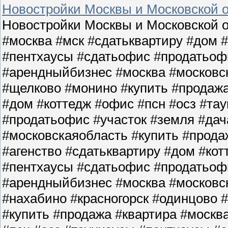
Новостройки Москвы и Московской о
Новостройки Москвы и Московской о
#москва #мск #сдатьквартиру #дом 
#пентхаусы #сдатьофис #продатьофи
#арендныйбизнес #москва #московс
#щелково #монино #купить #продажа
#дом #коттедж #офис #псн #осз #та
#продатьофис #участок #земля #да
#московскаяобласть #купить #прода
#агенство #сдатьквартиру #дом #кот
#пентхаусы #сдатьофис #продатьофи
#арендныйбизнес #москва #московс
#нахабино #красногорск #одинцово 
#купить #продажа #квартира #москв