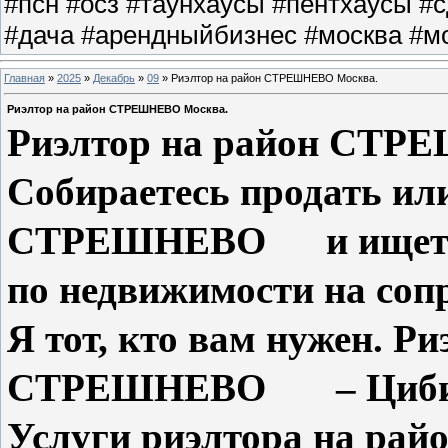
#псн #осз #таунхаусы #пентхаусы #
#дача #арендныйбизнес #москва #мо
Главная
»
2025
»
Декабрь
»
09
» Риэлтор на район СТРЕШНЕВО Москва.
Риэлтор на район СТРЕШНЕВО Москва.
Риэлтор на район СТ
Собираетесь продать или
СТРЕШНЕВО и ищете х
по недвижимости на соп
Я тот, кто вам нужен. Ри
СТРЕШНЕВО – Цибиск
Услуги риэлтора на 