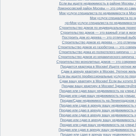
Если вы ищете недвижимость в районе Москвы, С
Ломоносовский район Москвы — это один из самы
Мои услуги специалиста по недвижимости в Моск
Мои услуги специалиста по н
<p>Мои услуги специалиста по недвижимости 
Строительство домов по индивидуальным проект
Строительство домов — это важный этап в жизн
Построить дом из дерева — это отличный выбор
Строительство домов из дерева — это отличный
Строительство домов из газобетона — это совре
Строительство дома из полнотелого кирпича — э
Строительство домов из керамического кирпича 
Строительство монолитных домов — это современ
Продается квартира в Москве! Ищете уютное жи
Сдам в аренду квартиру в Москве. Уютное жиль
Если вы ищете профессиональные услуги по прод
Сдам вашу квартиру в Москве! Если вы хотите б
Продам вашу квартиру в Москве! Здравствуйте!
Продаю или сдаю вашу недвижимость на улице Ал
Продаю или сдаю вашу недвижимость на улицах П
Продам/Сдам недвижимость на Ленинградском пр
Продаю или сдаю в аренду вашу недвижимость на
Продаю или сдаю в аренду вашу недвижимость на
Продаю или сдаю в аренду вашу недвижимость на
Продаю или сдаю в аренду вашу недвижимость н
Продаю или сдаю вашу недвижимость на улице 8
Продаю или сдаю в аренду вашу недвижимость на
Продаю или сдаю в аренду вашу недвижимость н