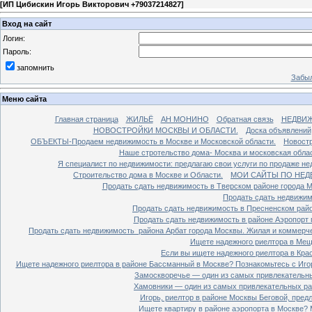
[
ИП Цибискин Игорь Викторович +79037214827
]
Вход на сайт
Логин:
Пароль:
запомнить
Забыл
Меню сайта
Главная страница
ЖИЛЬЁ
АН МОНИНО
Обратная связь
НЕДВИ
НОВОСТРОЙКИ МОСКВЫ И ОБЛАСТИ.
Доска объявлений
ОБЪЕКТЫ-Продаем недвижимость в Москве и Московской области.
Новостр
Наше стротельство дома- Москва и московская облас
Я специалист по недвижимости: предлагаю свои услуги по продаже н
Строительство дома в Москве и Области.
МОИ САЙТЫ ПО НЕД
Продать сдать недвижимость в Тверском районе города 
Продать сдать недвижим
Продать сдать недвижимость в Пресненском райо
Продать сдать недвижимость в районе Аэропорт 
Продать сдать недвижимость района Арбат города Москвы. Жилая и коммерч
Ищете надежного риелтора в Мещ
Если вы ищете надежного риелтора в Кра
Ищете надежного риелтора в районе Бассманный в Москве? Познакомьтесь с Иго
Замоскворечье — один из самых привлекательны
Хамовники — один из самых привлекательных рай
Игорь, риелтор в районе Москвы Беговой, пред
Ищете квартиру в районе аэропорта в Москве? 