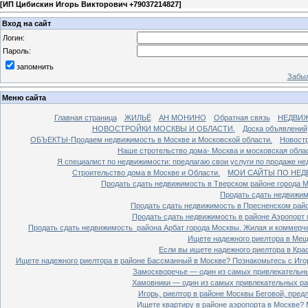
[
ИП Цибискин Игорь Викторович +79037214827
]
Вход на сайт
Логин:
Пароль:
запомнить
Забыл
Меню сайта
Главная страница
ЖИЛЬЁ
АН МОНИНО
Обратная связь
НЕДВИ
НОВОСТРОЙКИ МОСКВЫ И ОБЛАСТИ.
Доска объявлений
ОБЪЕКТЫ-Продаем недвижимость в Москве и Московской области.
Новостр
Наше стротельство дома- Москва и московская облас
Я специалист по недвижимости: предлагаю свои услуги по продаже н
Строительство дома в Москве и Области.
МОИ САЙТЫ ПО НЕД
Продать сдать недвижимость в Тверском районе города 
Продать сдать недвижим
Продать сдать недвижимость в Пресненском райо
Продать сдать недвижимость в районе Аэропорт 
Продать сдать недвижимость района Арбат города Москвы. Жилая и коммерч
Ищете надежного риелтора в Мещ
Если вы ищете надежного риелтора в Кра
Ищете надежного риелтора в районе Бассманный в Москве? Познакомьтесь с Иго
Замоскворечье — один из самых привлекательны
Хамовники — один из самых привлекательных рай
Игорь, риелтор в районе Москвы Беговой, пред
Ищете квартиру в районе аэропорта в Москве? 