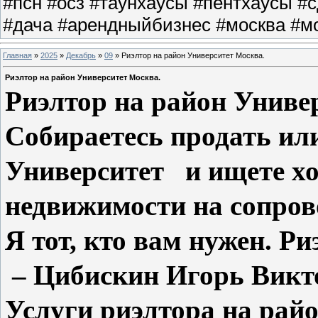
#псн #осз #таунхаусы #пентхаусы #
#дача #арендныйбизнес #москва #мо
Главная
»
2025
»
Декабрь
»
09
» Риэлтор на район Университет Москва.
Риэлтор на район Университет Москва.
Риэлтор на район Унив
Собираетесь продать или
Университет и ищете хо
недвижимости на сопров
Я тот, кто вам нужен. Р
– Цибискин Игорь Викт
Услуги риэлтора на рай