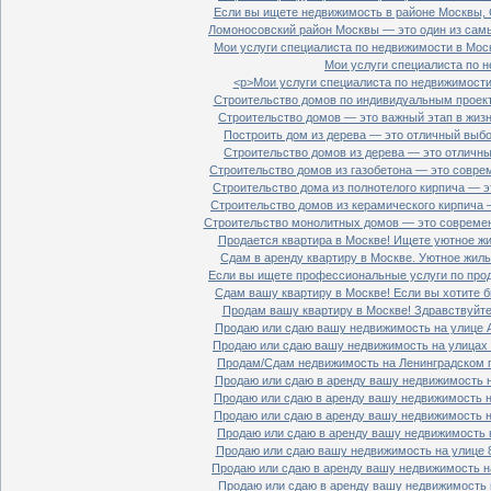
Если вы ищете недвижимость в районе Москвы, С
Ломоносовский район Москвы — это один из самы
Мои услуги специалиста по недвижимости в Моск
Мои услуги специалиста по н
<p>Мои услуги специалиста по недвижимости 
Строительство домов по индивидуальным проект
Строительство домов — это важный этап в жизн
Построить дом из дерева — это отличный выбор
Строительство домов из дерева — это отличный
Строительство домов из газобетона — это совре
Строительство дома из полнотелого кирпича — э
Строительство домов из керамического кирпича 
Строительство монолитных домов — это современ
Продается квартира в Москве! Ищете уютное жи
Сдам в аренду квартиру в Москве. Уютное жиль
Если вы ищете профессиональные услуги по прод
Сдам вашу квартиру в Москве! Если вы хотите б
Продам вашу квартиру в Москве! Здравствуйте!
Продаю или сдаю вашу недвижимость на улице Ал
Продаю или сдаю вашу недвижимость на улицах П
Продам/Сдам недвижимость на Ленинградском пр
Продаю или сдаю в аренду вашу недвижимость на
Продаю или сдаю в аренду вашу недвижимость на
Продаю или сдаю в аренду вашу недвижимость на
Продаю или сдаю в аренду вашу недвижимость н
Продаю или сдаю вашу недвижимость на улице 8
Продаю или сдаю в аренду вашу недвижимость на
Продаю или сдаю в аренду вашу недвижимость н