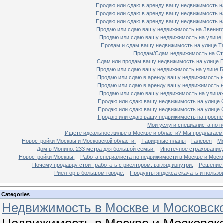
Продаю или сдаю в аренду вашу недвижимость на
Продаю или сдаю в аренду вашу недвижимость на
Продаю или сдаю в аренду вашу недвижимость на
Продаю или сдаю вашу недвижимость на Звенигор
Продаю или сдаю вашу недвижимость на улице Т
Продам и сдам вашу недвижимость на улице Таг
Продам/Сдам недвижимость на Ста
Сдам или продам вашу недвижимость на улице По
Продаю или сдаю вашу недвижимость на улице Бо
Продаю или сдаю в аренду вашу недвижимость на
Продаю или сдаю в аренду вашу недвижимость на
Продаю или сдаю вашу недвижимость на улицах 
Продаю или сдаю вашу недвижимость на улице Ср
Продаю или сдаю вашу недвижимость на улице Ср
Продаю или сдаю вашу недвижимость на проспект
Мои услуги специалиста по н
Ищете идеальное жилье в Москве и области? Мы предлагаем
Новостройки Москвы и Московской области.
Тарифные планы
Галерея
Мо
Дом в Монино. 233 метра для большой семьи.
Ипотечное страхование,
Новостройки Москвы.
Работа специалиста по недвижимости в Москве и Моско
Почему продавцу стоит работать с риелтором: взгляд изнутри.
Решение 
Риелтор в большом городе.
Продукты яндекса скачать и пользо
Categories
Недвижимость в Москве и Московско
Недвижимость в Москве и Московско