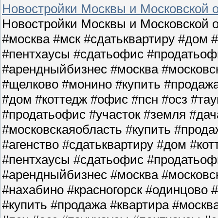
Новостройки Москвы и Московской о
Новостройки Москвы и Московской о
#москва #мск #сдатьквартиру #дом 
#пентхаусы #сдатьофис #продатьофи
#арендныйбизнес #москва #московс
#щелково #монино #купить #продажа
#дом #коттедж #офис #псн #осз #та
#продатьофис #участок #земля #да
#московскаяобласть #купить #прода
#агенство #сдатьквартиру #дом #кот
#пентхаусы #сдатьофис #продатьофи
#арендныйбизнес #москва #московс
#нахабино #красногорск #одинцово 
#купить #продажа #квартира #москв