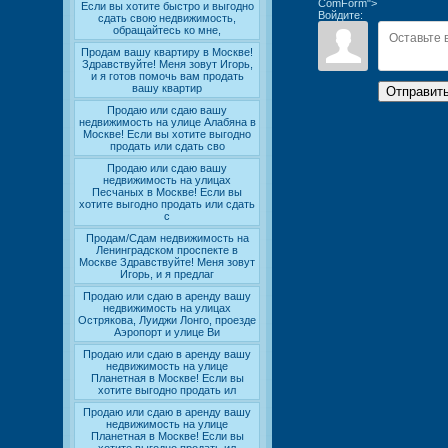
ComForm">
Если вы хотите быстро и выгодно
Войдите:
сдать свою недвижимость,
обращайтесь ко мне,
Продам вашу квартиру в Москве!
Здравствуйте! Меня зовут Игорь,
и я готов помочь вам продать
вашу квартир
Отправит
Продаю или сдаю вашу
недвижимость на улице Алабяна в
Москве! Если вы хотите выгодно
продать или сдать сво
Продаю или сдаю вашу
недвижимость на улицах
Песчаных в Москве! Если вы
хотите выгодно продать или сдать
с
Продам/Сдам недвижимость на
Ленинградском проспекте в
Москве Здравствуйте! Меня зовут
Игорь, и я предлаг
Продаю или сдаю в аренду вашу
недвижимость на улицах
Острякова, Луиджи Лонго, проезде
Аэропорт и улице Ви
Продаю или сдаю в аренду вашу
недвижимость на улице
Планетная в Москве! Если вы
хотите выгодно продать ил
Продаю или сдаю в аренду вашу
недвижимость на улице
Планетная в Москве! Если вы