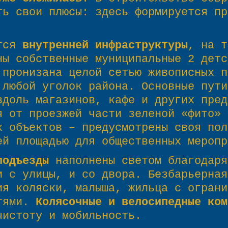
ть свои плюсы: здесь формируется пр
тся
внутренней инфраструктуры
, на т
ны собственные муниципальные 2 детс
 пронизана целой сетью живописных п
 любой уголок района. Основные пути
вдоль магазинов, кафе и других пред
я от проезжей части зеленой «фито» 
х объектов – предусмотрены своя пол
ей площадью для общественных меропр
подъезды
наполнены светом благодаря
и с улицы, и со двора. Безбарьерная
ия коляски, малыша, жильца с ограни
стями.
Колясочные и велосипедные ком
чистоту и мобильность.