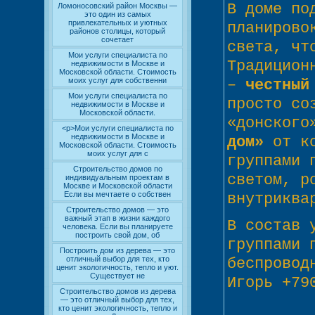
В доме по
Ломоносовский район Москвы —
это один из самых
привлекательных и уютных
планирово
районов столицы, который
сочетает
света, чт
Мои услуги специалиста по
Традицион
недвижимости в Москве и
Московской области. Стоимость
моих услуг для собственни
–
честный
Мои услуги специалиста по
просто со
недвижимости в Москве и
Московской области.
«донского
<p>Мои услуги специалиста по
недвижимости в Москве и
дом»
от ко
Московской области. Стоимость
моих услуг для с
группами 
Строительство домов по
светом, р
индивидуальным проектам в
Москве и Московской области
Если вы мечтаете о собствен
внутриква
Строительство домов — это
важный этап в жизни каждого
В состав 
человека. Если вы планируете
построить свой дом, об
группами 
Построить дом из дерева — это
отличный выбор для тех, кто
беспровод
ценит экологичность, тепло и уют.
Существует не
Игорь +79
Строительство домов из дерева
— это отличный выбор для тех,
кто ценит экологичность, тепло и