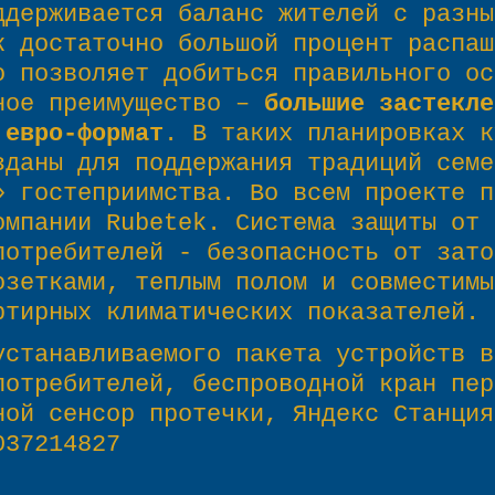
ддерживается баланс жителей с разны
к достаточно большой процент распаш
о позволяет добиться правильного ос
ное преимущество –
большие застекле
 евро-формат
. В таких планировках к
зданы для поддержания традиций семе
» гостеприимства. Во всем проекте 
мпании Rubetek. Система защиты от 
потребителей - безопасность от зато
озетками, теплым полом и совместимы
ртирных климатических показателей.
устанавливаемого пакета устройств в
потребителей, беспроводной кран пер
ной сенсор протечки, Яндекс Станция
037214827