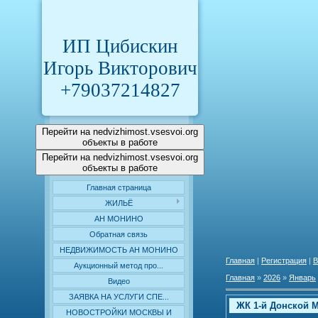
ИП Цибискин
Игорь Викторович
+79037214827
Перейти на nedvizhimost.vsesvoi.org
объекты в работе
Перейти на nedvizhimost.vsesvoi.org
объекты в работе
Главная страница
ЖИЛЬЁ
АН МОНИНО
Обратная связь
НЕДВИЖИМОСТЬ АН МОНИНО
Главная
|
Регистрация
|
В
Аукционный метод про...
Главная
»
2026
»
Январь
Видео
ЗАЯВКА НА УСЛУГИ СПЕ...
ЖК 1-й Донской М
НОВОСТРОЙКИ МОСКВЫ И