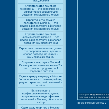
уют. Деревян
Строительство домов из
газобетона — это современное и
эффективное решение для
создания комфортного жилья.
Строительство дома из
полнотелого кирпича — это
надежный и долговечный способ
создания комфортного жилья.
Строительство домов из
керамического кирпича — это
надежный и долговечный способ
создания комфортного жил
Строительство монолитных домов
— это современный и надежный
способ возведения жилых и
коммерческих зданий
Продается квартира в Москве!
Ищете уютное жилье в столице? У
нас отличное предложение!
Продается светлая
Сдам в аренду квартиру в Москве.
Уютное жилье в отличном районе,
рядом с транспортной развязкой и
всей не
Если вы ищете
профессиональные услуги по
Категория
:
Недвижимость в 
продаже или аренде офисных
участков
,
сдача в аренду о
помещений в Москве, обратитесь
к Игор
Всего комментариев
:
0
Сдам вашу квартиру в Москве!