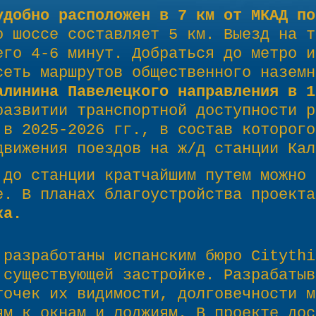
удобно расположен в 7 км от МКАД по
о шоссе составляет 5 км. Выезд на т
его 4-6 минут. Добраться до метро и
сеть маршрутов общественного назем
алинина Павелецкого направления в 1
развитии транспортной доступности р
 в 2025-2026 гг., в состав которого
движения поездов на ж/д станции Кал
 до станции кратчайшим путем можно 
е. В планах благоустройства проект
ка.
 разработаны испанским бюро Citythi
 существующей застройке. Разрабатыв
точек их видимости, долговечности м
ям к окнам и лоджиям. В проекте дос