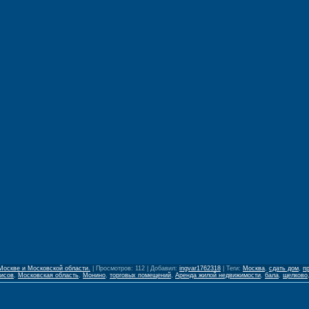
Москве и Московской области.
|
Просмотров
:
112
|
Добавил
:
ingvar1762318
|
Теги
:
Москва
,
сдать дом
,
п
фисов
,
Московская область
,
Монино
,
торговых помещений
,
Аренда жилой недвижимости
,
бала
,
щелково