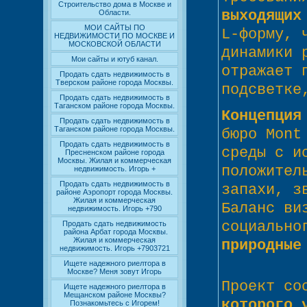
Строительство дома в Москве и
выходящих
Области.
МОИ САЙТЫ ПО
L-форму, 
НЕДВИЖИМОСТИ ПО МОСКВЕ И
МОСКОВСКОЙ ОБЛАСТИ
динамики 
Мои сайты и ютуб канал.
отражает 
Продать сдать недвижимость в
Тверском районе города Москвы.
подсветке
Продать сдать недвижимость в
Таганском районе города Москвы.
Концепция
Продать сдать недвижимость в
Таганском районе города Москвы.
бюро Mont
Продать сдать недвижимость в
среды с и
Пресненском районе города
Москвы. Жилая и коммерческая
положител
недвижимость. Игорь +
Продать сдать недвижимость в
запахи, з
районе Аэропорт города Москвы.
Жилая и коммерческая
Баланс ви
недвижимость. Игорь +790
социально
Продать сдать недвижимость
района Арбат города Москвы.
Жилая и коммерческая
природные
недвижимость. Игорь +7903721
Ищете надежного риелтора в
Москве? Меня зовут Игорь
Проект со
Ищете надежного риелтора в
Мещанском районе Москвы?
которого 
Познакомьтесь с Игорем!