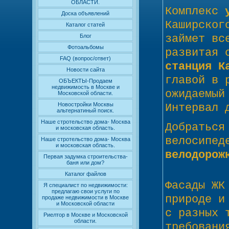
ОБЛАСТИ.
Комплекс
Доска объявлений
Каширског
Каталог статей
Блог
займет вс
Фотоальбомы
развитая 
FAQ (вопрос/ответ)
станция К
Новости сайта
главой в 
ОБЪЕКТЫ-Продаем
недвижимость в Москве и
ожидаемый
Московской области.
Новостройки Москвы
Интервал 
альтернатиный поиск.
Наше стротельство дома- Москва
Добраться
и московская область.
велосипед
Наше стротельство дома- Москва
и московская область.
велодорож
Первая задумка строительства-
баня или дом?
Каталог файлов
Фасады ЖК
Я специалист по недвижимости:
предлагаю свои услуги по
природе и
продаже недвижимости в Москве
и Московской области
с разных 
Риелтор в Москве и Московской
области.
требовани