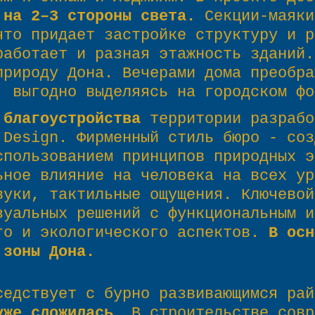
 на 2–3 стороны света.
Секции-маяки
что придает застройке структуру и р
работает и разная этажность зданий.
природу Дона. Вечерами дома преобра
, выгодно выделяясь на городском фо
 благоустройства
территории разрабо
 Design. Фирменный стиль бюро - соз
спользованием принципов природных э
ьное влияние на человека на всех ур
вуки, тактильные ощущения. Ключевой
зуальных решений с функциональным и
го и экологического аспектов.
В осн
 зоны Дона.
седствует с бурно развивающимся ра
уже сложилась
. В строительстве совр