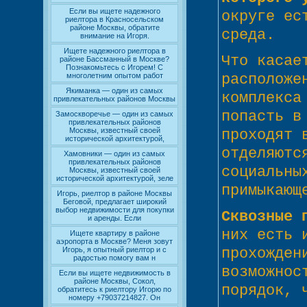
Если вы ищете надежного
округе ес
риелтора в Красносельском
районе Москвы, обратите
среда.
внимание на Игоря.
Ищете надежного риелтора в
Что касае
районе Бассманный в Москве?
Познакомьтесь с Игорем! С
расположе
многолетним опытом работ
Якиманка — один из самых
комплекса
привлекательных районов Москвы
попасть в
Замоскворечье — один из самых
привлекательных районов
Москвы, известный своей
проходят 
исторической архитектурой,
отделяютс
Хамовники — один из самых
привлекательных районов
социальны
Москвы, известный своей
исторической архитектурой, зеле
примыкающ
Игорь, риелтор в районе Москвы
Беговой, предлагает широкий
выбор недвижимости для покупки
Сквозные 
и аренды. Если
них есть 
Ищете квартиру в районе
аэропорта в Москве? Меня зовут
прохожден
Игорь, я опытный риелтор и с
радостью помогу вам н
возможно
Если вы ищете недвижимость в
районе Москвы, Сокол,
порядок, 
обратитесь к риелтору Игорю по
номеру +79037214827. Он