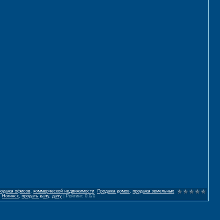
родажа офисов
,
коммерческой недвижимости
,
Продажа домов
,
продажа земельных
,
Ногинск
,
продать дачу
,
дачу
|
Рейтинг
:
0.0
/
0