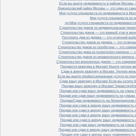
Если вы ищете недвижимость в районе Москвы, С
Ломоносовский район Москвы — это один из самы
Мои услуги специалиста по недвижимости в Моск
Мои услуги специалиста по н
<p>Мои услуги специалиста по недвижимости 
Строительство домов по индивидуальным проект
Строительство домов — это важный этап в жизн
Построить дом из дерева — это отличный выбор
Строительство домов из дерева — это отличный
Строительство домов из газобетона — это совре
Строительство дома из полнотелого кирпича — э
Строительство домов из керамического кирпича 
Строительство монолитных домов — это современ
Продается квартира в Москве! Ищете уютное жи
Сдам в аренду квартиру в Москве. Уютное жиль
Если вы ищете профессиональные услуги по прод
Сдам вашу квартиру в Москве! Если вы хотите б
Продам вашу квартиру в Москве! Здравствуйте!
Продаю или сдаю вашу недвижимость на улице Ал
Продаю или сдаю вашу недвижимость на улицах П
Продам/Сдам недвижимость на Ленинградском пр
Продаю или сдаю в аренду вашу недвижимость на
Продаю или сдаю в аренду вашу недвижимость на
Продаю или сдаю в аренду вашу недвижимость на
Продаю или сдаю в аренду вашу недвижимость н
Продаю или сдаю вашу недвижимость на улице 8
Продаю или сдаю в аренду вашу недвижимость на
Продаю или сдаю в аренду вашу недвижимость н