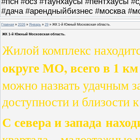
#псн #осз #таунхаусы #пентхаусы #
#дача #арендныйбизнес #москва #мо
Главная
»
2026
»
Январь
»
29
» ЖК 1-й Южный Московская область.
ЖК 1-й Южный Московская область.
Жилой комплекс находит
округе МО, всего в 1 к
можно назвать удачным з
доступности и близости 
С севера и запада наход
квартала – малоэтажные 