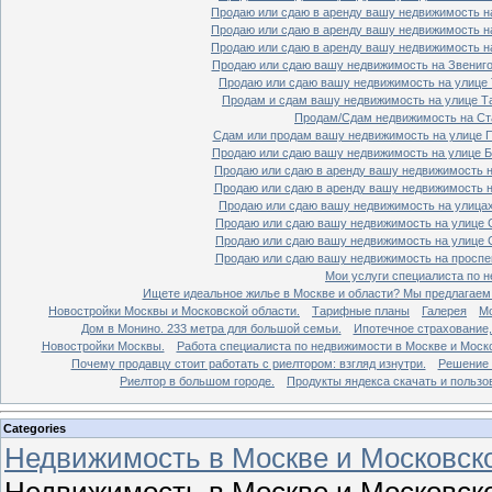
Продаю или сдаю в аренду вашу недвижимость на
Продаю или сдаю в аренду вашу недвижимость на
Продаю или сдаю в аренду вашу недвижимость на
Продаю или сдаю вашу недвижимость на Звенигор
Продаю или сдаю вашу недвижимость на улице Т
Продам и сдам вашу недвижимость на улице Таг
Продам/Сдам недвижимость на Ста
Сдам или продам вашу недвижимость на улице По
Продаю или сдаю вашу недвижимость на улице Бо
Продаю или сдаю в аренду вашу недвижимость на
Продаю или сдаю в аренду вашу недвижимость на
Продаю или сдаю вашу недвижимость на улицах 
Продаю или сдаю вашу недвижимость на улице Ср
Продаю или сдаю вашу недвижимость на улице Ср
Продаю или сдаю вашу недвижимость на проспект
Мои услуги специалиста по н
Ищете идеальное жилье в Москве и области? Мы предлагаем
Новостройки Москвы и Московской области.
Тарифные планы
Галерея
Мо
Дом в Монино. 233 метра для большой семьи.
Ипотечное страхование,
Новостройки Москвы.
Работа специалиста по недвижимости в Москве и Моско
Почему продавцу стоит работать с риелтором: взгляд изнутри.
Решение 
Риелтор в большом городе.
Продукты яндекса скачать и пользо
Categories
Недвижимость в Москве и Московско
Недвижимость в Москве и Московско