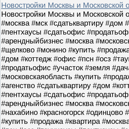
Новостройки Москвы и Московской о
Новостройки Москвы и Московской о
#москва #мск #сдатьквартиру #дом 
#пентхаусы #сдатьофис #продатьофи
#арендныйбизнес #москва #московс
#щелково #монино #купить #продажа
#дом #коттедж #офис #псн #осз #та
#продатьофис #участок #земля #да
#московскаяобласть #купить #прода
#агенство #сдатьквартиру #дом #кот
#пентхаусы #сдатьофис #продатьофи
#арендныйбизнес #москва #московс
#нахабино #красногорск #одинцово 
#купить #продажа #квартира #москв