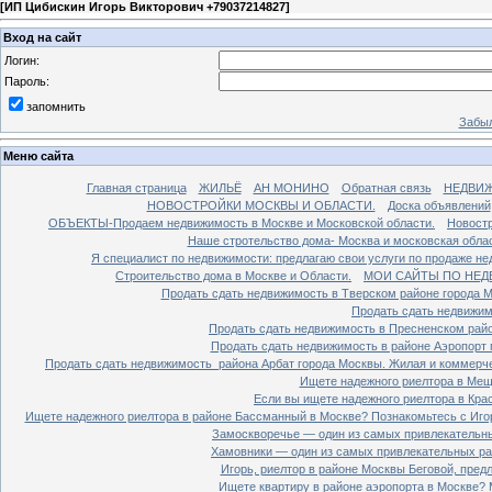
[
ИП Цибискин Игорь Викторович +79037214827
]
Вход на сайт
Логин:
Пароль:
запомнить
Забыл
Меню сайта
Главная страница
ЖИЛЬЁ
АН МОНИНО
Обратная связь
НЕДВИ
НОВОСТРОЙКИ МОСКВЫ И ОБЛАСТИ.
Доска объявлений
ОБЪЕКТЫ-Продаем недвижимость в Москве и Московской области.
Новостр
Наше стротельство дома- Москва и московская облас
Я специалист по недвижимости: предлагаю свои услуги по продаже н
Строительство дома в Москве и Области.
МОИ САЙТЫ ПО НЕД
Продать сдать недвижимость в Тверском районе города 
Продать сдать недвижим
Продать сдать недвижимость в Пресненском райо
Продать сдать недвижимость в районе Аэропорт 
Продать сдать недвижимость района Арбат города Москвы. Жилая и коммерч
Ищете надежного риелтора в Мещ
Если вы ищете надежного риелтора в Кра
Ищете надежного риелтора в районе Бассманный в Москве? Познакомьтесь с Иго
Замоскворечье — один из самых привлекательны
Хамовники — один из самых привлекательных рай
Игорь, риелтор в районе Москвы Беговой, пред
Ищете квартиру в районе аэропорта в Москве? 