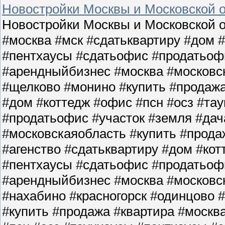
Новостройки Москвы и Московской о
Новостройки Москвы и Московской о
#москва #мск #сдатьквартиру #дом 
#пентхаусы #сдатьофис #продатьофи
#арендныйбизнес #москва #московс
#щелково #монино #купить #продажа
#дом #коттедж #офис #псн #осз #та
#продатьофис #участок #земля #да
#московскаяобласть #купить #прода
#агенство #сдатьквартиру #дом #кот
#пентхаусы #сдатьофис #продатьофи
#арендныйбизнес #москва #московс
#нахабино #красногорск #одинцово 
#купить #продажа #квартира #москв