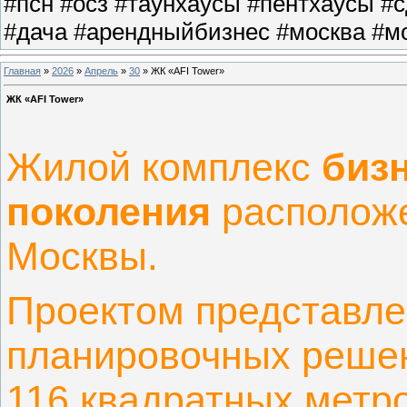
#псн #осз #таунхаусы #пентхаусы #
#дача #арендныйбизнес #москва #мо
Главная
»
2026
»
Апрель
»
30
» ЖК «AFI Tower»
ЖК «AFI Tower»
Жилой комплекс
бизн
поколения
расположе
Москвы.
Проектом представле
планировочных решен
116 квадратных метро