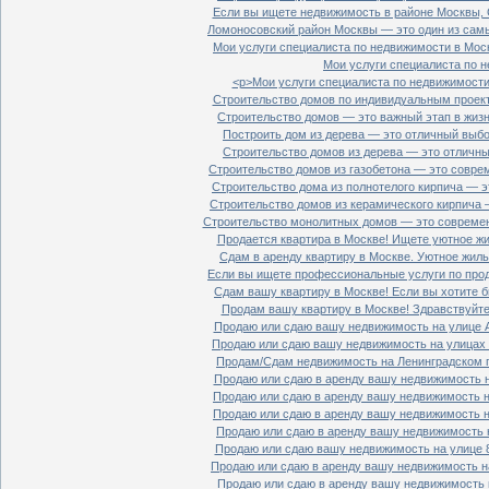
Если вы ищете недвижимость в районе Москвы, С
Ломоносовский район Москвы — это один из самы
Мои услуги специалиста по недвижимости в Моск
Мои услуги специалиста по н
<p>Мои услуги специалиста по недвижимости 
Строительство домов по индивидуальным проект
Строительство домов — это важный этап в жизн
Построить дом из дерева — это отличный выбор
Строительство домов из дерева — это отличный
Строительство домов из газобетона — это совре
Строительство дома из полнотелого кирпича — э
Строительство домов из керамического кирпича 
Строительство монолитных домов — это современ
Продается квартира в Москве! Ищете уютное жи
Сдам в аренду квартиру в Москве. Уютное жиль
Если вы ищете профессиональные услуги по прод
Сдам вашу квартиру в Москве! Если вы хотите б
Продам вашу квартиру в Москве! Здравствуйте!
Продаю или сдаю вашу недвижимость на улице Ал
Продаю или сдаю вашу недвижимость на улицах П
Продам/Сдам недвижимость на Ленинградском пр
Продаю или сдаю в аренду вашу недвижимость на
Продаю или сдаю в аренду вашу недвижимость на
Продаю или сдаю в аренду вашу недвижимость на
Продаю или сдаю в аренду вашу недвижимость н
Продаю или сдаю вашу недвижимость на улице 8
Продаю или сдаю в аренду вашу недвижимость на
Продаю или сдаю в аренду вашу недвижимость н