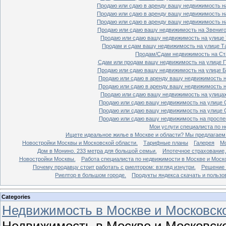
Продаю или сдаю в аренду вашу недвижимость на
Продаю или сдаю в аренду вашу недвижимость на
Продаю или сдаю в аренду вашу недвижимость на
Продаю или сдаю вашу недвижимость на Звенигор
Продаю или сдаю вашу недвижимость на улице Т
Продам и сдам вашу недвижимость на улице Таг
Продам/Сдам недвижимость на Ста
Сдам или продам вашу недвижимость на улице По
Продаю или сдаю вашу недвижимость на улице Бо
Продаю или сдаю в аренду вашу недвижимость на
Продаю или сдаю в аренду вашу недвижимость на
Продаю или сдаю вашу недвижимость на улицах 
Продаю или сдаю вашу недвижимость на улице Ср
Продаю или сдаю вашу недвижимость на улице Ср
Продаю или сдаю вашу недвижимость на проспект
Мои услуги специалиста по н
Ищете идеальное жилье в Москве и области? Мы предлагаем
Новостройки Москвы и Московской области.
Тарифные планы
Галерея
Мо
Дом в Монино. 233 метра для большой семьи.
Ипотечное страхование,
Новостройки Москвы.
Работа специалиста по недвижимости в Москве и Моско
Почему продавцу стоит работать с риелтором: взгляд изнутри.
Решение 
Риелтор в большом городе.
Продукты яндекса скачать и пользо
Categories
Недвижимость в Москве и Московско
Недвижимость в Москве и Московско