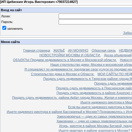
[
ИП Цибискин Игорь Викторович +79037214827
]
Вход на сайт
Логин:
Пароль:
запомнить
Забыл
Меню сайта
Главная страница
ЖИЛЬЁ
АН МОНИНО
Обратная связь
НЕДВИ
НОВОСТРОЙКИ МОСКВЫ И ОБЛАСТИ.
Доска объявлений
ОБЪЕКТЫ-Продаем недвижимость в Москве и Московской области.
Новостр
Наше стротельство дома- Москва и московская облас
Я специалист по недвижимости: предлагаю свои услуги по продаже н
Строительство дома в Москве и Области.
МОИ САЙТЫ ПО НЕД
Продать сдать недвижимость в Тверском районе города 
Продать сдать недвижим
Продать сдать недвижимость в Пресненском райо
Продать сдать недвижимость в районе Аэропорт 
Продать сдать недвижимость района Арбат города Москвы. Жилая и коммерч
Ищете надежного риелтора в Мещ
Если вы ищете надежного риелтора в Кра
Ищете надежного риелтора в районе Бассманный в Москве? Познакомьтесь с Иго
Замоскворечье — один из самых привлекательны
Хамовники — один из самых привлекательных рай
Игорь, риелтор в районе Москвы Беговой, пред
Ищете квартиру в районе аэропорта в Москве? 