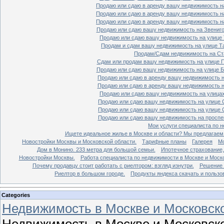
Продаю или сдаю в аренду вашу недвижимость на
Продаю или сдаю в аренду вашу недвижимость на
Продаю или сдаю в аренду вашу недвижимость на
Продаю или сдаю вашу недвижимость на Звенигор
Продаю или сдаю вашу недвижимость на улице Т
Продам и сдам вашу недвижимость на улице Таг
Продам/Сдам недвижимость на Ста
Сдам или продам вашу недвижимость на улице По
Продаю или сдаю вашу недвижимость на улице Бо
Продаю или сдаю в аренду вашу недвижимость на
Продаю или сдаю в аренду вашу недвижимость на
Продаю или сдаю вашу недвижимость на улицах 
Продаю или сдаю вашу недвижимость на улице Ср
Продаю или сдаю вашу недвижимость на улице Ср
Продаю или сдаю вашу недвижимость на проспект
Мои услуги специалиста по н
Ищете идеальное жилье в Москве и области? Мы предлагаем
Новостройки Москвы и Московской области.
Тарифные планы
Галерея
Мо
Дом в Монино. 233 метра для большой семьи.
Ипотечное страхование,
Новостройки Москвы.
Работа специалиста по недвижимости в Москве и Моско
Почему продавцу стоит работать с риелтором: взгляд изнутри.
Решение 
Риелтор в большом городе.
Продукты яндекса скачать и пользо
Categories
Недвижимость в Москве и Московско
Недвижимость в Москве и Московско