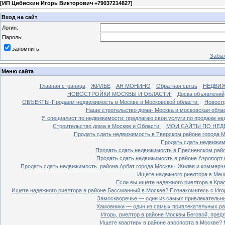
[
ИП Цибискин Игорь Викторович +79037214827
]
Вход на сайт
Логин:
Пароль:
запомнить
Забыл
Меню сайта
Главная страница
ЖИЛЬЁ
АН МОНИНО
Обратная связь
НЕДВИ
НОВОСТРОЙКИ МОСКВЫ И ОБЛАСТИ.
Доска объявлений
ОБЪЕКТЫ-Продаем недвижимость в Москве и Московской области.
Новостр
Наше стротельство дома- Москва и московская облас
Я специалист по недвижимости: предлагаю свои услуги по продаже н
Строительство дома в Москве и Области.
МОИ САЙТЫ ПО НЕД
Продать сдать недвижимость в Тверском районе города 
Продать сдать недвижим
Продать сдать недвижимость в Пресненском райо
Продать сдать недвижимость в районе Аэропорт 
Продать сдать недвижимость района Арбат города Москвы. Жилая и коммерч
Ищете надежного риелтора в Мещ
Если вы ищете надежного риелтора в Кра
Ищете надежного риелтора в районе Бассманный в Москве? Познакомьтесь с Иго
Замоскворечье — один из самых привлекательны
Хамовники — один из самых привлекательных рай
Игорь, риелтор в районе Москвы Беговой, пред
Ищете квартиру в районе аэропорта в Москве? 