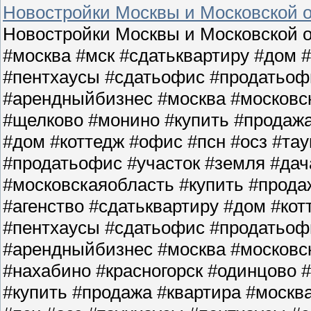
Новостройки Москвы и Московской о
Новостройки Москвы и Московской о
#москва #мск #сдатьквартиру #дом 
#пентхаусы #сдатьофис #продатьофи
#арендныйбизнес #москва #московс
#щелково #монино #купить #продажа
#дом #коттедж #офис #псн #осз #та
#продатьофис #участок #земля #да
#московскаяобласть #купить #прода
#агенство #сдатьквартиру #дом #кот
#пентхаусы #сдатьофис #продатьофи
#арендныйбизнес #москва #московс
#нахабино #красногорск #одинцово 
#купить #продажа #квартира #москв