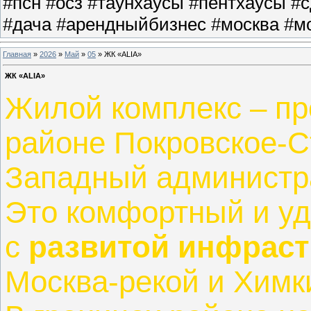
#псн #осз #таунхаусы #пентхаусы #
#дача #арендныйбизнес #москва #мо
Главная
»
2026
»
Май
»
05
» ЖК «ALIA»
ЖК «ALIA»
Жилой комплекс – п
районе Покровское-С
Западный администра
Это комфортный и уд
с
развитой инфраст
Москва-рекой и Хим