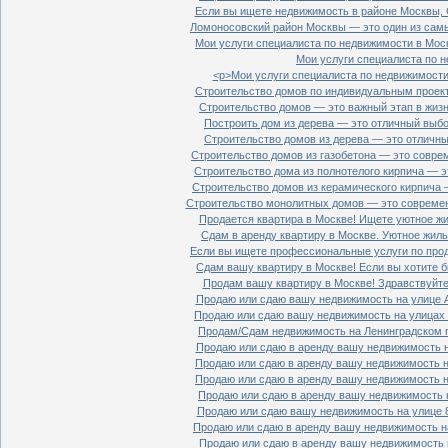
Если вы ищете недвижимость в районе Москвы, С
Ломоносовский район Москвы — это один из самы
Мои услуги специалиста по недвижимости в Моск
Мои услуги специалиста по н
<p>Мои услуги специалиста по недвижимости 
Строительство домов по индивидуальным проект
Строительство домов — это важный этап в жизн
Построить дом из дерева — это отличный выбор
Строительство домов из дерева — это отличный
Строительство домов из газобетона — это совре
Строительство дома из полнотелого кирпича — э
Строительство домов из керамического кирпича 
Строительство монолитных домов — это современ
Продается квартира в Москве! Ищете уютное жи
Сдам в аренду квартиру в Москве. Уютное жиль
Если вы ищете профессиональные услуги по прод
Сдам вашу квартиру в Москве! Если вы хотите б
Продам вашу квартиру в Москве! Здравствуйте!
Продаю или сдаю вашу недвижимость на улице Ал
Продаю или сдаю вашу недвижимость на улицах П
Продам/Сдам недвижимость на Ленинградском пр
Продаю или сдаю в аренду вашу недвижимость на
Продаю или сдаю в аренду вашу недвижимость на
Продаю или сдаю в аренду вашу недвижимость на
Продаю или сдаю в аренду вашу недвижимость н
Продаю или сдаю вашу недвижимость на улице 8
Продаю или сдаю в аренду вашу недвижимость на
Продаю или сдаю в аренду вашу недвижимость н