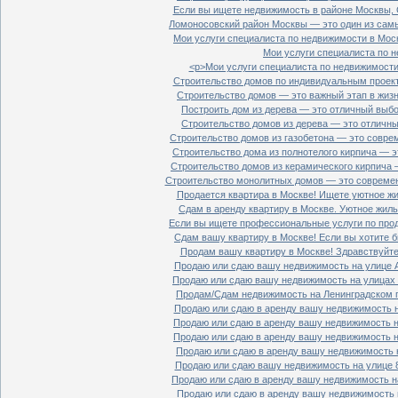
Если вы ищете недвижимость в районе Москвы, С
Ломоносовский район Москвы — это один из самы
Мои услуги специалиста по недвижимости в Моск
Мои услуги специалиста по н
<p>Мои услуги специалиста по недвижимости 
Строительство домов по индивидуальным проект
Строительство домов — это важный этап в жизн
Построить дом из дерева — это отличный выбор
Строительство домов из дерева — это отличный
Строительство домов из газобетона — это совре
Строительство дома из полнотелого кирпича — э
Строительство домов из керамического кирпича 
Строительство монолитных домов — это современ
Продается квартира в Москве! Ищете уютное жи
Сдам в аренду квартиру в Москве. Уютное жиль
Если вы ищете профессиональные услуги по прод
Сдам вашу квартиру в Москве! Если вы хотите б
Продам вашу квартиру в Москве! Здравствуйте!
Продаю или сдаю вашу недвижимость на улице Ал
Продаю или сдаю вашу недвижимость на улицах П
Продам/Сдам недвижимость на Ленинградском пр
Продаю или сдаю в аренду вашу недвижимость на
Продаю или сдаю в аренду вашу недвижимость на
Продаю или сдаю в аренду вашу недвижимость на
Продаю или сдаю в аренду вашу недвижимость н
Продаю или сдаю вашу недвижимость на улице 8
Продаю или сдаю в аренду вашу недвижимость на
Продаю или сдаю в аренду вашу недвижимость н