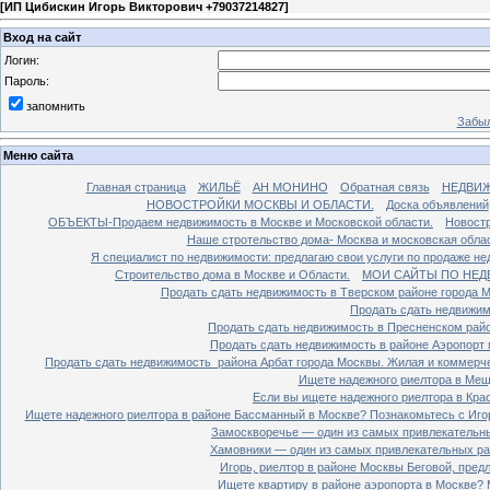
[
ИП Цибискин Игорь Викторович +79037214827
]
Вход на сайт
Логин:
Пароль:
запомнить
Забыл
Меню сайта
Главная страница
ЖИЛЬЁ
АН МОНИНО
Обратная связь
НЕДВИ
НОВОСТРОЙКИ МОСКВЫ И ОБЛАСТИ.
Доска объявлений
ОБЪЕКТЫ-Продаем недвижимость в Москве и Московской области.
Новостр
Наше стротельство дома- Москва и московская облас
Я специалист по недвижимости: предлагаю свои услуги по продаже н
Строительство дома в Москве и Области.
МОИ САЙТЫ ПО НЕД
Продать сдать недвижимость в Тверском районе города 
Продать сдать недвижим
Продать сдать недвижимость в Пресненском райо
Продать сдать недвижимость в районе Аэропорт 
Продать сдать недвижимость района Арбат города Москвы. Жилая и коммерч
Ищете надежного риелтора в Мещ
Если вы ищете надежного риелтора в Кра
Ищете надежного риелтора в районе Бассманный в Москве? Познакомьтесь с Иго
Замоскворечье — один из самых привлекательны
Хамовники — один из самых привлекательных рай
Игорь, риелтор в районе Москвы Беговой, пред
Ищете квартиру в районе аэропорта в Москве? 