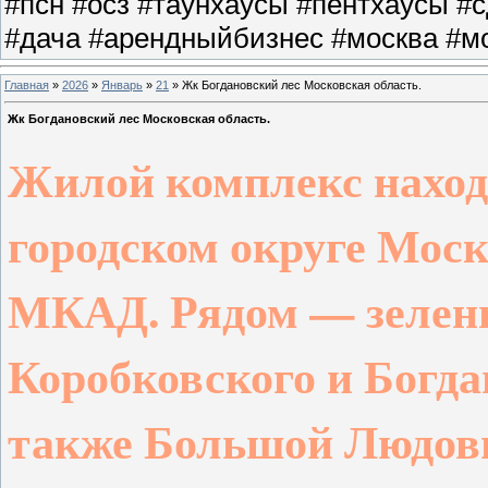
#псн #осз #таунхаусы #пентхаусы #
#дача #арендныйбизнес #москва #мо
Главная
»
2026
»
Январь
»
21
» Жк Богдановский лес Московская область.
Жк Богдановский лес Московская область.
Жилой комплекс наход
городском округе Моско
МКАД. Рядом — зелен
Коробковского и Богда
также Большой Людови