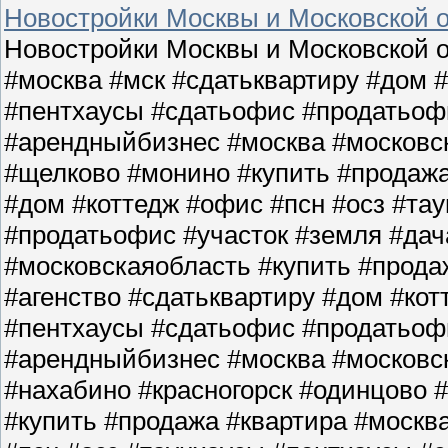
Новостройки Москвы и Московской о
Новостройки Москвы и Московской о
#москва #мск #сдатьквартиру #дом 
#пентхаусы #сдатьофис #продатьофи
#арендныйбизнес #москва #московс
#щелково #монино #купить #продажа
#дом #коттедж #офис #псн #осз #та
#продатьофис #участок #земля #да
#московскаяобласть #купить #прода
#агенство #сдатьквартиру #дом #кот
#пентхаусы #сдатьофис #продатьофи
#арендныйбизнес #москва #московс
#нахабино #красногорск #одинцово 
#купить #продажа #квартира #москв