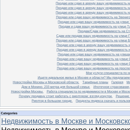
Продаю или сдаю в аренду вашу недвижимость на
Продаю или сдаю в аренду вашу недвижимость на
Продаю или сдаю в аренду вашу недвижимость на
Продаю или сдаю вашу недвижимость на Звенигор
Продаю или сдаю вашу недвижимость на улице Т
Продам и сдам вашу недвижимость на улице Таг
Продам/Сдам недвижимость на Ста
Сдам или продам вашу недвижимость на улице По
Продаю или сдаю вашу недвижимость на улице Бо
Продаю или сдаю в аренду вашу недвижимость на
Продаю или сдаю в аренду вашу недвижимость на
Продаю или сдаю вашу недвижимость на улицах 
Продаю или сдаю вашу недвижимость на улице Ср
Продаю или сдаю вашу недвижимость на улице Ср
Продаю или сдаю вашу недвижимость на проспект
Мои услуги специалиста по н
Ищете идеальное жилье в Москве и области? Мы предлагаем
Новостройки Москвы и Московской области.
Тарифные планы
Галерея
Мо
Дом в Монино. 233 метра для большой семьи.
Ипотечное страхование,
Новостройки Москвы.
Работа специалиста по недвижимости в Москве и Моско
Почему продавцу стоит работать с риелтором: взгляд изнутри.
Решение 
Риелтор в большом городе.
Продукты яндекса скачать и пользо
Categories
Недвижимость в Москве и Московско
Недвижимость в Москве и Московско