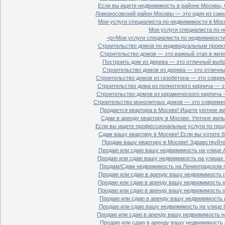
Если вы ищете недвижимость в районе Москвы, С
Ломоносовский район Москвы — это один из самы
Мои услуги специалиста по недвижимости в Моск
Мои услуги специалиста по н
<p>Мои услуги специалиста по недвижимости 
Строительство домов по индивидуальным проект
Строительство домов — это важный этап в жизн
Построить дом из дерева — это отличный выбор
Строительство домов из дерева — это отличный
Строительство домов из газобетона — это совре
Строительство дома из полнотелого кирпича — э
Строительство домов из керамического кирпича 
Строительство монолитных домов — это современ
Продается квартира в Москве! Ищете уютное жи
Сдам в аренду квартиру в Москве. Уютное жиль
Если вы ищете профессиональные услуги по прод
Сдам вашу квартиру в Москве! Если вы хотите б
Продам вашу квартиру в Москве! Здравствуйте!
Продаю или сдаю вашу недвижимость на улице Ал
Продаю или сдаю вашу недвижимость на улицах П
Продам/Сдам недвижимость на Ленинградском пр
Продаю или сдаю в аренду вашу недвижимость на
Продаю или сдаю в аренду вашу недвижимость на
Продаю или сдаю в аренду вашу недвижимость на
Продаю или сдаю в аренду вашу недвижимость н
Продаю или сдаю вашу недвижимость на улице 8
Продаю или сдаю в аренду вашу недвижимость на
Продаю или сдаю в аренду вашу недвижимость н