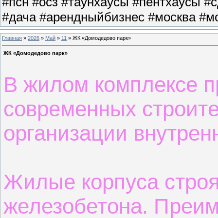
#псн #осз #таунхаусы #пентхаусы #
#дача #арендныйбизнес #москва #мо
Главная
»
2026
»
Май
»
11
» ЖК «Домодедово парк»
ЖК «Домодедово парк»
В жилом комплексе п
современных строит
организации внутренн
Жилые корпуса строя
железобетона. Преи