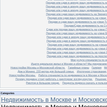
Продаю или сдаю в аренду вашу недвижимость на
Продаю или сдаю в аренду вашу недвижимость на
Продаю или сдаю в аренду вашу недвижимость на
Продаю или сдаю вашу недвижимость на Звенигор
Продаю или сдаю вашу недвижимость на улице Т
Продам и сдам вашу недвижимость на улице Таг
Продам/Сдам недвижимость на Ста
Сдам или продам вашу недвижимость на улице По
Продаю или сдаю вашу недвижимость на улице Бо
Продаю или сдаю в аренду вашу недвижимость на
Продаю или сдаю в аренду вашу недвижимость на
Продаю или сдаю вашу недвижимость на улицах 
Продаю или сдаю вашу недвижимость на улице Ср
Продаю или сдаю вашу недвижимость на улице Ср
Продаю или сдаю вашу недвижимость на проспект
Мои услуги специалиста по н
Ищете идеальное жилье в Москве и области? Мы предлагаем
Новостройки Москвы и Московской области.
Тарифные планы
Галерея
Мо
Дом в Монино. 233 метра для большой семьи.
Ипотечное страхование,
Новостройки Москвы.
Работа специалиста по недвижимости в Москве и Моско
Почему продавцу стоит работать с риелтором: взгляд изнутри.
Решение 
Риелтор в большом городе.
Продукты яндекса скачать и пользо
Categories
Недвижимость в Москве и Московско
Недвижимость в Москве и Московско