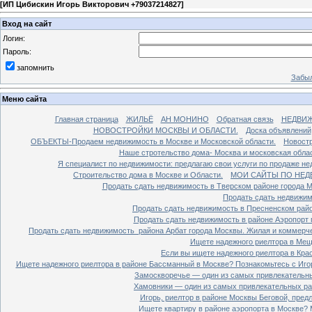
[
ИП Цибискин Игорь Викторович +79037214827
]
Вход на сайт
Логин:
Пароль:
запомнить
Забыл
Меню сайта
Главная страница
ЖИЛЬЁ
АН МОНИНО
Обратная связь
НЕДВИ
НОВОСТРОЙКИ МОСКВЫ И ОБЛАСТИ.
Доска объявлений
ОБЪЕКТЫ-Продаем недвижимость в Москве и Московской области.
Новостр
Наше стротельство дома- Москва и московская облас
Я специалист по недвижимости: предлагаю свои услуги по продаже н
Строительство дома в Москве и Области.
МОИ САЙТЫ ПО НЕД
Продать сдать недвижимость в Тверском районе города 
Продать сдать недвижим
Продать сдать недвижимость в Пресненском райо
Продать сдать недвижимость в районе Аэропорт 
Продать сдать недвижимость района Арбат города Москвы. Жилая и коммерч
Ищете надежного риелтора в Мещ
Если вы ищете надежного риелтора в Кра
Ищете надежного риелтора в районе Бассманный в Москве? Познакомьтесь с Иго
Замоскворечье — один из самых привлекательны
Хамовники — один из самых привлекательных рай
Игорь, риелтор в районе Москвы Беговой, пред
Ищете квартиру в районе аэропорта в Москве? 