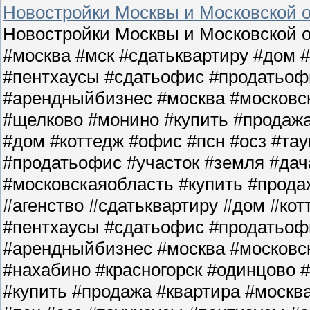
Новостройки Москвы и Московской о
Новостройки Москвы и Московской о
#москва #мск #сдатьквартиру #дом 
#пентхаусы #сдатьофис #продатьофи
#арендныйбизнес #москва #московс
#щелково #монино #купить #продажа
#дом #коттедж #офис #псн #осз #та
#продатьофис #участок #земля #да
#московскаяобласть #купить #прода
#агенство #сдатьквартиру #дом #кот
#пентхаусы #сдатьофис #продатьофи
#арендныйбизнес #москва #московс
#нахабино #красногорск #одинцово 
#купить #продажа #квартира #москв