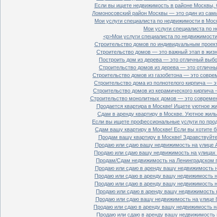
Если вы ищете недвижимость в районе Москвы, С
Ломоносовский район Москвы — это один из самы
Мои услуги специалиста по недвижимости в Моск
Мои услуги специалиста по н
<p>Мои услуги специалиста по недвижимости 
Строительство домов по индивидуальным проект
Строительство домов — это важный этап в жизн
Построить дом из дерева — это отличный выбор
Строительство домов из дерева — это отличный
Строительство домов из газобетона — это совре
Строительство дома из полнотелого кирпича — э
Строительство домов из керамического кирпича 
Строительство монолитных домов — это современ
Продается квартира в Москве! Ищете уютное жи
Сдам в аренду квартиру в Москве. Уютное жиль
Если вы ищете профессиональные услуги по прод
Сдам вашу квартиру в Москве! Если вы хотите б
Продам вашу квартиру в Москве! Здравствуйте!
Продаю или сдаю вашу недвижимость на улице Ал
Продаю или сдаю вашу недвижимость на улицах П
Продам/Сдам недвижимость на Ленинградском пр
Продаю или сдаю в аренду вашу недвижимость на
Продаю или сдаю в аренду вашу недвижимость на
Продаю или сдаю в аренду вашу недвижимость на
Продаю или сдаю в аренду вашу недвижимость н
Продаю или сдаю вашу недвижимость на улице 8
Продаю или сдаю в аренду вашу недвижимость на
Продаю или сдаю в аренду вашу недвижимость н