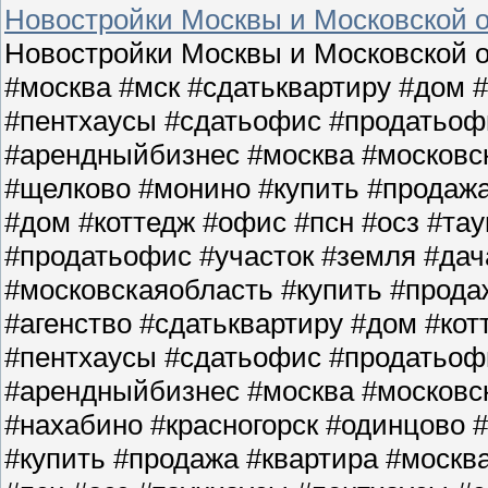
Новостройки Москвы и Московской о
Новостройки Москвы и Московской о
#москва #мск #сдатьквартиру #дом 
#пентхаусы #сдатьофис #продатьофи
#арендныйбизнес #москва #московс
#щелково #монино #купить #продажа
#дом #коттедж #офис #псн #осз #та
#продатьофис #участок #земля #да
#московскаяобласть #купить #прода
#агенство #сдатьквартиру #дом #кот
#пентхаусы #сдатьофис #продатьофи
#арендныйбизнес #москва #московс
#нахабино #красногорск #одинцово 
#купить #продажа #квартира #москв