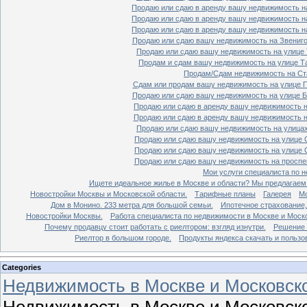
Продаю или сдаю в аренду вашу недвижимость на
Продаю или сдаю в аренду вашу недвижимость на
Продаю или сдаю в аренду вашу недвижимость на
Продаю или сдаю вашу недвижимость на Звенигор
Продаю или сдаю вашу недвижимость на улице Т
Продам и сдам вашу недвижимость на улице Таг
Продам/Сдам недвижимость на Ста
Сдам или продам вашу недвижимость на улице По
Продаю или сдаю вашу недвижимость на улице Бо
Продаю или сдаю в аренду вашу недвижимость на
Продаю или сдаю в аренду вашу недвижимость на
Продаю или сдаю вашу недвижимость на улицах 
Продаю или сдаю вашу недвижимость на улице Ср
Продаю или сдаю вашу недвижимость на улице Ср
Продаю или сдаю вашу недвижимость на проспект
Мои услуги специалиста по н
Ищете идеальное жилье в Москве и области? Мы предлагаем
Новостройки Москвы и Московской области.
Тарифные планы
Галерея
Мо
Дом в Монино. 233 метра для большой семьи.
Ипотечное страхование,
Новостройки Москвы.
Работа специалиста по недвижимости в Москве и Моско
Почему продавцу стоит работать с риелтором: взгляд изнутри.
Решение 
Риелтор в большом городе.
Продукты яндекса скачать и пользо
Categories
Недвижимость в Москве и Московско
Недвижимость в Москве и Московско