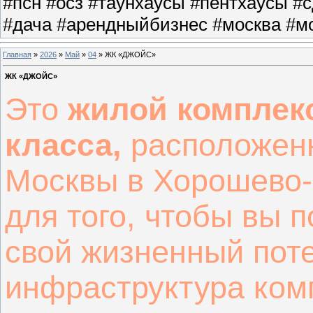
#псн #осз #таунхаусы #пентхаусы #
#дача #арендныйбизнес #москва #мо
Главная
»
2026
»
Май
»
04
» ЖК «ДЖОЙС»
ЖК «ДЖОЙС»
Это
жилой комплек
класса,
расположенн
Москвы в Хорошево-
для того, чтобы вы 
свой жизненный пот
инфраструктура ком