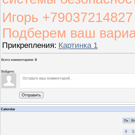
Игорь +79037214827
Подберем ваш вари
Прикрепления
:
Картинка 1
Всего комментариев
:
0
Войдите:
Отправить
Calendar
Пн
Вт
4
5