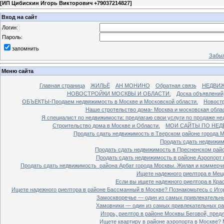
[
ИП Цибискин Игорь Викторович +79037214827
]
Вход на сайт
Логин:
Пароль:
запомнить
Забыл
Меню сайта
Главная страница
ЖИЛЬЁ
АН МОНИНО
Обратная связь
НЕДВИ
НОВОСТРОЙКИ МОСКВЫ И ОБЛАСТИ.
Доска объявлений
ОБЪЕКТЫ-Продаем недвижимость в Москве и Московской области.
Новостр
Наше стротельство дома- Москва и московская облас
Я специалист по недвижимости: предлагаю свои услуги по продаже н
Строительство дома в Москве и Области.
МОИ САЙТЫ ПО НЕД
Продать сдать недвижимость в Тверском районе города 
Продать сдать недвижим
Продать сдать недвижимость в Пресненском райо
Продать сдать недвижимость в районе Аэропорт 
Продать сдать недвижимость района Арбат города Москвы. Жилая и коммерч
Ищете надежного риелтора в Мещ
Если вы ищете надежного риелтора в Кра
Ищете надежного риелтора в районе Бассманный в Москве? Познакомьтесь с Иго
Замоскворечье — один из самых привлекательны
Хамовники — один из самых привлекательных рай
Игорь, риелтор в районе Москвы Беговой, пред
Ищете квартиру в районе аэропорта в Москве? 