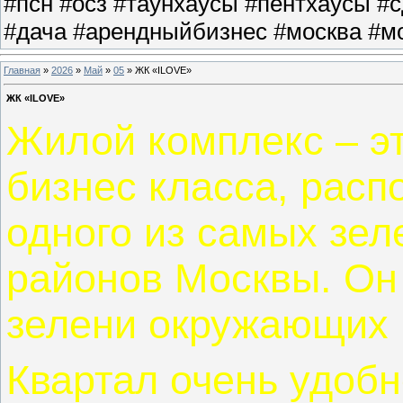
#псн #осз #таунхаусы #пентхаусы #
#дача #арендныйбизнес #москва #мо
Главная
»
2026
»
Май
»
05
» ЖК «ILOVE»
ЖК «ILOVE»
Жилой комплекс – э
бизнес класса, рас
одного из самых зе
районов Москвы. Он 
зелени окружающих 
Квартал очень удоб