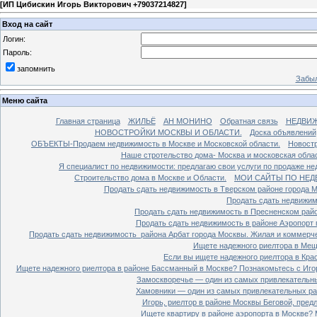
[
ИП Цибискин Игорь Викторович +79037214827
]
Вход на сайт
Логин:
Пароль:
запомнить
Забыл
Меню сайта
Главная страница
ЖИЛЬЁ
АН МОНИНО
Обратная связь
НЕДВИ
НОВОСТРОЙКИ МОСКВЫ И ОБЛАСТИ.
Доска объявлений
ОБЪЕКТЫ-Продаем недвижимость в Москве и Московской области.
Новостр
Наше стротельство дома- Москва и московская облас
Я специалист по недвижимости: предлагаю свои услуги по продаже н
Строительство дома в Москве и Области.
МОИ САЙТЫ ПО НЕД
Продать сдать недвижимость в Тверском районе города 
Продать сдать недвижим
Продать сдать недвижимость в Пресненском райо
Продать сдать недвижимость в районе Аэропорт 
Продать сдать недвижимость района Арбат города Москвы. Жилая и коммерч
Ищете надежного риелтора в Мещ
Если вы ищете надежного риелтора в Кра
Ищете надежного риелтора в районе Бассманный в Москве? Познакомьтесь с Иго
Замоскворечье — один из самых привлекательны
Хамовники — один из самых привлекательных рай
Игорь, риелтор в районе Москвы Беговой, пред
Ищете квартиру в районе аэропорта в Москве? 