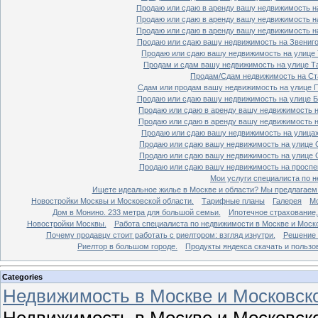
Продаю или сдаю в аренду вашу недвижимость на
Продаю или сдаю в аренду вашу недвижимость на
Продаю или сдаю в аренду вашу недвижимость на
Продаю или сдаю вашу недвижимость на Звенигор
Продаю или сдаю вашу недвижимость на улице Т
Продам и сдам вашу недвижимость на улице Таг
Продам/Сдам недвижимость на Ста
Сдам или продам вашу недвижимость на улице По
Продаю или сдаю вашу недвижимость на улице Бо
Продаю или сдаю в аренду вашу недвижимость на
Продаю или сдаю в аренду вашу недвижимость на
Продаю или сдаю вашу недвижимость на улицах 
Продаю или сдаю вашу недвижимость на улице Ср
Продаю или сдаю вашу недвижимость на улице Ср
Продаю или сдаю вашу недвижимость на проспект
Мои услуги специалиста по н
Ищете идеальное жилье в Москве и области? Мы предлагаем
Новостройки Москвы и Московской области.
Тарифные планы
Галерея
Мо
Дом в Монино. 233 метра для большой семьи.
Ипотечное страхование,
Новостройки Москвы.
Работа специалиста по недвижимости в Москве и Моско
Почему продавцу стоит работать с риелтором: взгляд изнутри.
Решение 
Риелтор в большом городе.
Продукты яндекса скачать и пользо
Categories
Недвижимость в Москве и Московско
Недвижимость в Москве и Московско