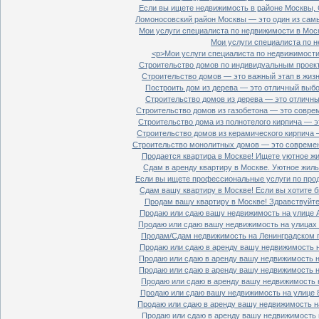
Если вы ищете недвижимость в районе Москвы, С
Ломоносовский район Москвы — это один из самы
Мои услуги специалиста по недвижимости в Моск
Мои услуги специалиста по н
<p>Мои услуги специалиста по недвижимости 
Строительство домов по индивидуальным проект
Строительство домов — это важный этап в жизн
Построить дом из дерева — это отличный выбор
Строительство домов из дерева — это отличный
Строительство домов из газобетона — это совре
Строительство дома из полнотелого кирпича — э
Строительство домов из керамического кирпича 
Строительство монолитных домов — это современ
Продается квартира в Москве! Ищете уютное жи
Сдам в аренду квартиру в Москве. Уютное жиль
Если вы ищете профессиональные услуги по прод
Сдам вашу квартиру в Москве! Если вы хотите б
Продам вашу квартиру в Москве! Здравствуйте!
Продаю или сдаю вашу недвижимость на улице Ал
Продаю или сдаю вашу недвижимость на улицах П
Продам/Сдам недвижимость на Ленинградском пр
Продаю или сдаю в аренду вашу недвижимость на
Продаю или сдаю в аренду вашу недвижимость на
Продаю или сдаю в аренду вашу недвижимость на
Продаю или сдаю в аренду вашу недвижимость н
Продаю или сдаю вашу недвижимость на улице 8
Продаю или сдаю в аренду вашу недвижимость на
Продаю или сдаю в аренду вашу недвижимость н