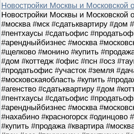
Новостройки Москвы и Московской о
Новостройки Москвы и Московской о
#москва #мск #сдатьквартиру #дом 
#пентхаусы #сдатьофис #продатьофи
#арендныйбизнес #москва #московс
#щелково #монино #купить #продажа
#дом #коттедж #офис #псн #осз #та
#продатьофис #участок #земля #да
#московскаяобласть #купить #прода
#агенство #сдатьквартиру #дом #кот
#пентхаусы #сдатьофис #продатьофи
#арендныйбизнес #москва #московс
#нахабино #красногорск #одинцово 
#купить #продажа #квартира #москв