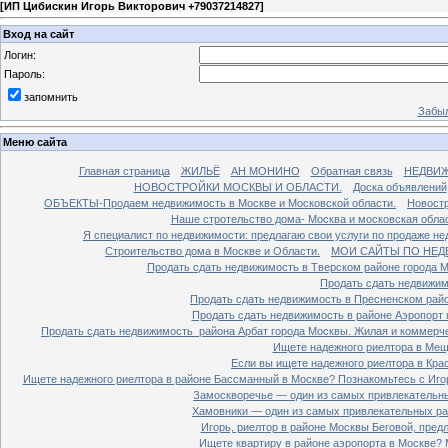
[
ИП Цибискин Игорь Викторович +79037214827
]
Вход на сайт
Логин:
Пароль:
запомнить
Забыл
Меню сайта
Главная страница
ЖИЛЬЁ
АН МОНИНО
Обратная связь
НЕДВИ
НОВОСТРОЙКИ МОСКВЫ И ОБЛАСТИ.
Доска объявлений
ОБЪЕКТЫ-Продаем недвижимость в Москве и Московской области.
Новостр
Наше стротельство дома- Москва и московская облас
Я специалист по недвижимости: предлагаю свои услуги по продаже н
Строительство дома в Москве и Области.
МОИ САЙТЫ ПО НЕД
Продать сдать недвижимость в Тверском районе города 
Продать сдать недвижим
Продать сдать недвижимость в Пресненском райо
Продать сдать недвижимость в районе Аэропорт 
Продать сдать недвижимость района Арбат города Москвы. Жилая и коммерч
Ищете надежного риелтора в Мещ
Если вы ищете надежного риелтора в Кра
Ищете надежного риелтора в районе Бассманный в Москве? Познакомьтесь с Иго
Замоскворечье — один из самых привлекательны
Хамовники — один из самых привлекательных рай
Игорь, риелтор в районе Москвы Беговой, пред
Ищете квартиру в районе аэропорта в Москве? 