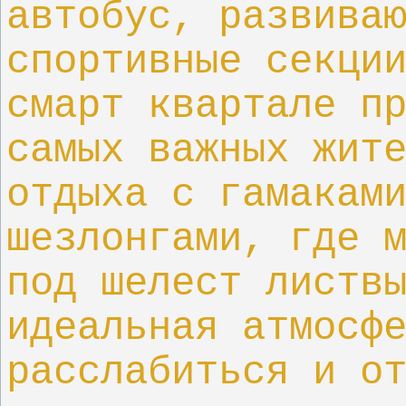
автобус, развива
спортивные секци
смарт квартале п
самых важных жит
отдыха с гамакам
шезлонгами, где 
под шелест листв
идеальная атмосф
расслабиться и о