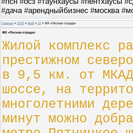
#псн #осз #таунхаусы #пентхаусы #
#дача #арендныйбизнес #москва #мо
Главная
»
2026
»
Май
»
10
» ЖК «Лесная отрада»
ЖК «Лесная отрада»
Жилой комплекс р
престижном север
в 9,5 км. от МКА
шоссе, на террит
многолетними дер
минут можно добр