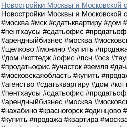
Новостройки Москвы и Московской о
Новостройки Москвы и Московской о
#москва #мск #сдатьквартиру #дом 
#пентхаусы #сдатьофис #продатьофи
#арендныйбизнес #москва #московс
#щелково #монино #купить #продажа
#дом #коттедж #офис #псн #осз #та
#продатьофис #участок #земля #да
#московскаяобласть #купить #прода
#агенство #сдатьквартиру #дом #кот
#пентхаусы #сдатьофис #продатьофи
#арендныйбизнес #москва #московс
#нахабино #красногорск #одинцово 
#купить #продажа #квартира #москв