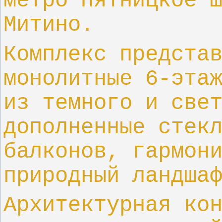
метро Пятницкое 
Митино.
Комплекс предста
монолитные 6-эта
из темного и све
дополненные стек
балконов, гармон
природный ландша
Архитектурная ко