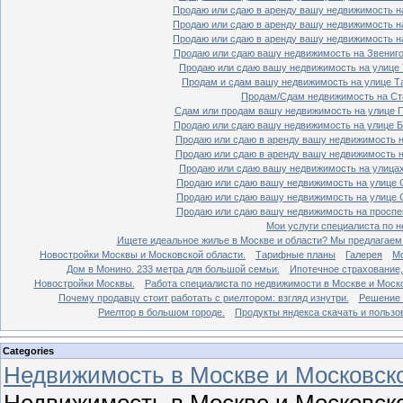
Продаю или сдаю в аренду вашу недвижимость на
Продаю или сдаю в аренду вашу недвижимость на
Продаю или сдаю в аренду вашу недвижимость на
Продаю или сдаю вашу недвижимость на Звенигор
Продаю или сдаю вашу недвижимость на улице Т
Продам и сдам вашу недвижимость на улице Таг
Продам/Сдам недвижимость на Ста
Сдам или продам вашу недвижимость на улице По
Продаю или сдаю вашу недвижимость на улице Бо
Продаю или сдаю в аренду вашу недвижимость на
Продаю или сдаю в аренду вашу недвижимость на
Продаю или сдаю вашу недвижимость на улицах 
Продаю или сдаю вашу недвижимость на улице Ср
Продаю или сдаю вашу недвижимость на улице Ср
Продаю или сдаю вашу недвижимость на проспект
Мои услуги специалиста по н
Ищете идеальное жилье в Москве и области? Мы предлагаем
Новостройки Москвы и Московской области.
Тарифные планы
Галерея
Мо
Дом в Монино. 233 метра для большой семьи.
Ипотечное страхование,
Новостройки Москвы.
Работа специалиста по недвижимости в Москве и Моско
Почему продавцу стоит работать с риелтором: взгляд изнутри.
Решение 
Риелтор в большом городе.
Продукты яндекса скачать и пользо
Categories
Недвижимость в Москве и Московско
Недвижимость в Москве и Московско