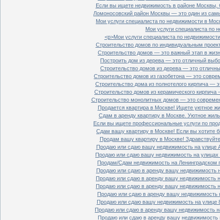
Если вы ищете недвижимость в районе Москвы, С
Ломоносовский район Москвы — это один из самы
Мои услуги специалиста по недвижимости в Моск
Мои услуги специалиста по н
<p>Мои услуги специалиста по недвижимости 
Строительство домов по индивидуальным проект
Строительство домов — это важный этап в жизн
Построить дом из дерева — это отличный выбор
Строительство домов из дерева — это отличный
Строительство домов из газобетона — это совре
Строительство дома из полнотелого кирпича — э
Строительство домов из керамического кирпича 
Строительство монолитных домов — это современ
Продается квартира в Москве! Ищете уютное жи
Сдам в аренду квартиру в Москве. Уютное жиль
Если вы ищете профессиональные услуги по прод
Сдам вашу квартиру в Москве! Если вы хотите б
Продам вашу квартиру в Москве! Здравствуйте!
Продаю или сдаю вашу недвижимость на улице Ал
Продаю или сдаю вашу недвижимость на улицах П
Продам/Сдам недвижимость на Ленинградском пр
Продаю или сдаю в аренду вашу недвижимость на
Продаю или сдаю в аренду вашу недвижимость на
Продаю или сдаю в аренду вашу недвижимость на
Продаю или сдаю в аренду вашу недвижимость н
Продаю или сдаю вашу недвижимость на улице 8
Продаю или сдаю в аренду вашу недвижимость на
Продаю или сдаю в аренду вашу недвижимость н