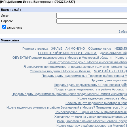
[
ИП Цибискин Игорь Викторович +79037214827
]
Вход на сайт
Логин:
Пароль:
запомнить
Забыл
Меню сайта
Главная страница
ЖИЛЬЁ
АН МОНИНО
Обратная связь
НЕДВИ
НОВОСТРОЙКИ МОСКВЫ И ОБЛАСТИ.
Доска объявлений
ОБЪЕКТЫ-Продаем недвижимость в Москве и Московской области.
Новостр
Наше стротельство дома- Москва и московская облас
Я специалист по недвижимости: предлагаю свои услуги по продаже н
Строительство дома в Москве и Области.
МОИ САЙТЫ ПО НЕД
Продать сдать недвижимость в Тверском районе города 
Продать сдать недвижим
Продать сдать недвижимость в Пресненском райо
Продать сдать недвижимость в районе Аэропорт 
Продать сдать недвижимость района Арбат города Москвы. Жилая и коммерч
Ищете надежного риелтора в Мещ
Если вы ищете надежного риелтора в Кра
Ищете надежного риелтора в районе Бассманный в Москве? Познакомьтесь с Иго
Замоскворечье — один из самых привлекательны
Хамовники — один из самых привлекательных рай
Игорь, риелтор в районе Москвы Беговой, пред
Ищете квартиру в районе аэропорта в Москве? 