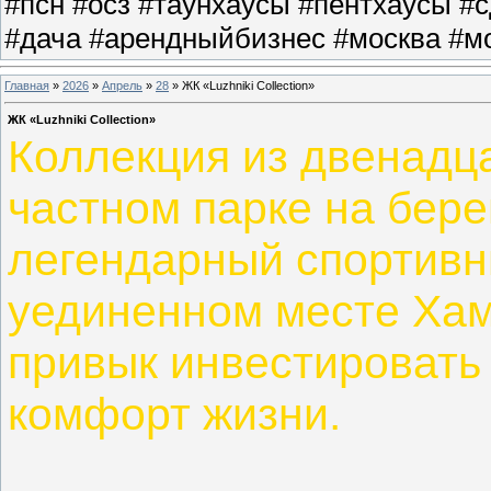
#псн #осз #таунхаусы #пентхаусы #
#дача #арендныйбизнес #москва #мо
Главная
»
2026
»
Апрель
»
28
» ЖК «Luzhniki Collection»
ЖК «Luzhniki Collection»
Коллекция из двенадц
частном парке на бере
легендарный спортивн
уединенном месте Хамо
привык инвестировать
комфорт жизни.