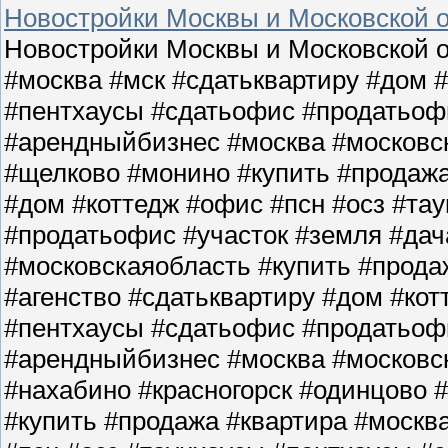
Новостройки Москвы и Московской о
Новостройки Москвы и Московской о
#москва #мск #сдатьквартиру #дом 
#пентхаусы #сдатьофис #продатьофи
#арендныйбизнес #москва #московс
#щелково #монино #купить #продажа
#дом #коттедж #офис #псн #осз #та
#продатьофис #участок #земля #да
#московскаяобласть #купить #прода
#агенство #сдатьквартиру #дом #кот
#пентхаусы #сдатьофис #продатьофи
#арендныйбизнес #москва #московс
#нахабино #красногорск #одинцово 
#купить #продажа #квартира #москв