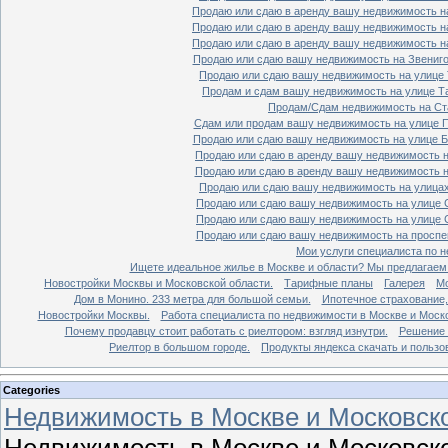
Продаю или сдаю в аренду вашу недвижимость на
Продаю или сдаю в аренду вашу недвижимость на
Продаю или сдаю в аренду вашу недвижимость на
Продаю или сдаю вашу недвижимость на Звенигор
Продаю или сдаю вашу недвижимость на улице Т
Продам и сдам вашу недвижимость на улице Таг
Продам/Сдам недвижимость на Ста
Сдам или продам вашу недвижимость на улице По
Продаю или сдаю вашу недвижимость на улице Бо
Продаю или сдаю в аренду вашу недвижимость на
Продаю или сдаю в аренду вашу недвижимость на
Продаю или сдаю вашу недвижимость на улицах 
Продаю или сдаю вашу недвижимость на улице Ср
Продаю или сдаю вашу недвижимость на улице Ср
Продаю или сдаю вашу недвижимость на проспект
Мои услуги специалиста по н
Ищете идеальное жилье в Москве и области? Мы предлагаем
Новостройки Москвы и Московской области.
Тарифные планы
Галерея
Мо
Дом в Монино. 233 метра для большой семьи.
Ипотечное страхование,
Новостройки Москвы.
Работа специалиста по недвижимости в Москве и Моско
Почему продавцу стоит работать с риелтором: взгляд изнутри.
Решение 
Риелтор в большом городе.
Продукты яндекса скачать и пользо
Categories
Недвижимость в Москве и Московско
Недвижимость в Москве и Московско