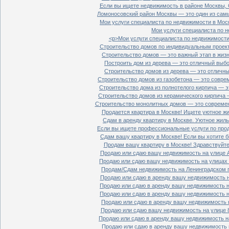
Если вы ищете недвижимость в районе Москвы, С
Ломоносовский район Москвы — это один из самы
Мои услуги специалиста по недвижимости в Моск
Мои услуги специалиста по н
<p>Мои услуги специалиста по недвижимости 
Строительство домов по индивидуальным проект
Строительство домов — это важный этап в жизн
Построить дом из дерева — это отличный выбор
Строительство домов из дерева — это отличный
Строительство домов из газобетона — это совре
Строительство дома из полнотелого кирпича — э
Строительство домов из керамического кирпича 
Строительство монолитных домов — это современ
Продается квартира в Москве! Ищете уютное жи
Сдам в аренду квартиру в Москве. Уютное жиль
Если вы ищете профессиональные услуги по прод
Сдам вашу квартиру в Москве! Если вы хотите б
Продам вашу квартиру в Москве! Здравствуйте!
Продаю или сдаю вашу недвижимость на улице Ал
Продаю или сдаю вашу недвижимость на улицах П
Продам/Сдам недвижимость на Ленинградском пр
Продаю или сдаю в аренду вашу недвижимость на
Продаю или сдаю в аренду вашу недвижимость на
Продаю или сдаю в аренду вашу недвижимость на
Продаю или сдаю в аренду вашу недвижимость н
Продаю или сдаю вашу недвижимость на улице 8
Продаю или сдаю в аренду вашу недвижимость на
Продаю или сдаю в аренду вашу недвижимость н