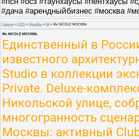
#псн #осз #таунхаусы #пентхаусы #
#дача #арендныйбизнес #москва #мо
Главная
»
2025
»
Декабрь
»
09
» Жк NICOLE МОСКВА.
Жк NICOLE МОСКВА.
Единственный в Росси
известного архитектур
Studio в коллекции эк
Private. Deluxe-компле
Никольской улице, соб
многогранность сцена
Москвы: активный Club