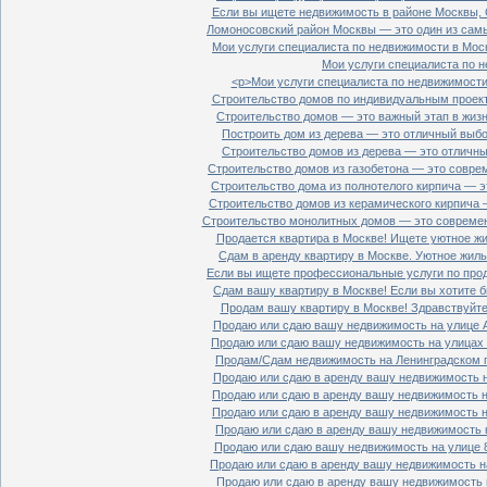
Если вы ищете недвижимость в районе Москвы, С
Ломоносовский район Москвы — это один из самы
Мои услуги специалиста по недвижимости в Моск
Мои услуги специалиста по н
<p>Мои услуги специалиста по недвижимости 
Строительство домов по индивидуальным проект
Строительство домов — это важный этап в жизн
Построить дом из дерева — это отличный выбор
Строительство домов из дерева — это отличный
Строительство домов из газобетона — это совре
Строительство дома из полнотелого кирпича — э
Строительство домов из керамического кирпича 
Строительство монолитных домов — это современ
Продается квартира в Москве! Ищете уютное жи
Сдам в аренду квартиру в Москве. Уютное жиль
Если вы ищете профессиональные услуги по прод
Сдам вашу квартиру в Москве! Если вы хотите б
Продам вашу квартиру в Москве! Здравствуйте!
Продаю или сдаю вашу недвижимость на улице Ал
Продаю или сдаю вашу недвижимость на улицах П
Продам/Сдам недвижимость на Ленинградском пр
Продаю или сдаю в аренду вашу недвижимость на
Продаю или сдаю в аренду вашу недвижимость на
Продаю или сдаю в аренду вашу недвижимость на
Продаю или сдаю в аренду вашу недвижимость н
Продаю или сдаю вашу недвижимость на улице 8
Продаю или сдаю в аренду вашу недвижимость на
Продаю или сдаю в аренду вашу недвижимость н