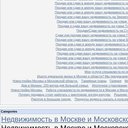
Продаю или сдаю в аренду вашу недвижимость на
Продаю или сдаю в аренду вашу недвижимость на
Продаю или сдаю в аренду вашу недвижимость на
Продаю или сдаю вашу недвижимость на Звенигор
Продаю или сдаю вашу недвижимость на улице Т
Продам и сдам вашу недвижимость на улице Таг
Продам/Сдам недвижимость на Ста
Сдам или продам вашу недвижимость на улице По
Продаю или сдаю вашу недвижимость на улице Бо
Продаю или сдаю в аренду вашу недвижимость на
Продаю или сдаю в аренду вашу недвижимость на
Продаю или сдаю вашу недвижимость на улицах 
Продаю или сдаю вашу недвижимость на улице Ср
Продаю или сдаю вашу недвижимость на улице Ср
Продаю или сдаю вашу недвижимость на проспект
Мои услуги специалиста по н
Ищете идеальное жилье в Москве и области? Мы предлагаем
Новостройки Москвы и Московской области.
Тарифные планы
Галерея
Мо
Дом в Монино. 233 метра для большой семьи.
Ипотечное страхование,
Новостройки Москвы.
Работа специалиста по недвижимости в Москве и Моско
Почему продавцу стоит работать с риелтором: взгляд изнутри.
Решение 
Риелтор в большом городе.
Продукты яндекса скачать и пользо
Categories
Недвижимость в Москве и Московско
Недвижимость в Москве и Московско