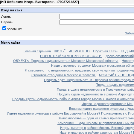
[
ИП Цибискин Игорь Викторович +79037214827
]
Вход на сайт
Логин:
Пароль:
запомнить
Забыл
Меню сайта
Главная страница
ЖИЛЬЁ
АН МОНИНО
Обратная связь
НЕДВИ
НОВОСТРОЙКИ МОСКВЫ И ОБЛАСТИ.
Доска объявлений
ОБЪЕКТЫ-Продаем недвижимость в Москве и Московской области.
Новостр
Наше стротельство дома- Москва и московская облас
Я специалист по недвижимости: предлагаю свои услуги по продаже н
Строительство дома в Москве и Области.
МОИ САЙТЫ ПО НЕД
Продать сдать недвижимость в Тверском районе города 
Продать сдать недвижим
Продать сдать недвижимость в Пресненском райо
Продать сдать недвижимость в районе Аэропорт 
Продать сдать недвижимость района Арбат города Москвы. Жилая и коммерч
Ищете надежного риелтора в Мещ
Если вы ищете надежного риелтора в Кра
Ищете надежного риелтора в районе Бассманный в Москве? Познакомьтесь с Иго
Замоскворечье — один из самых привлекательны
Хамовники — один из самых привлекательных рай
Игорь, риелтор в районе Москвы Беговой, пред
Ищете квартиру в районе аэропорта в Москве? 