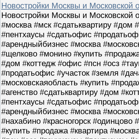
Новостройки Москвы и Московской о
Новостройки Москвы и Московской о
#москва #мск #сдатьквартиру #дом 
#пентхаусы #сдатьофис #продатьофи
#арендныйбизнес #москва #московс
#щелково #монино #купить #продажа
#дом #коттедж #офис #псн #осз #та
#продатьофис #участок #земля #да
#московскаяобласть #купить #прода
#агенство #сдатьквартиру #дом #кот
#пентхаусы #сдатьофис #продатьофи
#арендныйбизнес #москва #московс
#нахабино #красногорск #одинцово 
#купить #продажа #квартира #москв