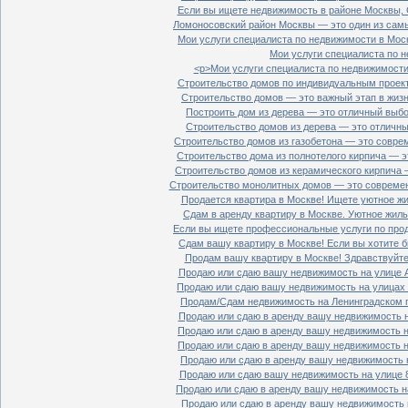
Если вы ищете недвижимость в районе Москвы, С
Ломоносовский район Москвы — это один из самы
Мои услуги специалиста по недвижимости в Моск
Мои услуги специалиста по н
<p>Мои услуги специалиста по недвижимости 
Строительство домов по индивидуальным проект
Строительство домов — это важный этап в жизн
Построить дом из дерева — это отличный выбор
Строительство домов из дерева — это отличный
Строительство домов из газобетона — это совре
Строительство дома из полнотелого кирпича — э
Строительство домов из керамического кирпича 
Строительство монолитных домов — это современ
Продается квартира в Москве! Ищете уютное жи
Сдам в аренду квартиру в Москве. Уютное жиль
Если вы ищете профессиональные услуги по прод
Сдам вашу квартиру в Москве! Если вы хотите б
Продам вашу квартиру в Москве! Здравствуйте!
Продаю или сдаю вашу недвижимость на улице Ал
Продаю или сдаю вашу недвижимость на улицах П
Продам/Сдам недвижимость на Ленинградском пр
Продаю или сдаю в аренду вашу недвижимость на
Продаю или сдаю в аренду вашу недвижимость на
Продаю или сдаю в аренду вашу недвижимость на
Продаю или сдаю в аренду вашу недвижимость н
Продаю или сдаю вашу недвижимость на улице 8
Продаю или сдаю в аренду вашу недвижимость на
Продаю или сдаю в аренду вашу недвижимость н