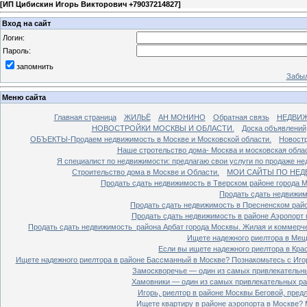
[
ИП Цибискин Игорь Викторович +79037214827
]
Вход на сайт
Логин:
Пароль:
запомнить
Забыл
Меню сайта
Главная страница
ЖИЛЬЁ
АН МОНИНО
Обратная связь
НЕДВИ
НОВОСТРОЙКИ МОСКВЫ И ОБЛАСТИ.
Доска объявлений
ОБЪЕКТЫ-Продаем недвижимость в Москве и Московской области.
Новостр
Наше стротельство дома- Москва и московская облас
Я специалист по недвижимости: предлагаю свои услуги по продаже н
Строительство дома в Москве и Области.
МОИ САЙТЫ ПО НЕД
Продать сдать недвижимость в Тверском районе города 
Продать сдать недвижим
Продать сдать недвижимость в Пресненском райо
Продать сдать недвижимость в районе Аэропорт 
Продать сдать недвижимость района Арбат города Москвы. Жилая и коммерч
Ищете надежного риелтора в Мещ
Если вы ищете надежного риелтора в Кра
Ищете надежного риелтора в районе Бассманный в Москве? Познакомьтесь с Иго
Замоскворечье — один из самых привлекательны
Хамовники — один из самых привлекательных рай
Игорь, риелтор в районе Москвы Беговой, пред
Ищете квартиру в районе аэропорта в Москве? 