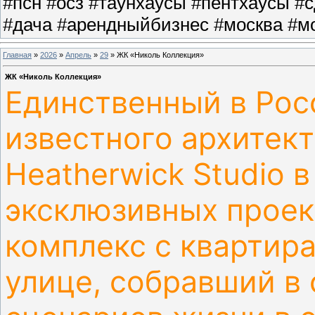
#псн #осз #таунхаусы #пентхаусы #
#дача #арендныйбизнес #москва #мо
Главная
»
2026
»
Апрель
»
29
» ЖК «Николь Коллекция»
ЖК «Николь Коллекция»
Единственный в Рос
известного архитек
Heatherwick Studio 
эксклюзивных проект
комплекс с квартир
улице, собравший в