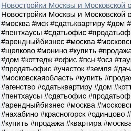
Новостройки Москвы и Московской о
Новостройки Москвы и Московской о
#москва #мск #сдатьквартиру #дом 
#пентхаусы #сдатьофис #продатьофи
#арендныйбизнес #москва #московс
#щелково #монино #купить #продажа
#дом #коттедж #офис #псн #осз #та
#продатьофис #участок #земля #да
#московскаяобласть #купить #прода
#агенство #сдатьквартиру #дом #кот
#пентхаусы #сдатьофис #продатьофи
#арендныйбизнес #москва #московс
#нахабино #красногорск #одинцово 
#купить #продажа #квартира #москв