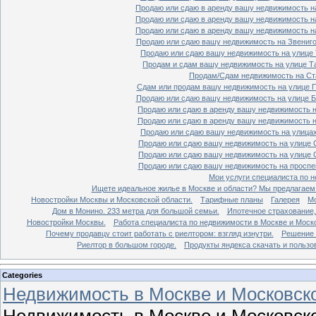
Продаю или сдаю в аренду вашу недвижимость на
Продаю или сдаю в аренду вашу недвижимость на
Продаю или сдаю в аренду вашу недвижимость на
Продаю или сдаю вашу недвижимость на Звенигор
Продаю или сдаю вашу недвижимость на улице Т
Продам и сдам вашу недвижимость на улице Таг
Продам/Сдам недвижимость на Ста
Сдам или продам вашу недвижимость на улице По
Продаю или сдаю вашу недвижимость на улице Бо
Продаю или сдаю в аренду вашу недвижимость на
Продаю или сдаю в аренду вашу недвижимость на
Продаю или сдаю вашу недвижимость на улицах 
Продаю или сдаю вашу недвижимость на улице Ср
Продаю или сдаю вашу недвижимость на улице Ср
Продаю или сдаю вашу недвижимость на проспект
Мои услуги специалиста по н
Ищете идеальное жилье в Москве и области? Мы предлагаем
Новостройки Москвы и Московской области.
Тарифные планы
Галерея
Мо
Дом в Монино. 233 метра для большой семьи.
Ипотечное страхование,
Новостройки Москвы.
Работа специалиста по недвижимости в Москве и Моско
Почему продавцу стоит работать с риелтором: взгляд изнутри.
Решение 
Риелтор в большом городе.
Продукты яндекса скачать и пользо
Categories
Недвижимость в Москве и Московско
Недвижимость в Москве и Московско