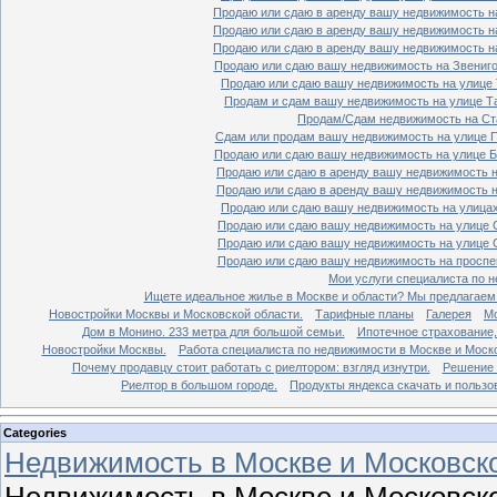
Продаю или сдаю в аренду вашу недвижимость на
Продаю или сдаю в аренду вашу недвижимость на
Продаю или сдаю в аренду вашу недвижимость на
Продаю или сдаю вашу недвижимость на Звенигор
Продаю или сдаю вашу недвижимость на улице Т
Продам и сдам вашу недвижимость на улице Таг
Продам/Сдам недвижимость на Ста
Сдам или продам вашу недвижимость на улице По
Продаю или сдаю вашу недвижимость на улице Бо
Продаю или сдаю в аренду вашу недвижимость на
Продаю или сдаю в аренду вашу недвижимость на
Продаю или сдаю вашу недвижимость на улицах 
Продаю или сдаю вашу недвижимость на улице Ср
Продаю или сдаю вашу недвижимость на улице Ср
Продаю или сдаю вашу недвижимость на проспект
Мои услуги специалиста по н
Ищете идеальное жилье в Москве и области? Мы предлагаем
Новостройки Москвы и Московской области.
Тарифные планы
Галерея
Мо
Дом в Монино. 233 метра для большой семьи.
Ипотечное страхование,
Новостройки Москвы.
Работа специалиста по недвижимости в Москве и Моско
Почему продавцу стоит работать с риелтором: взгляд изнутри.
Решение 
Риелтор в большом городе.
Продукты яндекса скачать и пользо
Categories
Недвижимость в Москве и Московско
Недвижимость в Москве и Московско