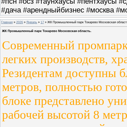
#псн #осз #таунхаусы #пентхаусы #
#дача #арендныйбизнес #москва #мо
Главная
»
2026
»
Январь
»
17
» ЖК Промышленный парк Токарево Московская област
ЖК Промышленный парк Токарево Московская область.
Современный промпарк ф
легких производств, хр
Резидентам доступны б
метров, полностью гото
блоке представлено
уни
рабочей высотой 8 мет