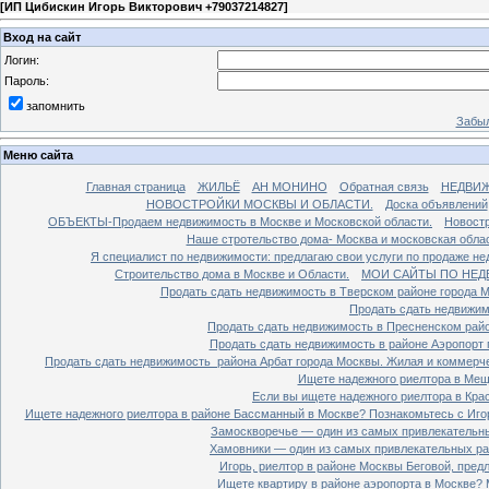
[
ИП Цибискин Игорь Викторович +79037214827
]
Вход на сайт
Логин:
Пароль:
запомнить
Забыл
Меню сайта
Главная страница
ЖИЛЬЁ
АН МОНИНО
Обратная связь
НЕДВИ
НОВОСТРОЙКИ МОСКВЫ И ОБЛАСТИ.
Доска объявлений
ОБЪЕКТЫ-Продаем недвижимость в Москве и Московской области.
Новостр
Наше стротельство дома- Москва и московская облас
Я специалист по недвижимости: предлагаю свои услуги по продаже н
Строительство дома в Москве и Области.
МОИ САЙТЫ ПО НЕД
Продать сдать недвижимость в Тверском районе города 
Продать сдать недвижим
Продать сдать недвижимость в Пресненском райо
Продать сдать недвижимость в районе Аэропорт 
Продать сдать недвижимость района Арбат города Москвы. Жилая и коммерч
Ищете надежного риелтора в Мещ
Если вы ищете надежного риелтора в Кра
Ищете надежного риелтора в районе Бассманный в Москве? Познакомьтесь с Иго
Замоскворечье — один из самых привлекательны
Хамовники — один из самых привлекательных рай
Игорь, риелтор в районе Москвы Беговой, пред
Ищете квартиру в районе аэропорта в Москве? 