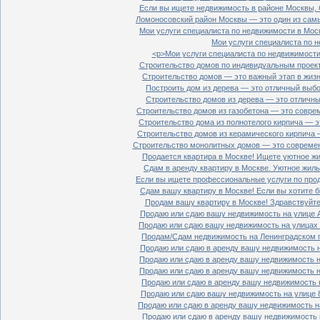
Если вы ищете недвижимость в районе Москвы, С
Ломоносовский район Москвы — это один из самы
Мои услуги специалиста по недвижимости в Моск
Мои услуги специалиста по н
<p>Мои услуги специалиста по недвижимости 
Строительство домов по индивидуальным проект
Строительство домов — это важный этап в жизн
Построить дом из дерева — это отличный выбор
Строительство домов из дерева — это отличный
Строительство домов из газобетона — это совре
Строительство дома из полнотелого кирпича — э
Строительство домов из керамического кирпича 
Строительство монолитных домов — это современ
Продается квартира в Москве! Ищете уютное жи
Сдам в аренду квартиру в Москве. Уютное жиль
Если вы ищете профессиональные услуги по прод
Сдам вашу квартиру в Москве! Если вы хотите б
Продам вашу квартиру в Москве! Здравствуйте!
Продаю или сдаю вашу недвижимость на улице Ал
Продаю или сдаю вашу недвижимость на улицах П
Продам/Сдам недвижимость на Ленинградском пр
Продаю или сдаю в аренду вашу недвижимость на
Продаю или сдаю в аренду вашу недвижимость на
Продаю или сдаю в аренду вашу недвижимость на
Продаю или сдаю в аренду вашу недвижимость н
Продаю или сдаю вашу недвижимость на улице 8
Продаю или сдаю в аренду вашу недвижимость на
Продаю или сдаю в аренду вашу недвижимость н