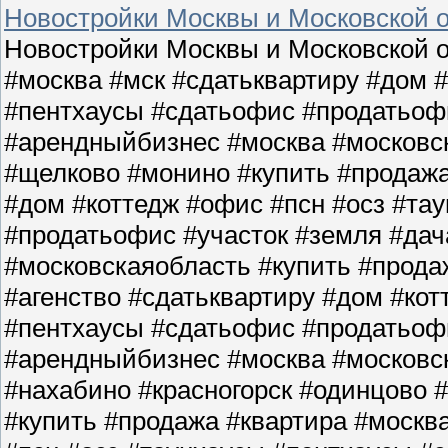
Новостройки Москвы и Московской о
Новостройки Москвы и Московской о
#москва #мск #сдатьквартиру #дом 
#пентхаусы #сдатьофис #продатьофи
#арендныйбизнес #москва #московс
#щелково #монино #купить #продажа
#дом #коттедж #офис #псн #осз #та
#продатьофис #участок #земля #да
#московскаяобласть #купить #прода
#агенство #сдатьквартиру #дом #кот
#пентхаусы #сдатьофис #продатьофи
#арендныйбизнес #москва #московс
#нахабино #красногорск #одинцово 
#купить #продажа #квартира #москв