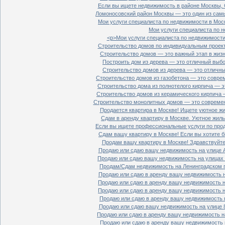
Если вы ищете недвижимость в районе Москвы, С
Ломоносовский район Москвы — это один из самы
Мои услуги специалиста по недвижимости в Моск
Мои услуги специалиста по н
<p>Мои услуги специалиста по недвижимости 
Строительство домов по индивидуальным проект
Строительство домов — это важный этап в жизн
Построить дом из дерева — это отличный выбор
Строительство домов из дерева — это отличный
Строительство домов из газобетона — это совре
Строительство дома из полнотелого кирпича — э
Строительство домов из керамического кирпича 
Строительство монолитных домов — это современ
Продается квартира в Москве! Ищете уютное жи
Сдам в аренду квартиру в Москве. Уютное жиль
Если вы ищете профессиональные услуги по прод
Сдам вашу квартиру в Москве! Если вы хотите б
Продам вашу квартиру в Москве! Здравствуйте!
Продаю или сдаю вашу недвижимость на улице Ал
Продаю или сдаю вашу недвижимость на улицах П
Продам/Сдам недвижимость на Ленинградском пр
Продаю или сдаю в аренду вашу недвижимость на
Продаю или сдаю в аренду вашу недвижимость на
Продаю или сдаю в аренду вашу недвижимость на
Продаю или сдаю в аренду вашу недвижимость н
Продаю или сдаю вашу недвижимость на улице 8
Продаю или сдаю в аренду вашу недвижимость на
Продаю или сдаю в аренду вашу недвижимость н