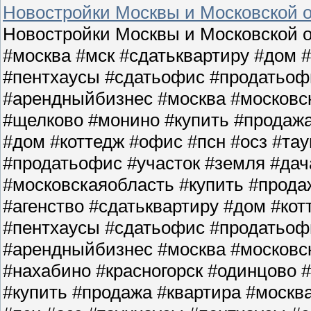
Новостройки Москвы и Московской о
Новостройки Москвы и Московской о
#москва #мск #сдатьквартиру #дом 
#пентхаусы #сдатьофис #продатьофи
#арендныйбизнес #москва #московс
#щелково #монино #купить #продажа
#дом #коттедж #офис #псн #осз #та
#продатьофис #участок #земля #да
#московскаяобласть #купить #прода
#агенство #сдатьквартиру #дом #кот
#пентхаусы #сдатьофис #продатьофи
#арендныйбизнес #москва #московс
#нахабино #красногорск #одинцово 
#купить #продажа #квартира #москв