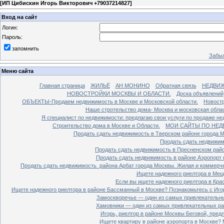
[
ИП Цибискин Игорь Викторович +79037214827
]
Вход на сайт
Логин:
Пароль:
запомнить
Забыл
Меню сайта
Главная страница
ЖИЛЬЁ
АН МОНИНО
Обратная связь
НЕДВИ
НОВОСТРОЙКИ МОСКВЫ И ОБЛАСТИ.
Доска объявлений
ОБЪЕКТЫ-Продаем недвижимость в Москве и Московской области.
Новостр
Наше стротельство дома- Москва и московская облас
Я специалист по недвижимости: предлагаю свои услуги по продаже н
Строительство дома в Москве и Области.
МОИ САЙТЫ ПО НЕД
Продать сдать недвижимость в Тверском районе города 
Продать сдать недвижим
Продать сдать недвижимость в Пресненском райо
Продать сдать недвижимость в районе Аэропорт 
Продать сдать недвижимость района Арбат города Москвы. Жилая и коммерч
Ищете надежного риелтора в Мещ
Если вы ищете надежного риелтора в Кра
Ищете надежного риелтора в районе Бассманный в Москве? Познакомьтесь с Иго
Замоскворечье — один из самых привлекательны
Хамовники — один из самых привлекательных рай
Игорь, риелтор в районе Москвы Беговой, пред
Ищете квартиру в районе аэропорта в Москве? 