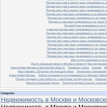
Продаю или сдаю в аренду вашу недвижимость на
Продаю или сдаю в аренду вашу недвижимость на
Продаю или сдаю в аренду вашу недвижимость на
Продаю или сдаю вашу недвижимость на Звенигор
Продаю или сдаю вашу недвижимость на улице Т
Продам и сдам вашу недвижимость на улице Таг
Продам/Сдам недвижимость на Ста
Сдам или продам вашу недвижимость на улице По
Продаю или сдаю вашу недвижимость на улице Бо
Продаю или сдаю в аренду вашу недвижимость на
Продаю или сдаю в аренду вашу недвижимость на
Продаю или сдаю вашу недвижимость на улицах 
Продаю или сдаю вашу недвижимость на улице Ср
Продаю или сдаю вашу недвижимость на улице Ср
Продаю или сдаю вашу недвижимость на проспект
Мои услуги специалиста по н
Ищете идеальное жилье в Москве и области? Мы предлагаем
Новостройки Москвы и Московской области.
Тарифные планы
Галерея
Мо
Дом в Монино. 233 метра для большой семьи.
Ипотечное страхование,
Новостройки Москвы.
Работа специалиста по недвижимости в Москве и Моско
Почему продавцу стоит работать с риелтором: взгляд изнутри.
Решение 
Риелтор в большом городе.
Продукты яндекса скачать и пользо
Categories
Недвижимость в Москве и Московско
Недвижимость в Москве и Московско