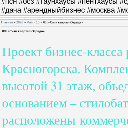
#псн #осз #таунхаусы #пентхаусы #
#дача #арендныйбизнес #москва #мо
Главная
»
2026
»
Май
»
10
» ЖК «Сити квартал Отрада»
ЖК «Сити квартал Отрада»
Проект бизнес-класса 
Красногорска. Комплек
высотой 31 этаж, объ
основанием – стилобат
расположены
коммерч