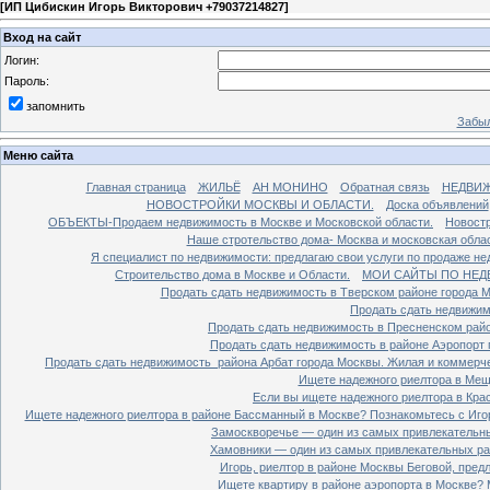
[
ИП Цибискин Игорь Викторович +79037214827
]
Вход на сайт
Логин:
Пароль:
запомнить
Забыл
Меню сайта
Главная страница
ЖИЛЬЁ
АН МОНИНО
Обратная связь
НЕДВИ
НОВОСТРОЙКИ МОСКВЫ И ОБЛАСТИ.
Доска объявлений
ОБЪЕКТЫ-Продаем недвижимость в Москве и Московской области.
Новостр
Наше стротельство дома- Москва и московская облас
Я специалист по недвижимости: предлагаю свои услуги по продаже н
Строительство дома в Москве и Области.
МОИ САЙТЫ ПО НЕД
Продать сдать недвижимость в Тверском районе города 
Продать сдать недвижим
Продать сдать недвижимость в Пресненском райо
Продать сдать недвижимость в районе Аэропорт 
Продать сдать недвижимость района Арбат города Москвы. Жилая и коммерч
Ищете надежного риелтора в Мещ
Если вы ищете надежного риелтора в Кра
Ищете надежного риелтора в районе Бассманный в Москве? Познакомьтесь с Иго
Замоскворечье — один из самых привлекательны
Хамовники — один из самых привлекательных рай
Игорь, риелтор в районе Москвы Беговой, пред
Ищете квартиру в районе аэропорта в Москве? 