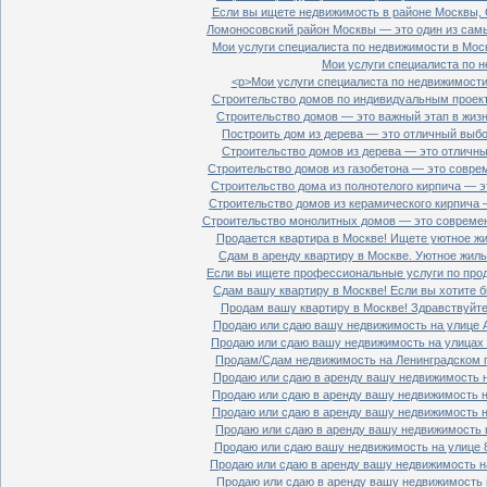
Если вы ищете недвижимость в районе Москвы, С
Ломоносовский район Москвы — это один из самы
Мои услуги специалиста по недвижимости в Моск
Мои услуги специалиста по н
<p>Мои услуги специалиста по недвижимости 
Строительство домов по индивидуальным проект
Строительство домов — это важный этап в жизн
Построить дом из дерева — это отличный выбор
Строительство домов из дерева — это отличный
Строительство домов из газобетона — это совре
Строительство дома из полнотелого кирпича — э
Строительство домов из керамического кирпича 
Строительство монолитных домов — это современ
Продается квартира в Москве! Ищете уютное жи
Сдам в аренду квартиру в Москве. Уютное жиль
Если вы ищете профессиональные услуги по прод
Сдам вашу квартиру в Москве! Если вы хотите б
Продам вашу квартиру в Москве! Здравствуйте!
Продаю или сдаю вашу недвижимость на улице Ал
Продаю или сдаю вашу недвижимость на улицах П
Продам/Сдам недвижимость на Ленинградском пр
Продаю или сдаю в аренду вашу недвижимость на
Продаю или сдаю в аренду вашу недвижимость на
Продаю или сдаю в аренду вашу недвижимость на
Продаю или сдаю в аренду вашу недвижимость н
Продаю или сдаю вашу недвижимость на улице 8
Продаю или сдаю в аренду вашу недвижимость на
Продаю или сдаю в аренду вашу недвижимость н