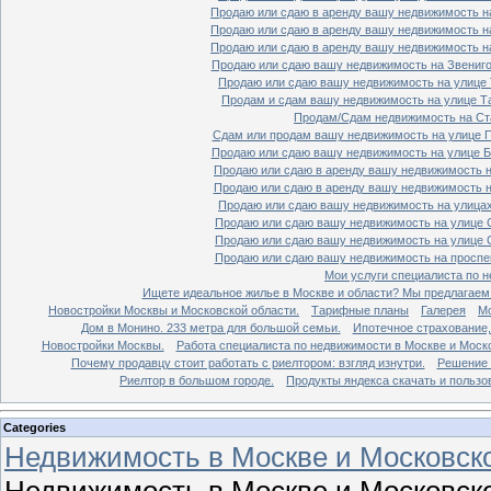
Продаю или сдаю в аренду вашу недвижимость на
Продаю или сдаю в аренду вашу недвижимость на
Продаю или сдаю в аренду вашу недвижимость на
Продаю или сдаю вашу недвижимость на Звенигор
Продаю или сдаю вашу недвижимость на улице Т
Продам и сдам вашу недвижимость на улице Таг
Продам/Сдам недвижимость на Ста
Сдам или продам вашу недвижимость на улице По
Продаю или сдаю вашу недвижимость на улице Бо
Продаю или сдаю в аренду вашу недвижимость на
Продаю или сдаю в аренду вашу недвижимость на
Продаю или сдаю вашу недвижимость на улицах 
Продаю или сдаю вашу недвижимость на улице Ср
Продаю или сдаю вашу недвижимость на улице Ср
Продаю или сдаю вашу недвижимость на проспект
Мои услуги специалиста по н
Ищете идеальное жилье в Москве и области? Мы предлагаем
Новостройки Москвы и Московской области.
Тарифные планы
Галерея
Мо
Дом в Монино. 233 метра для большой семьи.
Ипотечное страхование,
Новостройки Москвы.
Работа специалиста по недвижимости в Москве и Моско
Почему продавцу стоит работать с риелтором: взгляд изнутри.
Решение 
Риелтор в большом городе.
Продукты яндекса скачать и пользо
Categories
Недвижимость в Москве и Московско
Недвижимость в Москве и Московско