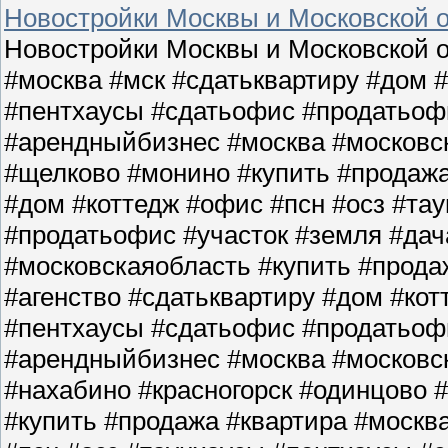
Новостройки Москвы и Московской о
Новостройки Москвы и Московской о
#москва #мск #сдатьквартиру #дом 
#пентхаусы #сдатьофис #продатьофи
#арендныйбизнес #москва #московс
#щелково #монино #купить #продажа
#дом #коттедж #офис #псн #осз #та
#продатьофис #участок #земля #да
#московскаяобласть #купить #прода
#агенство #сдатьквартиру #дом #кот
#пентхаусы #сдатьофис #продатьофи
#арендныйбизнес #москва #московс
#нахабино #красногорск #одинцово 
#купить #продажа #квартира #москв