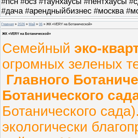
#псн #осз #таунхаусы #пентхаусы #
#дача #арендныйбизнес #москва #мо
Главная
»
2026
»
Май
»
06
» ЖК «VERY на Ботанической»
ЖК «VERY на Ботанической»
Семейный
эко-квар
огромных зеленых т
Главного Ботаниче
Ботанического сад
Ботанического сада)
экологически благоп