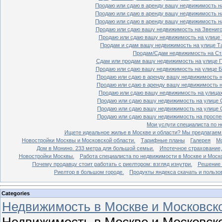
Продаю или сдаю в аренду вашу недвижимость на
Продаю или сдаю в аренду вашу недвижимость на
Продаю или сдаю в аренду вашу недвижимость на
Продаю или сдаю вашу недвижимость на Звенигор
Продаю или сдаю вашу недвижимость на улице Т
Продам и сдам вашу недвижимость на улице Таг
Продам/Сдам недвижимость на Ста
Сдам или продам вашу недвижимость на улице По
Продаю или сдаю вашу недвижимость на улице Бо
Продаю или сдаю в аренду вашу недвижимость на
Продаю или сдаю в аренду вашу недвижимость на
Продаю или сдаю вашу недвижимость на улицах 
Продаю или сдаю вашу недвижимость на улице Ср
Продаю или сдаю вашу недвижимость на улице Ср
Продаю или сдаю вашу недвижимость на проспект
Мои услуги специалиста по н
Ищете идеальное жилье в Москве и области? Мы предлагаем
Новостройки Москвы и Московской области.
Тарифные планы
Галерея
Мо
Дом в Монино. 233 метра для большой семьи.
Ипотечное страхование,
Новостройки Москвы.
Работа специалиста по недвижимости в Москве и Моско
Почему продавцу стоит работать с риелтором: взгляд изнутри.
Решение 
Риелтор в большом городе.
Продукты яндекса скачать и пользо
Categories
Недвижимость в Москве и Московско
Недвижимость в Москве и Московско