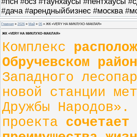
#псн #осз #таунхаусы #пентхаусы #
#дача #арендныйбизнес #москва #мо
Главная
»
2026
»
Май
»
05
» ЖК «VERY НА МИКЛУХО-МАКЛАЯ»
ЖК «VERY НА МИКЛУХО-МАКЛАЯ»
Комплекс
располо
Обручевском райо
Западного лесопа
новой станции ме
Дружбы Народов».
проекта
сочетает