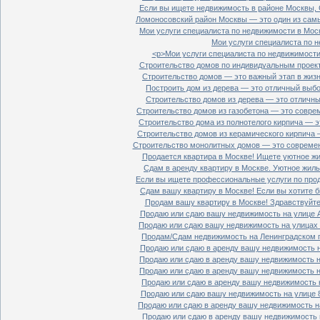
Если вы ищете недвижимость в районе Москвы, С
Ломоносовский район Москвы — это один из самы
Мои услуги специалиста по недвижимости в Моск
Мои услуги специалиста по н
<p>Мои услуги специалиста по недвижимости 
Строительство домов по индивидуальным проект
Строительство домов — это важный этап в жизн
Построить дом из дерева — это отличный выбор
Строительство домов из дерева — это отличный
Строительство домов из газобетона — это совре
Строительство дома из полнотелого кирпича — э
Строительство домов из керамического кирпича 
Строительство монолитных домов — это современ
Продается квартира в Москве! Ищете уютное жи
Сдам в аренду квартиру в Москве. Уютное жиль
Если вы ищете профессиональные услуги по прод
Сдам вашу квартиру в Москве! Если вы хотите б
Продам вашу квартиру в Москве! Здравствуйте!
Продаю или сдаю вашу недвижимость на улице Ал
Продаю или сдаю вашу недвижимость на улицах П
Продам/Сдам недвижимость на Ленинградском пр
Продаю или сдаю в аренду вашу недвижимость на
Продаю или сдаю в аренду вашу недвижимость на
Продаю или сдаю в аренду вашу недвижимость на
Продаю или сдаю в аренду вашу недвижимость н
Продаю или сдаю вашу недвижимость на улице 8
Продаю или сдаю в аренду вашу недвижимость на
Продаю или сдаю в аренду вашу недвижимость н