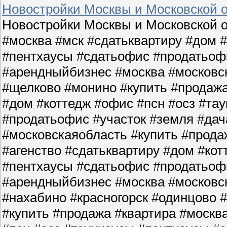
Новостройки Москвы и Московской о
Новостройки Москвы и Московской о
#москва #мск #сдатьквартиру #дом 
#пентхаусы #сдатьофис #продатьофи
#арендныйбизнес #москва #московс
#щелково #монино #купить #продажа
#дом #коттедж #офис #псн #осз #та
#продатьофис #участок #земля #да
#московскаяобласть #купить #прода
#агенство #сдатьквартиру #дом #кот
#пентхаусы #сдатьофис #продатьофи
#арендныйбизнес #москва #московс
#нахабино #красногорск #одинцово 
#купить #продажа #квартира #москв