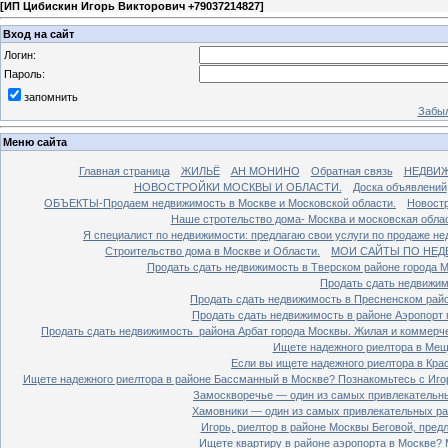
[
ИП Цибискин Игорь Викторович +79037214827
]
Вход на сайт
Логин:
Пароль:
запомнить
Забыл
Меню сайта
Главная страница
ЖИЛЬЁ
АН МОНИНО
Обратная связь
НЕДВИ
НОВОСТРОЙКИ МОСКВЫ И ОБЛАСТИ.
Доска объявлений
ОБЪЕКТЫ-Продаем недвижимость в Москве и Московской области.
Новостр
Наше стротельство дома- Москва и московская облас
Я специалист по недвижимости: предлагаю свои услуги по продаже н
Строительство дома в Москве и Области.
МОИ САЙТЫ ПО НЕД
Продать сдать недвижимость в Тверском районе города 
Продать сдать недвижим
Продать сдать недвижимость в Пресненском райо
Продать сдать недвижимость в районе Аэропорт 
Продать сдать недвижимость района Арбат города Москвы. Жилая и коммерч
Ищете надежного риелтора в Мещ
Если вы ищете надежного риелтора в Кра
Ищете надежного риелтора в районе Бассманный в Москве? Познакомьтесь с Иго
Замоскворечье — один из самых привлекательны
Хамовники — один из самых привлекательных рай
Игорь, риелтор в районе Москвы Беговой, пред
Ищете квартиру в районе аэропорта в Москве? 