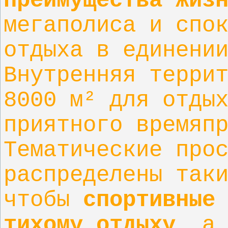
преимущества жиз
мегаполиса и спо
отдыха в единени
Внутренняя терри
8000 м² для отды
приятного времяп
Тематические про
распределены так
чтобы
спортивные
тихому отдыху
, а