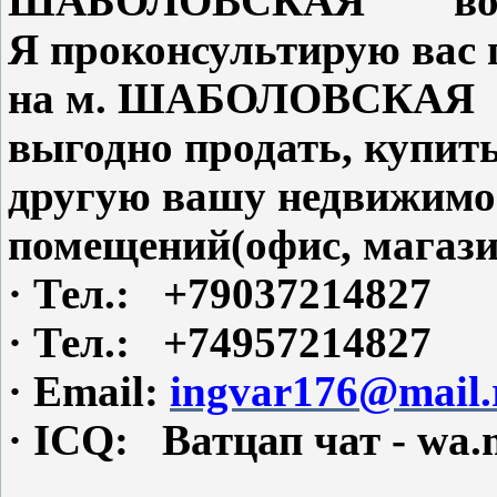
ШАБОЛОВСКАЯ во вто
Я проконсультирую вас
на м. ШАБОЛОВСКАЯ и
выгодно продать, купит
другую вашу недвижимо
помещений(офис, магази
·
Тел.: +79037214827
·
Тел.: +74957214827
·
Email:
ingvar176@mail.
·
ICQ: Ватцап чат - wa.