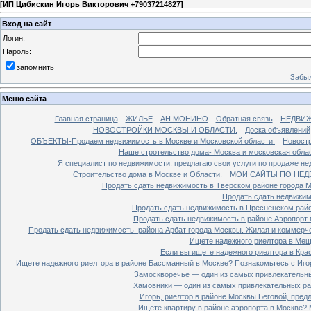
[
ИП Цибискин Игорь Викторович +79037214827
]
Вход на сайт
Логин:
Пароль:
запомнить
Забыл
Меню сайта
Главная страница
ЖИЛЬЁ
АН МОНИНО
Обратная связь
НЕДВИ
НОВОСТРОЙКИ МОСКВЫ И ОБЛАСТИ.
Доска объявлений
ОБЪЕКТЫ-Продаем недвижимость в Москве и Московской области.
Новостр
Наше стротельство дома- Москва и московская облас
Я специалист по недвижимости: предлагаю свои услуги по продаже н
Строительство дома в Москве и Области.
МОИ САЙТЫ ПО НЕД
Продать сдать недвижимость в Тверском районе города 
Продать сдать недвижим
Продать сдать недвижимость в Пресненском райо
Продать сдать недвижимость в районе Аэропорт 
Продать сдать недвижимость района Арбат города Москвы. Жилая и коммерч
Ищете надежного риелтора в Мещ
Если вы ищете надежного риелтора в Кра
Ищете надежного риелтора в районе Бассманный в Москве? Познакомьтесь с Иго
Замоскворечье — один из самых привлекательны
Хамовники — один из самых привлекательных рай
Игорь, риелтор в районе Москвы Беговой, пред
Ищете квартиру в районе аэропорта в Москве? 