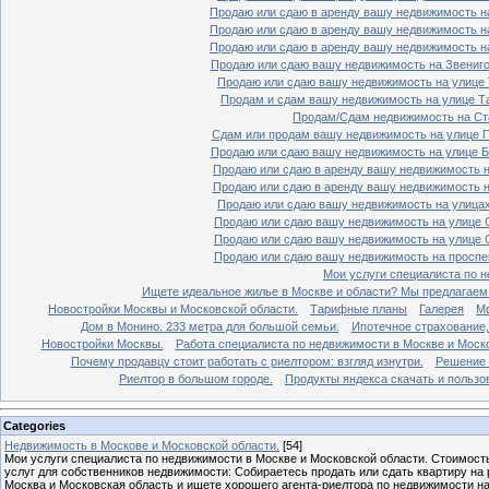
Продаю или сдаю в аренду вашу недвижимость на
Продаю или сдаю в аренду вашу недвижимость на
Продаю или сдаю в аренду вашу недвижимость на
Продаю или сдаю вашу недвижимость на Звенигор
Продаю или сдаю вашу недвижимость на улице Т
Продам и сдам вашу недвижимость на улице Таг
Продам/Сдам недвижимость на Ста
Сдам или продам вашу недвижимость на улице По
Продаю или сдаю вашу недвижимость на улице Бо
Продаю или сдаю в аренду вашу недвижимость на
Продаю или сдаю в аренду вашу недвижимость на
Продаю или сдаю вашу недвижимость на улицах 
Продаю или сдаю вашу недвижимость на улице Ср
Продаю или сдаю вашу недвижимость на улице Ср
Продаю или сдаю вашу недвижимость на проспект
Мои услуги специалиста по н
Ищете идеальное жилье в Москве и области? Мы предлагаем
Новостройки Москвы и Московской области.
Тарифные планы
Галерея
Мо
Дом в Монино. 233 метра для большой семьи.
Ипотечное страхование,
Новостройки Москвы.
Работа специалиста по недвижимости в Москве и Моско
Почему продавцу стоит работать с риелтором: взгляд изнутри.
Решение 
Риелтор в большом городе.
Продукты яндекса скачать и пользо
Categories
Недвижимость в Москове и Московской области.
[54]
Мои услуги специалиста по недвижимости в Москве и Московской области. Стоимост
услуг для собственников недвижимости: Собираетесь продать или сдать квартиру на
Москва и Московская область и ищете хорошего агента-риелтора по недвижимости н