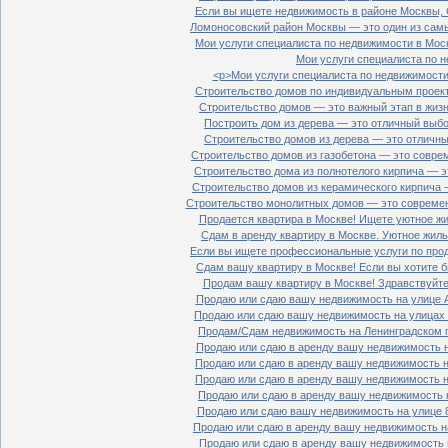
Если вы ищете недвижимость в районе Москвы, С
Ломоносовский район Москвы — это один из самы
Мои услуги специалиста по недвижимости в Моск
Мои услуги специалиста по н
<p>Мои услуги специалиста по недвижимости 
Строительство домов по индивидуальным проект
Строительство домов — это важный этап в жизн
Построить дом из дерева — это отличный выбор
Строительство домов из дерева — это отличный
Строительство домов из газобетона — это совре
Строительство дома из полнотелого кирпича — э
Строительство домов из керамического кирпича 
Строительство монолитных домов — это современ
Продается квартира в Москве! Ищете уютное жи
Сдам в аренду квартиру в Москве. Уютное жиль
Если вы ищете профессиональные услуги по прод
Сдам вашу квартиру в Москве! Если вы хотите б
Продам вашу квартиру в Москве! Здравствуйте!
Продаю или сдаю вашу недвижимость на улице Ал
Продаю или сдаю вашу недвижимость на улицах П
Продам/Сдам недвижимость на Ленинградском пр
Продаю или сдаю в аренду вашу недвижимость на
Продаю или сдаю в аренду вашу недвижимость на
Продаю или сдаю в аренду вашу недвижимость на
Продаю или сдаю в аренду вашу недвижимость н
Продаю или сдаю вашу недвижимость на улице 8
Продаю или сдаю в аренду вашу недвижимость на
Продаю или сдаю в аренду вашу недвижимость н