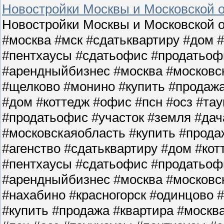
Новостройки Москвы и Московской о
Новостройки Москвы и Московской о
#москва #мск #сдатьквартиру #дом 
#пентхаусы #сдатьофис #продатьофи
#арендныйбизнес #москва #московс
#щелково #монино #купить #продажа
#дом #коттедж #офис #псн #осз #та
#продатьофис #участок #земля #да
#московскаяобласть #купить #прода
#агенство #сдатьквартиру #дом #кот
#пентхаусы #сдатьофис #продатьофи
#арендныйбизнес #москва #московс
#нахабино #красногорск #одинцово 
#купить #продажа #квартира #москв