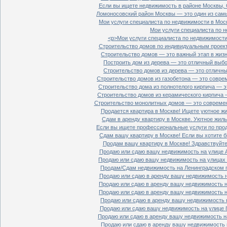
Если вы ищете недвижимость в районе Москвы, С
Ломоносовский район Москвы — это один из самы
Мои услуги специалиста по недвижимости в Моск
Мои услуги специалиста по н
<p>Мои услуги специалиста по недвижимости 
Строительство домов по индивидуальным проект
Строительство домов — это важный этап в жизн
Построить дом из дерева — это отличный выбор
Строительство домов из дерева — это отличный
Строительство домов из газобетона — это совре
Строительство дома из полнотелого кирпича — э
Строительство домов из керамического кирпича 
Строительство монолитных домов — это современ
Продается квартира в Москве! Ищете уютное жи
Сдам в аренду квартиру в Москве. Уютное жиль
Если вы ищете профессиональные услуги по прод
Сдам вашу квартиру в Москве! Если вы хотите б
Продам вашу квартиру в Москве! Здравствуйте!
Продаю или сдаю вашу недвижимость на улице Ал
Продаю или сдаю вашу недвижимость на улицах П
Продам/Сдам недвижимость на Ленинградском пр
Продаю или сдаю в аренду вашу недвижимость на
Продаю или сдаю в аренду вашу недвижимость на
Продаю или сдаю в аренду вашу недвижимость на
Продаю или сдаю в аренду вашу недвижимость н
Продаю или сдаю вашу недвижимость на улице 8
Продаю или сдаю в аренду вашу недвижимость на
Продаю или сдаю в аренду вашу недвижимость н