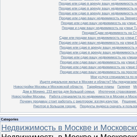
Продаю или сдаю в аренду вашу недвижимость на
Продаю или сдаю в аренду вашу недвижимость на
Продаю или сдаю в аренду вашу недвижимость на
Продаю или сдаю вашу недвижимость на Звенигор
Продаю или сдаю вашу недвижимость на улице Т
Продам и сдам вашу недвижимость на улице Таг
Продам/Сдам недвижимость на Ста
Сдам или продам вашу недвижимость на улице По
Продаю или сдаю вашу недвижимость на улице Бо
Продаю или сдаю в аренду вашу недвижимость на
Продаю или сдаю в аренду вашу недвижимость на
Продаю или сдаю вашу недвижимость на улицах 
Продаю или сдаю вашу недвижимость на улице Ср
Продаю или сдаю вашу недвижимость на улице Ср
Продаю или сдаю вашу недвижимость на проспект
Мои услуги специалиста по н
Ищете идеальное жилье в Москве и области? Мы предлагаем
Новостройки Москвы и Московской области.
Тарифные планы
Галерея
Мо
Дом в Монино. 233 метра для большой семьи.
Ипотечное страхование,
Новостройки Москвы.
Работа специалиста по недвижимости в Москве и Моско
Почему продавцу стоит работать с риелтором: взгляд изнутри.
Решение 
Риелтор в большом городе.
Продукты яндекса скачать и пользо
Categories
Недвижимость в Москве и Московско
Недвижимость в Москве и Московско