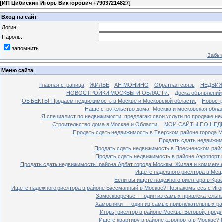
[
ИП Цибискин Игорь Викторович +79037214827
]
Вход на сайт
Логин:
Пароль:
запомнить
Забыл
Меню сайта
Главная страница
ЖИЛЬЁ
АН МОНИНО
Обратная связь
НЕДВИ
НОВОСТРОЙКИ МОСКВЫ И ОБЛАСТИ.
Доска объявлений
ОБЪЕКТЫ-Продаем недвижимость в Москве и Московской области.
Новостр
Наше стротельство дома- Москва и московская облас
Я специалист по недвижимости: предлагаю свои услуги по продаже н
Строительство дома в Москве и Области.
МОИ САЙТЫ ПО НЕД
Продать сдать недвижимость в Тверском районе города 
Продать сдать недвижим
Продать сдать недвижимость в Пресненском райо
Продать сдать недвижимость в районе Аэропорт 
Продать сдать недвижимость района Арбат города Москвы. Жилая и коммерч
Ищете надежного риелтора в Мещ
Если вы ищете надежного риелтора в Кра
Ищете надежного риелтора в районе Бассманный в Москве? Познакомьтесь с Иго
Замоскворечье — один из самых привлекательны
Хамовники — один из самых привлекательных рай
Игорь, риелтор в районе Москвы Беговой, пред
Ищете квартиру в районе аэропорта в Москве? 