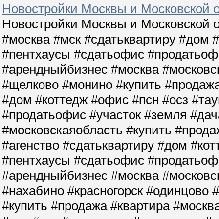
Новостройки Москвы и Московской о
Новостройки Москвы и Московской о
#москва #мск #сдатьквартиру #дом 
#пентхаусы #сдатьофис #продатьофи
#арендныйбизнес #москва #московс
#щелково #монино #купить #продажа
#дом #коттедж #офис #псн #осз #та
#продатьофис #участок #земля #да
#московскаяобласть #купить #прода
#агенство #сдатьквартиру #дом #кот
#пентхаусы #сдатьофис #продатьофи
#арендныйбизнес #москва #московс
#нахабино #красногорск #одинцово 
#купить #продажа #квартира #москв