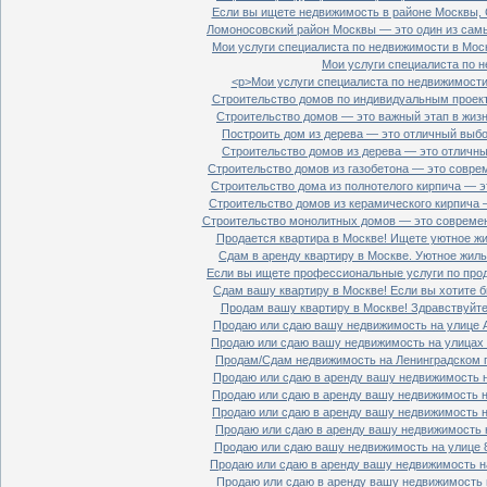
Если вы ищете недвижимость в районе Москвы, С
Ломоносовский район Москвы — это один из самы
Мои услуги специалиста по недвижимости в Моск
Мои услуги специалиста по н
<p>Мои услуги специалиста по недвижимости 
Строительство домов по индивидуальным проект
Строительство домов — это важный этап в жизн
Построить дом из дерева — это отличный выбор
Строительство домов из дерева — это отличный
Строительство домов из газобетона — это совре
Строительство дома из полнотелого кирпича — э
Строительство домов из керамического кирпича 
Строительство монолитных домов — это современ
Продается квартира в Москве! Ищете уютное жи
Сдам в аренду квартиру в Москве. Уютное жиль
Если вы ищете профессиональные услуги по прод
Сдам вашу квартиру в Москве! Если вы хотите б
Продам вашу квартиру в Москве! Здравствуйте!
Продаю или сдаю вашу недвижимость на улице Ал
Продаю или сдаю вашу недвижимость на улицах П
Продам/Сдам недвижимость на Ленинградском пр
Продаю или сдаю в аренду вашу недвижимость на
Продаю или сдаю в аренду вашу недвижимость на
Продаю или сдаю в аренду вашу недвижимость на
Продаю или сдаю в аренду вашу недвижимость н
Продаю или сдаю вашу недвижимость на улице 8
Продаю или сдаю в аренду вашу недвижимость на
Продаю или сдаю в аренду вашу недвижимость н