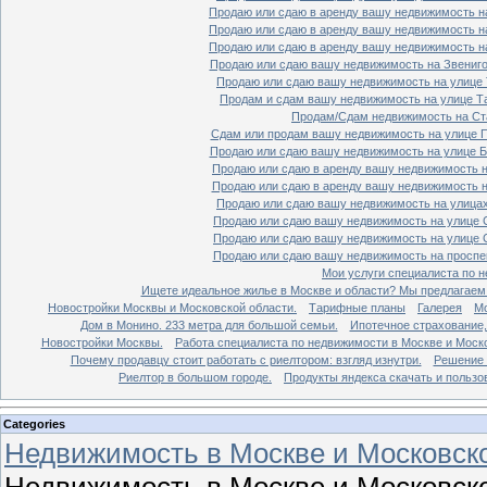
Продаю или сдаю в аренду вашу недвижимость на
Продаю или сдаю в аренду вашу недвижимость на
Продаю или сдаю в аренду вашу недвижимость на
Продаю или сдаю вашу недвижимость на Звенигор
Продаю или сдаю вашу недвижимость на улице Т
Продам и сдам вашу недвижимость на улице Таг
Продам/Сдам недвижимость на Ста
Сдам или продам вашу недвижимость на улице По
Продаю или сдаю вашу недвижимость на улице Бо
Продаю или сдаю в аренду вашу недвижимость на
Продаю или сдаю в аренду вашу недвижимость на
Продаю или сдаю вашу недвижимость на улицах 
Продаю или сдаю вашу недвижимость на улице Ср
Продаю или сдаю вашу недвижимость на улице Ср
Продаю или сдаю вашу недвижимость на проспект
Мои услуги специалиста по н
Ищете идеальное жилье в Москве и области? Мы предлагаем
Новостройки Москвы и Московской области.
Тарифные планы
Галерея
Мо
Дом в Монино. 233 метра для большой семьи.
Ипотечное страхование,
Новостройки Москвы.
Работа специалиста по недвижимости в Москве и Моско
Почему продавцу стоит работать с риелтором: взгляд изнутри.
Решение 
Риелтор в большом городе.
Продукты яндекса скачать и пользо
Categories
Недвижимость в Москве и Московско
Недвижимость в Москве и Московско