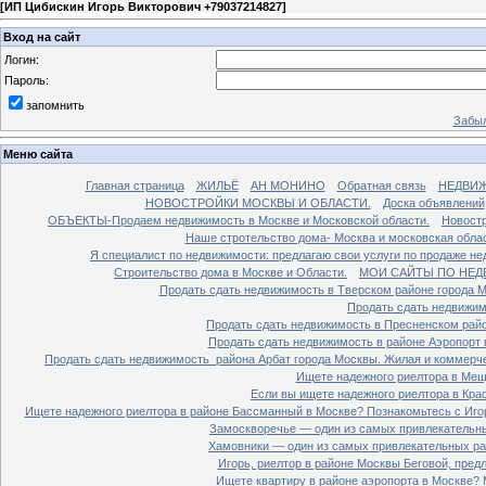
[
ИП Цибискин Игорь Викторович +79037214827
]
Вход на сайт
Логин:
Пароль:
запомнить
Забыл
Меню сайта
Главная страница
ЖИЛЬЁ
АН МОНИНО
Обратная связь
НЕДВИ
НОВОСТРОЙКИ МОСКВЫ И ОБЛАСТИ.
Доска объявлений
ОБЪЕКТЫ-Продаем недвижимость в Москве и Московской области.
Новостр
Наше стротельство дома- Москва и московская облас
Я специалист по недвижимости: предлагаю свои услуги по продаже н
Строительство дома в Москве и Области.
МОИ САЙТЫ ПО НЕД
Продать сдать недвижимость в Тверском районе города 
Продать сдать недвижим
Продать сдать недвижимость в Пресненском райо
Продать сдать недвижимость в районе Аэропорт 
Продать сдать недвижимость района Арбат города Москвы. Жилая и коммерч
Ищете надежного риелтора в Мещ
Если вы ищете надежного риелтора в Кра
Ищете надежного риелтора в районе Бассманный в Москве? Познакомьтесь с Иго
Замоскворечье — один из самых привлекательны
Хамовники — один из самых привлекательных рай
Игорь, риелтор в районе Москвы Беговой, пред
Ищете квартиру в районе аэропорта в Москве? 