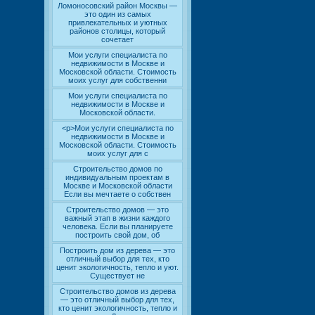
Ломоносовский район Москвы —
это один из самых
привлекательных и уютных
районов столицы, который
сочетает
Мои услуги специалиста по
недвижимости в Москве и
Московской области. Стоимость
моих услуг для собственни
Мои услуги специалиста по
недвижимости в Москве и
Московской области.
<p>Мои услуги специалиста по
недвижимости в Москве и
Московской области. Стоимость
моих услуг для с
Строительство домов по
индивидуальным проектам в
Москве и Московской области
Если вы мечтаете о собствен
Строительство домов — это
важный этап в жизни каждого
человека. Если вы планируете
построить свой дом, об
Построить дом из дерева — это
отличный выбор для тех, кто
ценит экологичность, тепло и уют.
Существует не
Строительство домов из дерева
— это отличный выбор для тех,
кто ценит экологичность, тепло и