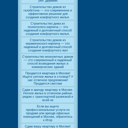
уют. Деревян
Строительство домов из
газобетона — это современное и
эффективное решение для
создания комфортного жилья.
Строительство дома из
полнотелого кирпича — это
надежный и долговечный способ
создания комфортного жилья.
Строительство домов из
керамического кирпича — это
надежный и долговечный способ
создания комфортного жил
Строительство монолитных домов
— это современный и надежный
способ возведения жилых и
коммерческих зданий
Продается квартира в Москве!
Ищете уютное жилье в столице? У
нас отличное предложение!
Продается светлая
Сдам в аренду квартиру в Москве.
Уютное жилье в отличном районе,
рядом с транспортной развязкой и
всей не
Если вы ищете
профессиональные услуги по
продаже или аренде офисных
помещений в Москве, обратитесь
к Игор
Сдам вашу квартиру в Москве!