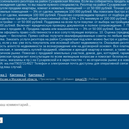
ионального риэлтора на район Сухаревская Москва. Если вы собираетесь продать или
вождения сделки, то вы нашли нужного специалиста. Риэлтор на район Сухаревская – 
упли-продажи квартиры, комнат и нежилых помещений — от 50 000 рублей. Точная су
ежилые помещения — 3% от сделки, минимум 100 000 рублей. Мы помогаем быстро и п
 от сделки, минимум 100 000 рублей. Пошагово сопровождаем процесс от подбора до 
здельных сделках общий комиссионный сбор 2,5% + 1% минимум от 200 000 рублей. Эт
остройке — от 50 000 рублей. Поддержка на всем пути покупки: от выбора застройщик
00 рублей. Включает юридическую проверку документов и полное сопровождение. 7. П
нием к продаже. 8. Продажа гаража или машиноместа — 3% от 50 000 рублей. Быстрое
ем оформить право собственности и все сопутствующие вопросы. 10. Оценка (предва
ьтации — бесплатно. Прямо сейчас получите квалифицированные советы по любым ж
ва. Заказать услуги риэлтора на район Сухаревская под ключ можно быстро и удобно
, если у вас уже есть покупатель или искомый объект недвижимости. Оказываю риэлт
сть агентств недвижимости за вознаграждение или на договорной основе». Все платн
евская, я занимаюсь куплей-продажей, обменом и арендой квартир и комнат, а такж
оричном рынке. Помогаю с продажей земельных участков, домов, дач, коттеджей, гар
ревская предлагает консультации по всем жилищным вопросам и помогает безопасно и 
сы, магазины и пр.) на Сухаревской и в окрестностях — во вторичном рынке и в ново
WA: wa.me/79037214827 Телефон и электронная почта доступны для оперативной связи 
од ваш случай.
нка 1
·
Картинка 2
·
Картинка 3
Москве и Московской области.
|
Просмотров
:
760
|
Добавил
:
ingvar176
|
Рейтинг
:
0.0
/
0
ь