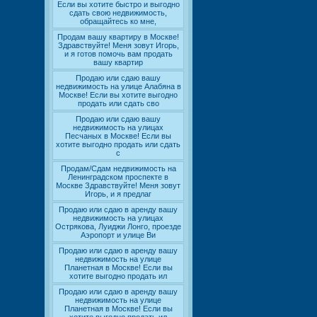
Если вы хотите быстро и выгодно
сдать свою недвижимость,
обращайтесь ко мне,
Продам вашу квартиру в Москве!
Здравствуйте! Меня зовут Игорь,
и я готов помочь вам продать
вашу квартир
Продаю или сдаю вашу
недвижимость на улице Алабяна в
Москве! Если вы хотите выгодно
продать или сдать сво
Продаю или сдаю вашу
недвижимость на улицах
Песчаных в Москве! Если вы
хотите выгодно продать или сдать
с
Продам/Сдам недвижимость на
Ленинградском проспекте в
Москве Здравствуйте! Меня зовут
Игорь, и я предлаг
Продаю или сдаю в аренду вашу
недвижимость на улицах
Острякова, Луиджи Лонго, проезде
Аэропорт и улице Ви
Продаю или сдаю в аренду вашу
недвижимость на улице
Планетная в Москве! Если вы
хотите выгодно продать ил
Продаю или сдаю в аренду вашу
недвижимость на улице
Планетная в Москве! Если вы