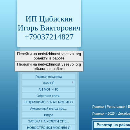
ИП Цибискин
Игорь Викторович
+79037214827
Перейти на nedvizhimost.vsesvoi.org
объекты в работе
Перейти на nedvizhimost.vsesvoi.org
объекты в работе
Главная страница
ЖИЛЬЁ
АН МОНИНО
Обратная связь
НЕДВИЖИМОСТЬ АН МОНИНО
Главная
|
Регистрация
|
В
Аукционный метод про...
Главная
»
2025
»
Декабр
Видео
ЗАЯВКА НА УСЛУГИ СПЕ...
Риэлтор на район
НОВОСТРОЙКИ МОСКВЫ И