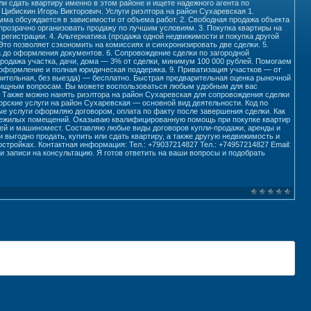
 сдать квартиру именно в этом районе и ищете надежного агента по
Цибискин Игорь Викторович. Услуги риэлтора на район Сухаревская 1.
мма обсуждается в зависимости от объема работ. 2. Свободная продажа объекта
розрачно организовать продажу по лучшим условиям. 3. Покупка квартиры на
регистрации. 4. Альтернатива (продажа одной недвижимости и покупка другой
о позволяет сэкономить на комиссиях и синхронизировать две сделки. 5.
а до оформления документов. 6. Сопровождение сделки по загородной
родажа участка, дачи, дома — 3% от сделки, минимум 100 000 рублей. Помогаем
 оформление и полная юридическая поддержка. 9. Приватизация участков — от
рительная, без выезда) — бесплатно. Быстрая предварительная оценка рыночной
илищным вопросам. Вы можете воспользоваться любым удобным для вас
. Также можно нанять риэлтора на район Сухаревская для сопровождения сделки
орские услуги на район Сухаревская — основной вид деятельности. Код по
ые услуги оформляю договором, оплата по факту после завершения сделки. Как
е нежилых помещений. Оказываю квалифицированную помощь при покупке квартир
ажей и машиномест. Составляю любые виды договоров купли-продажи, аренды и
выгодно продать, купить или сдать квартиру, а также другую недвижимость и
стройках. Контактная информация: Тел.: +79037214827 Тел.: +74957214827 Email:
и записи на консультацию. Я готов ответить на ваши вопросы и подобрать