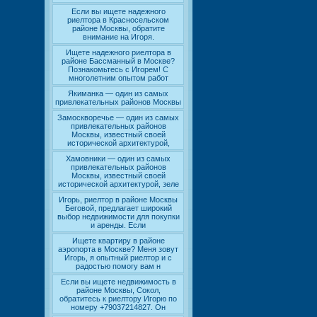
Если вы ищете надежного
риелтора в Красносельском
районе Москвы, обратите
внимание на Игоря.
Ищете надежного риелтора в
районе Бассманный в Москве?
Познакомьтесь с Игорем! С
многолетним опытом работ
Якиманка — один из самых
привлекательных районов Москвы
Замоскворечье — один из самых
привлекательных районов
Москвы, известный своей
исторической архитектурой,
Хамовники — один из самых
привлекательных районов
Москвы, известный своей
исторической архитектурой, зеле
Игорь, риелтор в районе Москвы
Беговой, предлагает широкий
выбор недвижимости для покупки
и аренды. Если
Ищете квартиру в районе
аэропорта в Москве? Меня зовут
Игорь, я опытный риелтор и с
радостью помогу вам н
Если вы ищете недвижимость в
районе Москвы, Сокол,
обратитесь к риелтору Игорю по
номеру +79037214827. Он