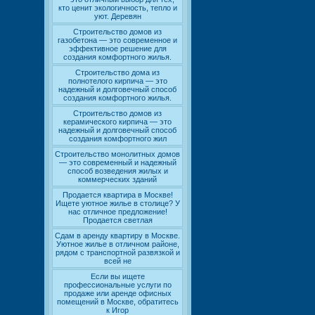
кто ценит экологичность, тепло и
уют. Деревян
Строительство домов из
газобетона — это современное и
эффективное решение для
создания комфортного жилья.
Строительство дома из
полнотелого кирпича — это
надежный и долговечный способ
создания комфортного жилья.
Строительство домов из
керамического кирпича — это
надежный и долговечный способ
создания комфортного жил
Строительство монолитных домов
— это современный и надежный
способ возведения жилых и
коммерческих зданий
Продается квартира в Москве!
Ищете уютное жилье в столице? У
нас отличное предложение!
Продается светлая
Сдам в аренду квартиру в Москве.
Уютное жилье в отличном районе,
рядом с транспортной развязкой и
всей не
Если вы ищете
профессиональные услуги по
продаже или аренде офисных
помещений в Москве, обратитесь
к Игор