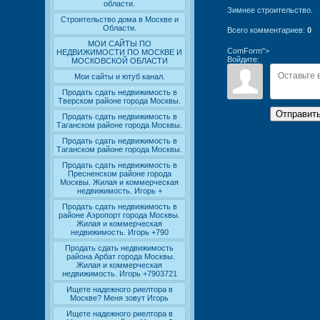
области.
Зимнее строительство.
Строительство дома в Москве и
Области.
Всего комментариев
:
0
МОИ САЙТЫ ПО
ComForm">
НЕДВИЖИМОСТИ ПО МОСКВЕ И
Войдите:
МОСКОВСКОЙ ОБЛАСТИ
Мои сайты и ютуб канал.
Продать сдать недвижимость в
Тверском районе города Москвы.
Отправит
Продать сдать недвижимость в
Таганском районе города Москвы.
Продать сдать недвижимость в
Таганском районе города Москвы.
Продать сдать недвижимость в
Пресненском районе города
Москвы. Жилая и коммерческая
недвижимость. Игорь +
Продать сдать недвижимость в
районе Аэропорт города Москвы.
Жилая и коммерческая
недвижимость. Игорь +790
Продать сдать недвижимость
района Арбат города Москвы.
Жилая и коммерческая
недвижимость. Игорь +7903721
Ищете надежного риелтора в
Москве? Меня зовут Игорь
Ищете надежного риелтора в