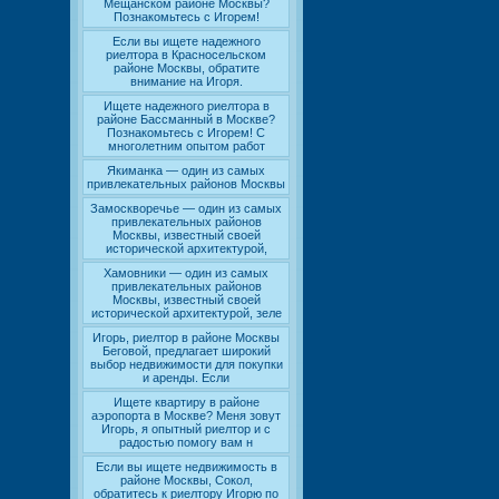
Мещанском районе Москвы?
Познакомьтесь с Игорем!
Если вы ищете надежного
риелтора в Красносельском
районе Москвы, обратите
внимание на Игоря.
Ищете надежного риелтора в
районе Бассманный в Москве?
Познакомьтесь с Игорем! С
многолетним опытом работ
Якиманка — один из самых
привлекательных районов Москвы
Замоскворечье — один из самых
привлекательных районов
Москвы, известный своей
исторической архитектурой,
Хамовники — один из самых
привлекательных районов
Москвы, известный своей
исторической архитектурой, зеле
Игорь, риелтор в районе Москвы
Беговой, предлагает широкий
выбор недвижимости для покупки
и аренды. Если
Ищете квартиру в районе
аэропорта в Москве? Меня зовут
Игорь, я опытный риелтор и с
радостью помогу вам н
Если вы ищете недвижимость в
районе Москвы, Сокол,
обратитесь к риелтору Игорю по