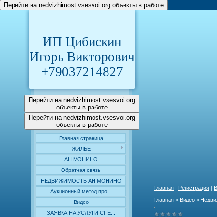
Перейти на nedvizhimost.vsesvoi.org объекты в работе
ИП Цибискин
Игорь Викторович
+79037214827
Перейти на nedvizhimost.vsesvoi.org
объекты в работе
Перейти на nedvizhimost.vsesvoi.org
объекты в работе
Главная страница
ЖИЛЬЁ
АН МОНИНО
Обратная связь
НЕДВИЖИМОСТЬ АН МОНИНО
Главная
|
Регистрация
|
В
Аукционный метод про...
Главная
»
Видео
»
Недви
Видео
ЗАЯВКА НА УСЛУГИ СПЕ...