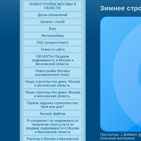
НОВОСТРОЙКИ МОСКВЫ И
Зимнее стро
ОБЛАСТИ.
Доска объявлений
Каталог статей
Блог
Фотоальбомы
FAQ (вопрос/ответ)
Новости сайта
ОБЪЕКТЫ-Продаем
недвижимость в Москве и
Московской области.
Новостройки Москвы
альтернатиный поиск.
Наше стротельство дома- Москва
и московская область.
Наше стротельство дома- Москва
и московская область.
Первая задумка строительства-
баня или дом?
Каталог файлов
Я специалист по недвижимости:
предлагаю свои услуги по
продаже недвижимости в Москве
и Московской области
Просмотры
: 1
Добавил
:
i
Описание материала
:
Риелтор в Москве и Московской