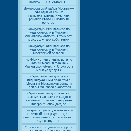
номеру +79037214827. Он
Ломоносовский район Москвы —
это один из самых
привлекательных и уютных
районов столицы, который
сочетает
Мои услуги специалиста по
недвижимости в Москве и
Московской области. Стоимость
моих услуг для собственни
Мои услуги специалиста по
недвижимости в Москве и
Московской области.
<p>Мои услуги специалиста по
недвижимости в Москве и
Московской области. Стоимость
моих услуг для с
Строительство домов по
индивидуальным проектам в
Москве и Московской области
Если вы мечтаете о собствен
Строительство домов — это
важный этап в жизни каждого
человека. Если вы планируете
построить свой дом, об
Построить дом из дерева — это
отличный выбор для тех, кто
ценит экологичность, тепло и уют.
Существует не
Строительство домов из дерева
— это отличный выбор для тех,