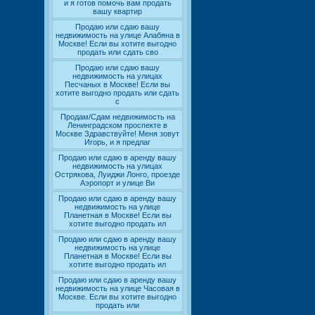
и я готов помочь вам продать
вашу квартир
Продаю или сдаю вашу
недвижимость на улице Алабяна в
Москве! Если вы хотите выгодно
продать или сдать сво
Продаю или сдаю вашу
недвижимость на улицах
Песчаных в Москве! Если вы
хотите выгодно продать или сдать
с
Продам/Сдам недвижимость на
Ленинградском проспекте в
Москве Здравствуйте! Меня зовут
Игорь, и я предлаг
Продаю или сдаю в аренду вашу
недвижимость на улицах
Острякова, Луиджи Лонго, проезде
Аэропорт и улице Ви
Продаю или сдаю в аренду вашу
недвижимость на улице
Планетная в Москве! Если вы
хотите выгодно продать ил
Продаю или сдаю в аренду вашу
недвижимость на улице
Планетная в Москве! Если вы
хотите выгодно продать ил
Продаю или сдаю в аренду вашу
недвижимость на улице Часовая в
Москве. Если вы хотите выгодно
продать или