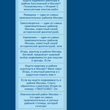
Ищете надежного риелтора в
районе Бассманный в Москве?
Познакомьтесь с Игорем! С
многолетним опытом работ
Якиманка — один из самых
привлекательных районов Москвы
Замоскворечье — один из самых
привлекательных районов
Москвы, известный своей
исторической архитектурой,
Хамовники — один из самых
привлекательных районов
Москвы, известный своей
исторической архитектурой, зеле
Игорь, риелтор в районе Москвы
Беговой, предлагает широкий
выбор недвижимости для покупки
и аренды. Если
Ищете квартиру в районе
аэропорта в Москве? Меня зовут
Игорь, я опытный риелтор и с
радостью помогу вам н
Если вы ищете недвижимость в
районе Москвы, Сокол,
обратитесь к риелтору Игорю по
номеру +79037214827. Он
Ломоносовский район Москвы —
это один из самых
привлекательных и уютных
районов столицы, который
сочетает