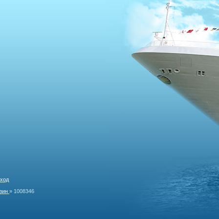
ход
зин
»
1008346