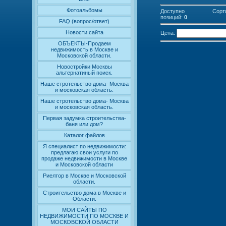
Фотоальбомы
Доступно
Сорт
позиций
:
0
FAQ (вопрос/ответ)
Новости сайта
Цена:
ОБЪЕКТЫ-Продаем
недвижимость в Москве и
Московской области.
Новостройки Москвы
альтернатиный поиск.
Наше стротельство дома- Москва
и московская область.
Наше стротельство дома- Москва
и московская область.
Первая задумка строительства-
баня или дом?
Каталог файлов
Я специалист по недвижимости:
предлагаю свои услуги по
продаже недвижимости в Москве
и Московской области
Риелтор в Москве и Московской
области.
Строительство дома в Москве и
Области.
МОИ САЙТЫ ПО
НЕДВИЖИМОСТИ ПО МОСКВЕ И
МОСКОВСКОЙ ОБЛАСТИ