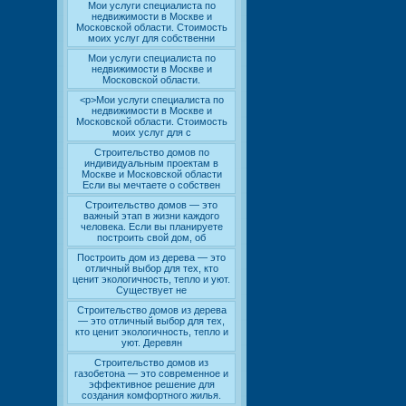
Мои услуги специалиста по
недвижимости в Москве и
Московской области. Стоимость
моих услуг для собственни
Мои услуги специалиста по
недвижимости в Москве и
Московской области.
<p>Мои услуги специалиста по
недвижимости в Москве и
Московской области. Стоимость
моих услуг для с
Строительство домов по
индивидуальным проектам в
Москве и Московской области
Если вы мечтаете о собствен
Строительство домов — это
важный этап в жизни каждого
человека. Если вы планируете
построить свой дом, об
Построить дом из дерева — это
отличный выбор для тех, кто
ценит экологичность, тепло и уют.
Существует не
Строительство домов из дерева
— это отличный выбор для тех,
кто ценит экологичность, тепло и
уют. Деревян
Строительство домов из
газобетона — это современное и
эффективное решение для
создания комфортного жилья.