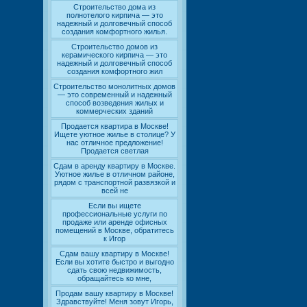
Строительство дома из
полнотелого кирпича — это
надежный и долговечный способ
создания комфортного жилья.
Строительство домов из
керамического кирпича — это
надежный и долговечный способ
создания комфортного жил
Строительство монолитных домов
— это современный и надежный
способ возведения жилых и
коммерческих зданий
Продается квартира в Москве!
Ищете уютное жилье в столице? У
нас отличное предложение!
Продается светлая
Сдам в аренду квартиру в Москве.
Уютное жилье в отличном районе,
рядом с транспортной развязкой и
всей не
Если вы ищете
профессиональные услуги по
продаже или аренде офисных
помещений в Москве, обратитесь
к Игор
Сдам вашу квартиру в Москве!
Если вы хотите быстро и выгодно
сдать свою недвижимость,
обращайтесь ко мне,
Продам вашу квартиру в Москве!
Здравствуйте! Меня зовут Игорь,