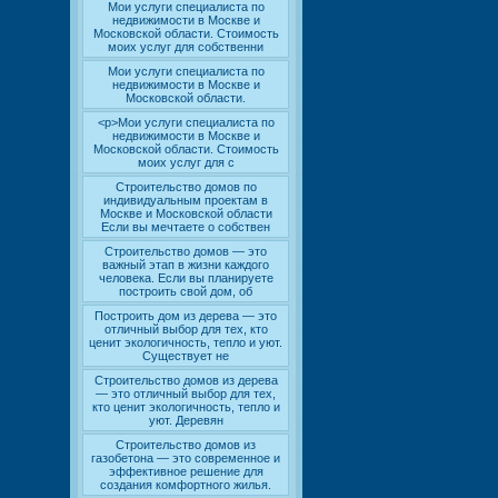
Мои услуги специалиста по
недвижимости в Москве и
Московской области. Стоимость
моих услуг для собственни
Мои услуги специалиста по
недвижимости в Москве и
Московской области.
<p>Мои услуги специалиста по
недвижимости в Москве и
Московской области. Стоимость
моих услуг для с
Строительство домов по
индивидуальным проектам в
Москве и Московской области
Если вы мечтаете о собствен
Строительство домов — это
важный этап в жизни каждого
человека. Если вы планируете
построить свой дом, об
Построить дом из дерева — это
отличный выбор для тех, кто
ценит экологичность, тепло и уют.
Существует не
Строительство домов из дерева
— это отличный выбор для тех,
кто ценит экологичность, тепло и
уют. Деревян
Строительство домов из
газобетона — это современное и
эффективное решение для
создания комфортного жилья.