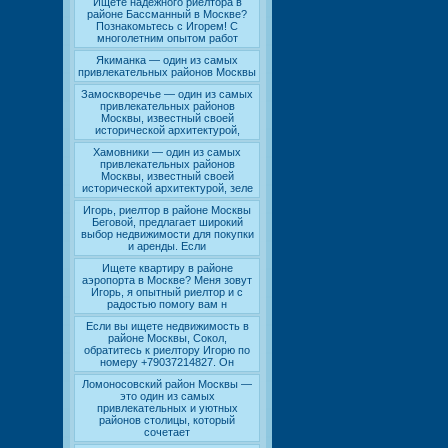
Ищете надежного риелтора в
районе Бассманный в Москве?
Познакомьтесь с Игорем! С
многолетним опытом работ
Якиманка — один из самых
привлекательных районов Москвы
Замоскворечье — один из самых
привлекательных районов
Москвы, известный своей
исторической архитектурой,
Хамовники — один из самых
привлекательных районов
Москвы, известный своей
исторической архитектурой, зеле
Игорь, риелтор в районе Москвы
Беговой, предлагает широкий
выбор недвижимости для покупки
и аренды. Если
Ищете квартиру в районе
аэропорта в Москве? Меня зовут
Игорь, я опытный риелтор и с
радостью помогу вам н
Если вы ищете недвижимость в
районе Москвы, Сокол,
обратитесь к риелтору Игорю по
номеру +79037214827. Он
Ломоносовский район Москвы —
это один из самых
привлекательных и уютных
районов столицы, который
сочетает