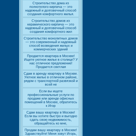
Строительство дома из
полнотелого кирпича — это
надежный и долговечный способ
создания комфортного жилья.
Строительство домов из
керамического кирпича — это
надежный и долговечный способ
создания комфортного жил
Строительство монолитных домов
— это современный и надежный
способ возведения жилых и
коммерческих зданий
Продается квартира в Москве!
Ищете уютное жилье в столице? У
нас отличное предложение!
Продается светлая
Сдам в аренду квартиру в Москве.
Уютное жилье в отличном районе,
рядом с транспортной развязкой и
всей не
Если вы ищете
профессиональные услуги по
продаже или аренде офисных
помещений в Москве, обратитесь
к Игор
Сдам вашу квартиру в Москве!
Если вы хотите быстро и выгодно
сдать свою недвижимость,
обращайтесь ко мне,
Продам вашу квартиру в Москве!
Здравствуйте! Меня зовут Игорь,