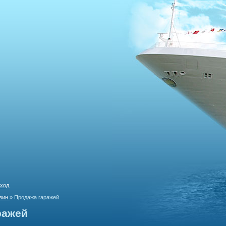
ход
зин
»
Продажа гаражей
ражей