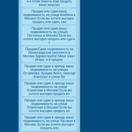
и я готов помочь вам продать
вашу квартир
Продаю или сдаю вашу
недвижимость на улице Алабяна в
Москве! Если вы хотите выгодно
продать или сдать сво
Продаю или сдаю вашу
недвижимость на улицах
Песчаных в Москве! Если вы
хотите выгодно продать или сдать
с
Продам/Сдам недвижимость на
Ленинградском проспекте в
Москве Здравствуйте! Меня зовут
Игорь, и я предлаг
Продаю или сдаю в аренду вашу
недвижимость на улицах
Острякова, Луиджи Лонго, проезде
Аэропорт и улице Ви
Продаю или сдаю в аренду вашу
недвижимость на улице
Планетная в Москве! Если вы
хотите выгодно продать ил
Продаю или сдаю в аренду вашу
недвижимость на улице
Планетная в Москве! Если вы
хотите выгодно продать ил
Продаю или сдаю в аренду вашу
недвижимость на улице Часовая в
Москве. Если вы хотите выгодно
продать или