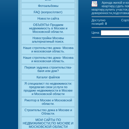
Аренда жилой и ко
Фотоальбомы
квартиру,сдать по
квартиру,купить участок
FAQ (вопрос/ответ)
доверенности,подготовка
Новости сайта
Доступно
Сорт
позиций
:
0
ОБЪЕКТЫ-Продаем
недвижимость в Москве и
Московской области.
Цена:
Новостройки Москвы
альтернатиный поиск.
Наше стротельство дома- Москва
и московская область.
Наше стротельство дома- Москва
и московская область.
Первая задумка строительства-
баня или дом?
Каталог файлов
Я специалист по недвижимости:
предлагаю свои услуги по
продаже недвижимости в Москве
и Московской области
Риелтор в Москве и Московской
области.
Строительство дома в Москве и
Области.
МОИ САЙТЫ ПО
НЕДВИЖИМОСТИ ПО МОСКВЕ И
МОСКОВСКОЙ ОБЛАСТИ