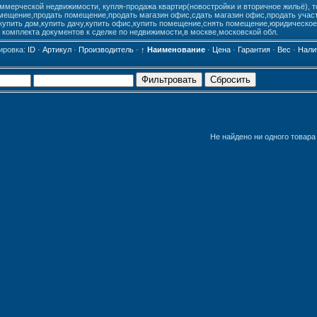
ммерческой недвижимости, купля-продажа квартир(новостройки и вторичное жильё), т
мещение,продать помещение,продать магазин офис,сдать магазин офис,продать участо
,купить дом,купить дачу,купить офис,купить помещение,снять помещение,юридическо
 комплекта документов к сделке по недвижимости,в москве,московской обл.
ировка:
ID
·
Артикул
·
Производитель
·
↑ Наименование
·
Цена
·
Гарантия
·
Вес
·
Нали
Фильтровать
Сбросить
Не найдено ни одного товара