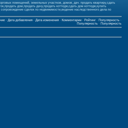
орговых помещений, земельных участков, домов, дач. продать квартиру,сдать
к,продать дом,продать дачу,продать коттедж,сдать дом коттедж,купить
е сопровождение сделок по недвижимости,ведение наследственного дела по
чие
·
Дата добавления
·
Дата изменения
·
Комментарии
·
Рейтинг
·
Популярность
·
Популярность
·
Популярность