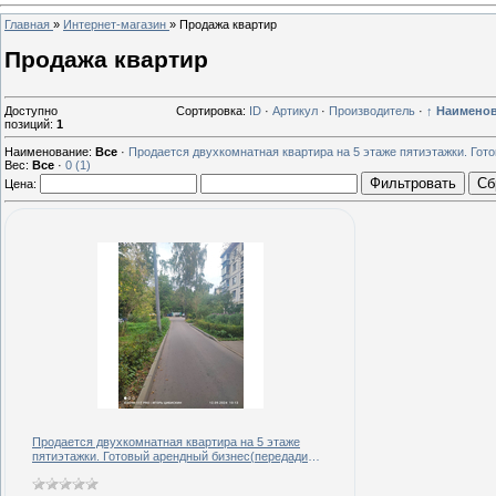
Главная
»
Интернет-магазин
»
Продажа квартир
Продажа квартир
Доступно
Сортировка:
ID
·
Артикул
·
Производитель
·
↑ Наимено
позиций
:
1
Наименование:
Все
·
Продается двухкомнатная квартира на 5 этаже пятиэтажки. Го
Вес:
Все
·
0
(1)
Фильтровать
Сб
Цена:
Продается двухкомнатная квартира на 5 этаже
пятиэтажки. Готовый арендный бизнес(передадим с
арендаторами).