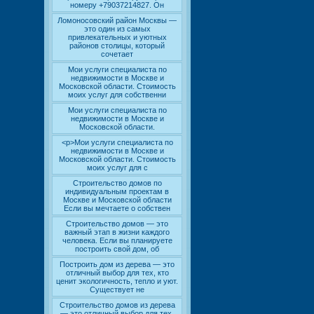
номеру +79037214827. Он
Ломоносовский район Москвы —
это один из самых
привлекательных и уютных
районов столицы, который
сочетает
Мои услуги специалиста по
недвижимости в Москве и
Московской области. Стоимость
моих услуг для собственни
Мои услуги специалиста по
недвижимости в Москве и
Московской области.
<p>Мои услуги специалиста по
недвижимости в Москве и
Московской области. Стоимость
моих услуг для с
Строительство домов по
индивидуальным проектам в
Москве и Московской области
Если вы мечтаете о собствен
Строительство домов — это
важный этап в жизни каждого
человека. Если вы планируете
построить свой дом, об
Построить дом из дерева — это
отличный выбор для тех, кто
ценит экологичность, тепло и уют.
Существует не
Строительство домов из дерева
— это отличный выбор для тех,