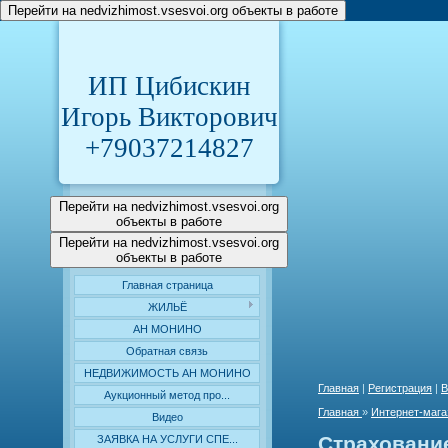
Перейти на nedvizhimost.vsesvoi.org объекты в работе
ИП Цибискин
Игорь Викторович
+79037214827
Перейти на nedvizhimost.vsesvoi.org
объекты в работе
Перейти на nedvizhimost.vsesvoi.org
объекты в работе
Главная страница
ЖИЛЬЁ
АН МОНИНО
Обратная связь
НЕДВИЖИМОСТЬ АН МОНИНО
Главная
|
Регистрация
|
В
Аукционный метод про...
Главная
»
Интернет-мага
Видео
Страховани
ЗАЯВКА НА УСЛУГИ СПЕ...