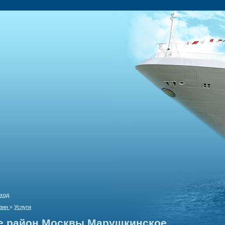
ход
зин
»
Услуги
е район Москвы Марушкинское