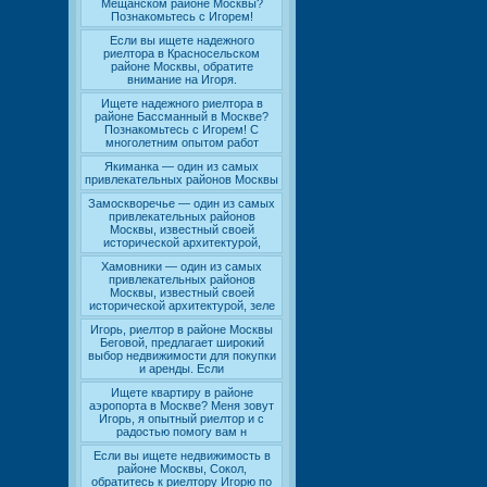
Мещанском районе Москвы?
Познакомьтесь с Игорем!
Если вы ищете надежного
риелтора в Красносельском
районе Москвы, обратите
внимание на Игоря.
Ищете надежного риелтора в
районе Бассманный в Москве?
Познакомьтесь с Игорем! С
многолетним опытом работ
Якиманка — один из самых
привлекательных районов Москвы
Замоскворечье — один из самых
привлекательных районов
Москвы, известный своей
исторической архитектурой,
Хамовники — один из самых
привлекательных районов
Москвы, известный своей
исторической архитектурой, зеле
Игорь, риелтор в районе Москвы
Беговой, предлагает широкий
выбор недвижимости для покупки
и аренды. Если
Ищете квартиру в районе
аэропорта в Москве? Меня зовут
Игорь, я опытный риелтор и с
радостью помогу вам н
Если вы ищете недвижимость в
районе Москвы, Сокол,
обратитесь к риелтору Игорю по