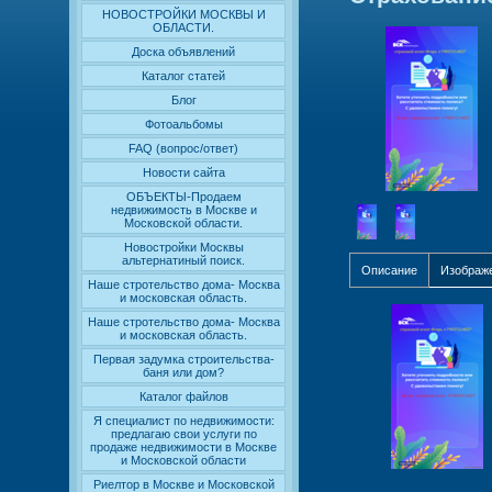
НОВОСТРОЙКИ МОСКВЫ И
ОБЛАСТИ.
Доска объявлений
Каталог статей
Блог
Фотоальбомы
FAQ (вопрос/ответ)
Новости сайта
ОБЪЕКТЫ-Продаем
недвижимость в Москве и
Московской области.
Новостройки Москвы
альтернатиный поиск.
Описание
Изображ
Наше стротельство дома- Москва
и московская область.
Наше стротельство дома- Москва
и московская область.
Первая задумка строительства-
баня или дом?
Каталог файлов
Я специалист по недвижимости:
предлагаю свои услуги по
продаже недвижимости в Москве
и Московской области
Риелтор в Москве и Московской