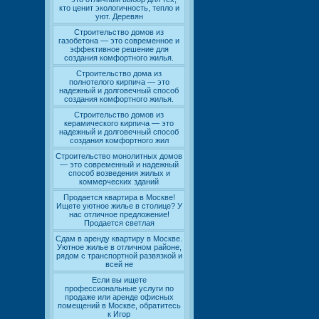
кто ценит экологичность, тепло и
уют. Деревян
Строительство домов из
газобетона — это современное и
эффективное решение для
создания комфортного жилья.
Строительство дома из
полнотелого кирпича — это
надежный и долговечный способ
создания комфортного жилья.
Строительство домов из
керамического кирпича — это
надежный и долговечный способ
создания комфортного жил
Строительство монолитных домов
— это современный и надежный
способ возведения жилых и
коммерческих зданий
Продается квартира в Москве!
Ищете уютное жилье в столице? У
нас отличное предложение!
Продается светлая
Сдам в аренду квартиру в Москве.
Уютное жилье в отличном районе,
рядом с транспортной развязкой и
всей не
Если вы ищете
профессиональные услуги по
продаже или аренде офисных
помещений в Москве, обратитесь
к Игор