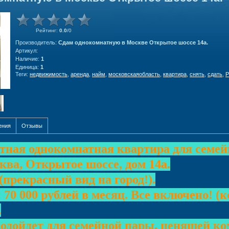
Рейтинг
:
0.0
/
0
Производитель
:
Сдам однокомнатную в Москве Открытое шоссе 14а.
Артикул
:
Наличие
:
1
Единица
:
1
Теги:
недвижимость
,
аренда
,
найм
,
московскаяобласть
,
квартира
,
снять
,
сдать
,
Р
ения
Отзывы
тная однокомнатная квартира для семей
ква, Открытое шоссе, дом 14а.
(прекрасный вид на город!).
 70 000 рублей в месяц. Все включено! 
.
одойдет для семейной пары, ценящей ком