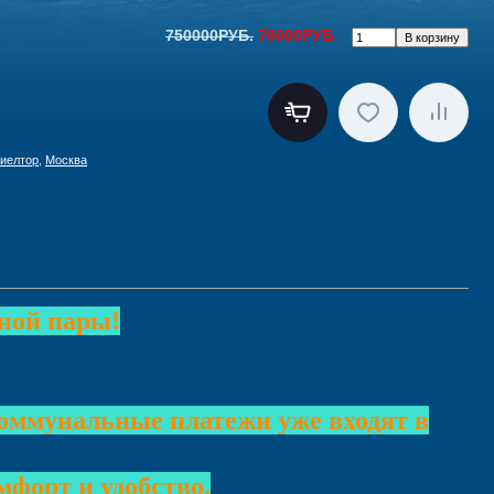
750000РУБ.
70000РУБ.
иелтор
,
Москва
ной пары!
(коммунальные платежи уже входят в
форт и удобство.