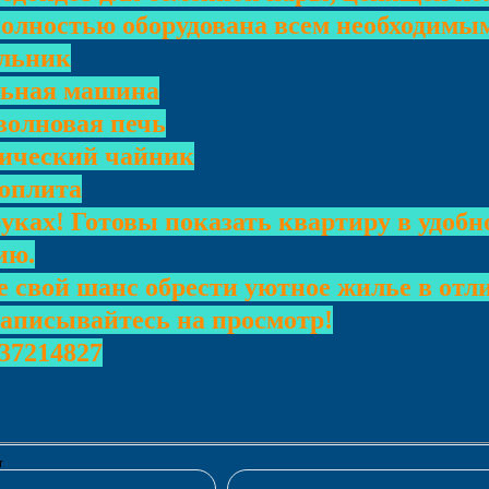
олностью оборудована всем необходимым
льник
ьная машина
лновая печь
ческий чайник
оплита
уках! Готовы показать квартиру в удобн
ию.
е свой шанс обрести уютное жилье в отл
записывайтесь на просмотр!
37214827
т