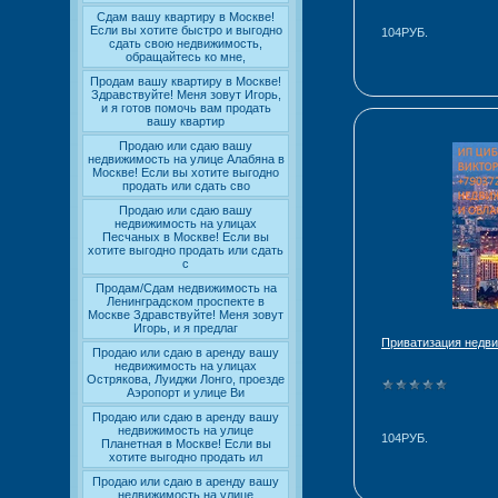
Сдам вашу квартиру в Москве!
Если вы хотите быстро и выгодно
104РУБ.
сдать свою недвижимость,
обращайтесь ко мне,
Продам вашу квартиру в Москве!
Здравствуйте! Меня зовут Игорь,
и я готов помочь вам продать
вашу квартир
Продаю или сдаю вашу
недвижимость на улице Алабяна в
Москве! Если вы хотите выгодно
продать или сдать сво
Продаю или сдаю вашу
недвижимость на улицах
Песчаных в Москве! Если вы
хотите выгодно продать или сдать
с
Продам/Сдам недвижимость на
Ленинградском проспекте в
Москве Здравствуйте! Меня зовут
Игорь, и я предлаг
Приватизация недв
Продаю или сдаю в аренду вашу
недвижимость на улицах
Острякова, Луиджи Лонго, проезде
Аэропорт и улице Ви
Продаю или сдаю в аренду вашу
недвижимость на улице
104РУБ.
Планетная в Москве! Если вы
хотите выгодно продать ил
Продаю или сдаю в аренду вашу
недвижимость на улице