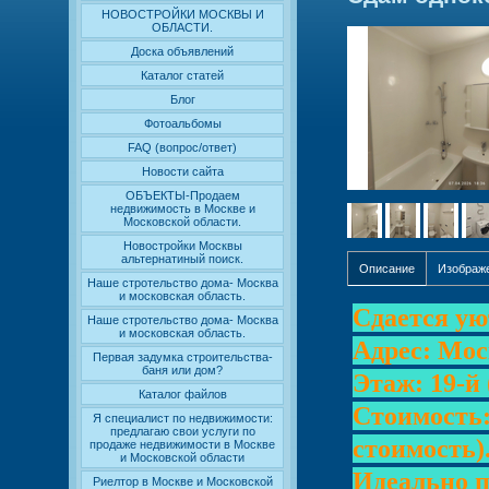
НОВОСТРОЙКИ МОСКВЫ И
ОБЛАСТИ.
Доска объявлений
Каталог статей
Блог
Фотоальбомы
FAQ (вопрос/ответ)
Новости сайта
ОБЪЕКТЫ-Продаем
недвижимость в Москве и
Московской области.
Новостройки Москвы
альтернатиный поиск.
Описание
Изображ
Наше стротельство дома- Москва
и московская область.
Сдается ую
Наше стротельство дома- Москва
и московская область.
Адрес: Мос
Первая задумка строительства-
баня или дом?
Этаж: 19-й 
Каталог файлов
Стоимость:
Я специалист по недвижимости:
предлагаю свои услуги по
стоимость)
продаже недвижимости в Москве
и Московской области
Идеально п
Риелтор в Москве и Московской