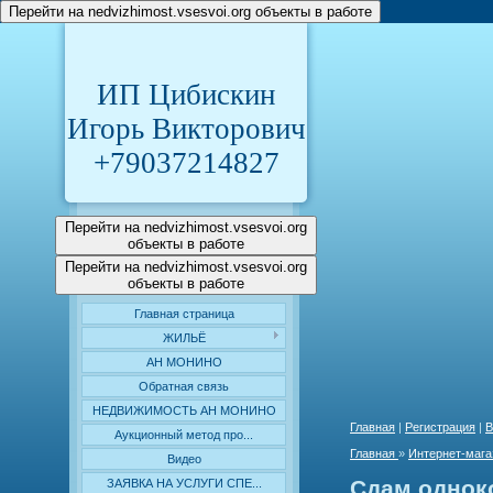
Перейти на nedvizhimost.vsesvoi.org объекты в работе
ИП Цибискин
Игорь Викторович
+79037214827
Перейти на nedvizhimost.vsesvoi.org
объекты в работе
Перейти на nedvizhimost.vsesvoi.org
объекты в работе
Главная страница
ЖИЛЬЁ
АН МОНИНО
Обратная связь
НЕДВИЖИМОСТЬ АН МОНИНО
Главная
|
Регистрация
|
В
Аукционный метод про...
Главная
»
Интернет-мага
Видео
Сдам однок
ЗАЯВКА НА УСЛУГИ СПЕ...