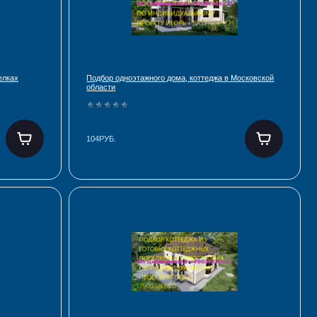
елках
Подбор одноэтажного дома, коттеджа в Московской
области
104РУБ.