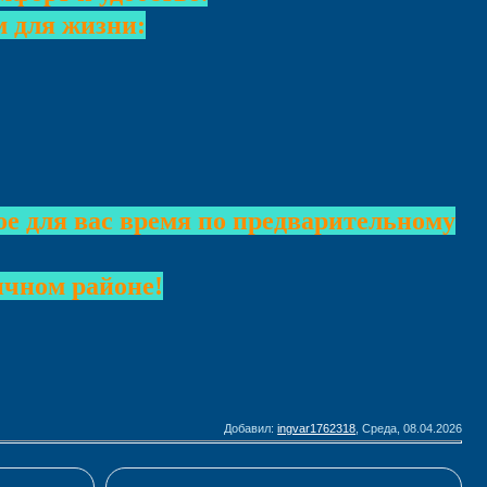
 для жизни:
ое для вас время по предварительному
ичном районе!
Добавил
:
ingvar1762318
, Среда, 08.04.2026