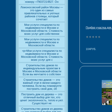
номеру +79037214827. Он
Ломоносовский район Москвы —
это один из самых
привлекательных и уютных
районов столицы, который
сочетает
Мои услуги специалиста по
Подбор участка для
недвижимости в Москве и
Московской области. Стоимость
моих услуг для собственни
Мои услуги специалиста по
недвижимости в Москве и
Московской области.
104РУБ.
<p>Мои услуги специалиста по
недвижимости в Москве и
Московской области. Стоимость
моих услуг для с
Строительство домов по
индивидуальным проектам в
Москве и Московской области
Если вы мечтаете о собствен
Строительство домов — это
важный этап в жизни каждого
человека. Если вы планируете
построить свой дом, об
Построить дом из дерева — это
отличный выбор для тех, кто
ценит экологичность, тепло и уют.
Существует не
Строительство домов из дерева
— это отличный выбор для тех,