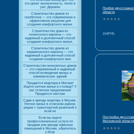
кто ценит экологичность, тепло и
уют. Деревян
Подбор двухэтажног
области
Строительство домов из
газобетона — это современное и
эффективное решение для
создания комфортного жилья.
Строительство дома из
104РУБ.
полнотелого кирпича — это
надежный и долговечный способ
создания комфортного жилья.
Строительство домов из
керамического кирпича — это
надежный и долговечный способ
создания комфортного жил
Строительство монолитных домов
— это современный и надежный
способ возведения жилых и
коммерческих зданий
Продается квартира в Москве!
Ищете уютное жилье в столице? У
нас отличное предложение!
Продается светлая
Сдам в аренду квартиру в Москве.
Уютное жилье в отличном районе,
рядом с транспортной развязкой и
всей не
Постройка двухэтаж
Если вы ищете
Московской области
профессиональные услуги по
продаже или аренде офисных
помещений в Москве, обратитесь
к Игор