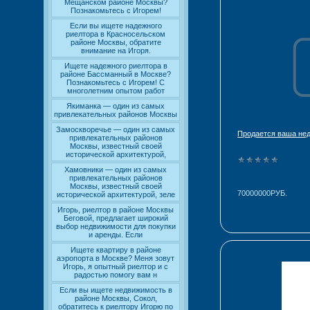
Мещанском районе Москвы?
Познакомьтесь с Игорем!
Если вы ищете надежного
риелтора в Красносельском
районе Москвы, обратите
внимание на Игоря.
Ищете надежного риелтора в
районе Бассманный в Москве?
Познакомьтесь с Игорем! С
многолетним опытом работ
Якиманка — один из самых
привлекательных районов Москвы
Замоскворечье — один из самых
Продается ваша не
привлекательных районов
Москвы, известный своей
исторической архитектурой,
Хамовники — один из самых
привлекательных районов
Москвы, известный своей
70000000РУБ.
исторической архитектурой, зеле
Игорь, риелтор в районе Москвы
Беговой, предлагает широкий
выбор недвижимости для покупки
и аренды. Если
Ищете квартиру в районе
аэропорта в Москве? Меня зовут
Игорь, я опытный риелтор и с
радостью помогу вам н
Если вы ищете недвижимость в
районе Москвы, Сокол,
обратитесь к риелтору Игорю по