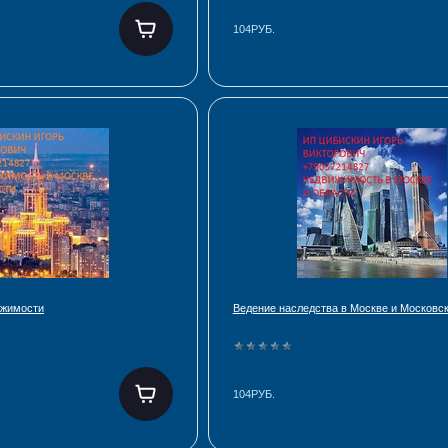
104РУБ.
ижимости
Ведение наследства в Москве и Московс
104РУБ.