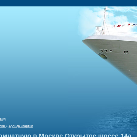
ход
зин
»
Аренда квартир
омнатную в Москве Открытое шоссе 14а.