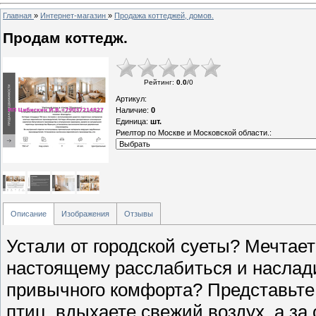
Главная
»
Интернет-магазин
»
Продажа коттеджей, домов.
Продам коттедж.
Рейтинг
:
0.0
/
0
Артикул
:
Наличие
:
0
Единица
:
шт.
Риелтор по Москве и Московской области.:
Описание
Изображения
Отзывы
Устали от городской суеты? Мечтает
настоящему расслабиться и наслади
привычного комфорта? Представьте:
птиц, вдыхаете свежий воздух, а з