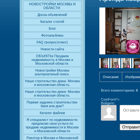
НОВОСТРОЙКИ МОСКВЫ И
ОБЛАСТИ.
Доска объявлений
Каталог статей
Блог
Фотоальбомы
FAQ (вопрос/ответ)
Новости сайта
ОБЪЕКТЫ-Продаем
недвижимость в Москве и
Московской области.
Новостройки Москвы
альтернатиный поиск.
Описание
Изображ
Наше стротельство дома- Москва
и московская область.
Всего комментариев
:
0
Наше стротельство дома- Москва
и московская область.
ComForm">
Первая задумка строительства-
Войдите:
баня или дом?
Каталог файлов
Я специалист по недвижимости:
предлагаю свои услуги по
Отправит
продаже недвижимости в Москве
и Московской области
Риелтор в Москве и Московской