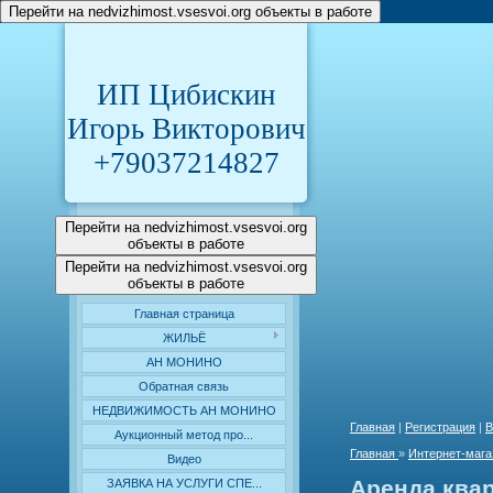
Перейти на nedvizhimost.vsesvoi.org объекты в работе
ИП Цибискин
Игорь Викторович
+79037214827
Перейти на nedvizhimost.vsesvoi.org
объекты в работе
Перейти на nedvizhimost.vsesvoi.org
объекты в работе
Главная страница
ЖИЛЬЁ
АН МОНИНО
Обратная связь
НЕДВИЖИМОСТЬ АН МОНИНО
Главная
|
Регистрация
|
В
Аукционный метод про...
Главная
»
Интернет-мага
Видео
Аренда ква
ЗАЯВКА НА УСЛУГИ СПЕ...