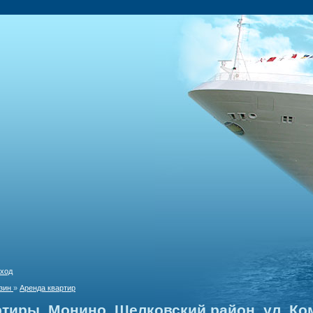
ход
зин
»
Аренда квартир
ртиры, Монино, Щелковский район, ул. К