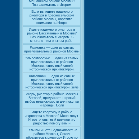
Мещанском районе Москвы?
Познакомьтесь с Игорем!
Если вы ищете надежного
риелтора в Красносельском
районе Москвы, обратите
внимание на Игоря.
Ищете надежного риелтора в
районе Бассманный в Москве?
Познакомьтесь с Игорем! С
многолетним опытом работ
Якиманка — один из самых
привлекательных районов Москвы
Замоскворечье — один из самых
привлекательных районов
Москвы, известный своей
исторической архитектурой,
Хамовники — один из самых
привлекательных районов
Москвы, известный своей
исторической архитектурой, зеле
Игорь, риелтор в районе Москвы
Беговой, предлагает широкий
выбор недвижимости для покупки
и аренды. Если
Ищете квартиру в районе
аэропорта в Москве? Меня зовут
Игорь, я опытный риелтор и с
радостью помогу вам н
Если вы ищете недвижимость в
районе Москвы, Сокол,
обратитесь к риелтору Игорю по