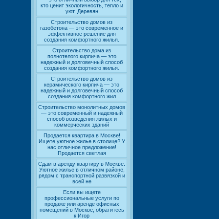
кто ценит экологичность, тепло и
уют. Деревян
Строительство домов из
газобетона — это современное и
эффективное решение для
создания комфортного жилья.
Строительство дома из
полнотелого кирпича — это
надежный и долговечный способ
создания комфортного жилья.
Строительство домов из
керамического кирпича — это
надежный и долговечный способ
создания комфортного жил
Строительство монолитных домов
— это современный и надежный
способ возведения жилых и
коммерческих зданий
Продается квартира в Москве!
Ищете уютное жилье в столице? У
нас отличное предложение!
Продается светлая
Сдам в аренду квартиру в Москве.
Уютное жилье в отличном районе,
рядом с транспортной развязкой и
всей не
Если вы ищете
профессиональные услуги по
продаже или аренде офисных
помещений в Москве, обратитесь
к Игор