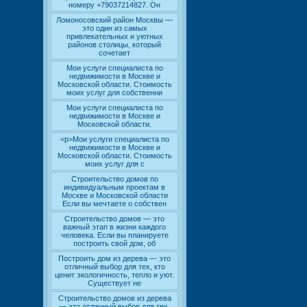
номеру +79037214827. Он
Ломоносовский район Москвы —
это один из самых
привлекательных и уютных
районов столицы, который
сочетает
Мои услуги специалиста по
недвижимости в Москве и
Московской области. Стоимость
моих услуг для собственни
Мои услуги специалиста по
недвижимости в Москве и
Московской области.
<p>Мои услуги специалиста по
недвижимости в Москве и
Московской области. Стоимость
моих услуг для с
Строительство домов по
индивидуальным проектам в
Москве и Московской области
Если вы мечтаете о собствен
Строительство домов — это
важный этап в жизни каждого
человека. Если вы планируете
построить свой дом, об
Построить дом из дерева — это
отличный выбор для тех, кто
ценит экологичность, тепло и уют.
Существует не
Строительство домов из дерева
— это отличный выбор для тех,