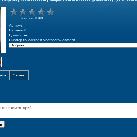
Рейтинг
:
0.0
/
0
Артикул
:
Наличие
:
0
Единица
:
шт.
Риелтор по Москве и Московской области.:
ения
Отзывы
ь