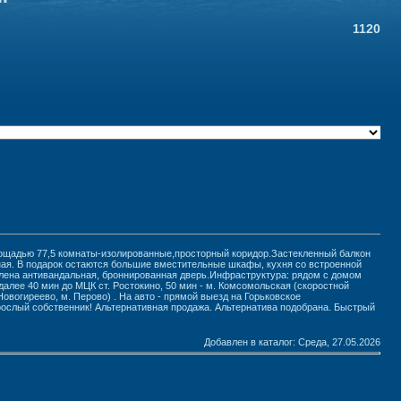
112000
лощадью 77,5 комнаты-изолированные,просторный коридор.Застекленный балкон
ная. В подарок остаются большие вместительные шкафы, кухня со встроенной
влена антивандальная, броннированная дверь.Инфраструктура: рядом с домом
алее 40 мин до МЦК ст. Ростокино, 50 мин - м. Комсомольская (скоростной
вогиреево, м. Перово) . На авто - прямой выезд на Горьковское
рослый собственник! Альтернативная продажа. Альтернатива подобрана. Быстрый
Добавлен в каталог
: Среда, 27.05.2026