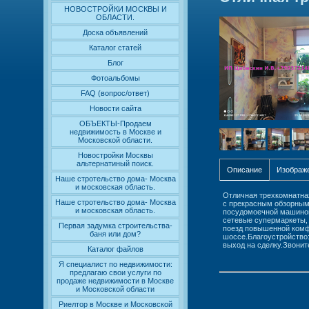
НОВОСТРОЙКИ МОСКВЫ И
ОБЛАСТИ.
Доска объявлений
Каталог статей
Блог
Фотоальбомы
FAQ (вопрос/ответ)
Новости сайта
ОБЪЕКТЫ-Продаем
недвижимость в Москве и
Московской области.
Новостройки Москвы
альтернатиный поиск.
Описание
Изображ
Наше стротельство дома- Москва
и московская область.
Отличная трехкомнатная
Наше стротельство дома- Москва
с прекрасным обзорным 
и московская область.
посудомоечной машиной.
сетевые супермаркеты, 
Первая задумка строительства-
поезд повышенной комфо
баня или дом?
шоссе.Благоустройство:
выход на сделку.Звоните
Каталог файлов
Я специалист по недвижимости:
предлагаю свои услуги по
продаже недвижимости в Москве
и Московской области
Риелтор в Москве и Московской