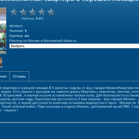
Рейтинг
:
0.0
/
0
Артикул
:
Наличие
:
0
Единица
:
шт.
Риелтор по Москве и Московской области.:
ения
Отзывы
 квартира в хорошей локации.В 5 минутах ходьбы от ж/д станции Монино!Квартира п
видом. Есть балкон с выходом на главную дорогу.Квартира с ремонтом, светлая, уют
 В прихожей , в ванной и кухне установлены теплые полы. Для безопасности устано
школа, детские сады.Транспортная доступность:3 мин пешком - ж/д станция Монино - д
ртности), в пешей доступности конечная остановка маршрутного такси - Москва (м. Но
 Тихий зеленый район, Парк культуры и отдыха Монино, Центральный музей ВВС.1 вз
 - пишите !