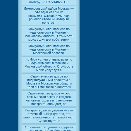
номеру +79037214827. Он
Ломоносовский район Москвы —
это один из самых
привлекательных и уютных
районов столицы, который
сочетает
Мои услуги специалиста по
недвижимости в Москве и
Московской области. Стоимость
моих услуг для собственни
Мои услуги специалиста по
недвижимости в Москве и
Московской области.
<p>Мои услуги специалиста по
недвижимости в Москве и
Московской области. Стоимость
моих услуг для с
Строительство домов по
индивидуальным проектам в
Москве и Московской области
Если вы мечтаете о собствен
Строительство домов — это
важный этап в жизни каждого
человека. Если вы планируете
построить свой дом, об
Построить дом из дерева — это
отличный выбор для тех, кто
ценит экологичность, тепло и уют.
Существует не
Строительство домов из дерева
— это отличный выбор для тех,