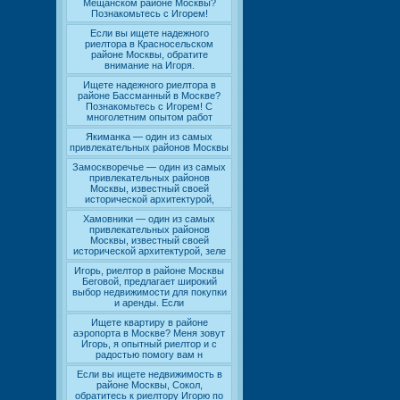
Мещанском районе Москвы?
Познакомьтесь с Игорем!
Если вы ищете надежного
риелтора в Красносельском
районе Москвы, обратите
внимание на Игоря.
Ищете надежного риелтора в
районе Бассманный в Москве?
Познакомьтесь с Игорем! С
многолетним опытом работ
Якиманка — один из самых
привлекательных районов Москвы
Замоскворечье — один из самых
привлекательных районов
Москвы, известный своей
исторической архитектурой,
Хамовники — один из самых
привлекательных районов
Москвы, известный своей
исторической архитектурой, зеле
Игорь, риелтор в районе Москвы
Беговой, предлагает широкий
выбор недвижимости для покупки
и аренды. Если
Ищете квартиру в районе
аэропорта в Москве? Меня зовут
Игорь, я опытный риелтор и с
радостью помогу вам н
Если вы ищете недвижимость в
районе Москвы, Сокол,
обратитесь к риелтору Игорю по