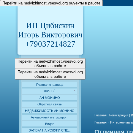
Перейти на nedvizhimost.vsesvoi.org объекты в работе
ИП Цибискин
Игорь Викторович
+79037214827
Перейти на nedvizhimost.vsesvoi.org
объекты в работе
Перейти на nedvizhimost.vsesvoi.org
объекты в работе
Главная страница
ЖИЛЬЁ
АН МОНИНО
Обратная связь
НЕДВИЖИМОСТЬ АН МОНИНО
Главная
|
Регистрация
|
В
Аукционный метод про...
Главная
»
Интернет-мага
Видео
Отличная тр
ЗАЯВКА НА УСЛУГИ СПЕ...