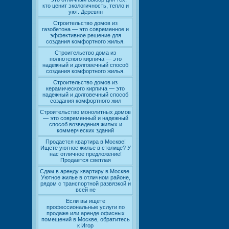
кто ценит экологичность, тепло и
уют. Деревян
Строительство домов из
газобетона — это современное и
эффективное решение для
создания комфортного жилья.
Строительство дома из
полнотелого кирпича — это
надежный и долговечный способ
создания комфортного жилья.
Строительство домов из
керамического кирпича — это
надежный и долговечный способ
создания комфортного жил
Строительство монолитных домов
— это современный и надежный
способ возведения жилых и
коммерческих зданий
Продается квартира в Москве!
Ищете уютное жилье в столице? У
нас отличное предложение!
Продается светлая
Сдам в аренду квартиру в Москве.
Уютное жилье в отличном районе,
рядом с транспортной развязкой и
всей не
Если вы ищете
профессиональные услуги по
продаже или аренде офисных
помещений в Москве, обратитесь
к Игор