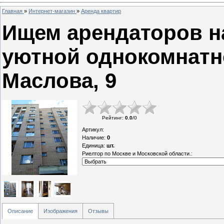
Главная
»
Интернет-магазин
»
Аренда квартир
Ищем арендаторов н
уютной однокомнатн
Маслова, 9
Рейтинг
:
0.0
/
0
Артикул
:
Наличие
:
0
Единица
:
шт.
Риелтор по Москве и Московской области.:
Описание
Изображения
Отзывы