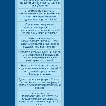
кто ценит экологичность, тепло и
уют. Деревян
Строительство домов из
газобетона — это современное и
эффективное решение для
создания комфортного жилья.
Строительство дома из
полнотелого кирпича — это
надежный и долговечный способ
создания комфортного жилья.
Строительство домов из
керамического кирпича — это
надежный и долговечный способ
создания комфортного жил
Строительство монолитных домов
— это современный и надежный
способ возведения жилых и
коммерческих зданий
Продается квартира в Москве!
Ищете уютное жилье в столице? У
нас отличное предложение!
Продается светлая
Сдам в аренду квартиру в Москве.
Уютное жилье в отличном районе,
рядом с транспортной развязкой и
всей не
Если вы ищете
профессиональные услуги по
продаже или аренде офисных
помещений в Москве, обратитесь
к Игор