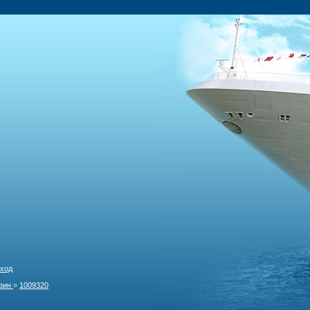
ход
зин
»
1009320