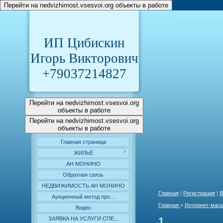
Перейти на nedvizhimost.vsesvoi.org объекты в работе
ИП Цибискин
Игорь Викторович
+79037214827
Перейти на nedvizhimost.vsesvoi.org
объекты в работе
Перейти на nedvizhimost.vsesvoi.org
объекты в работе
Главная страница
ЖИЛЬЁ
АН МОНИНО
Обратная связь
НЕДВИЖИМОСТЬ АН МОНИНО
Главная
|
Регистрация
|
В
Аукционный метод про...
Главная
»
Интернет-мага
Видео
1
ЗАЯВКА НА УСЛУГИ СПЕ...