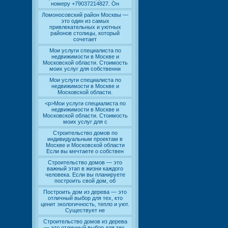
номеру +79037214827. Он
Ломоносовский район Москвы —
это один из самых
привлекательных и уютных
районов столицы, который
сочетает
Мои услуги специалиста по
недвижимости в Москве и
Московской области. Стоимость
моих услуг для собственни
Мои услуги специалиста по
недвижимости в Москве и
Московской области.
<p>Мои услуги специалиста по
недвижимости в Москве и
Московской области. Стоимость
моих услуг для с
Строительство домов по
индивидуальным проектам в
Москве и Московской области
Если вы мечтаете о собствен
Строительство домов — это
важный этап в жизни каждого
человека. Если вы планируете
построить свой дом, об
Построить дом из дерева — это
отличный выбор для тех, кто
ценит экологичность, тепло и уют.
Существует не
Строительство домов из дерева
— это отличный выбор для тех,