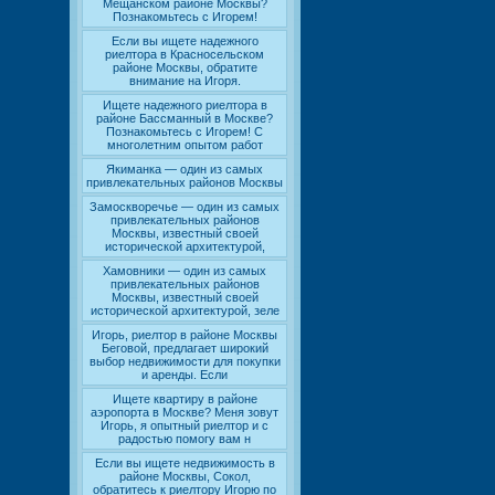
Мещанском районе Москвы?
Познакомьтесь с Игорем!
Если вы ищете надежного
риелтора в Красносельском
районе Москвы, обратите
внимание на Игоря.
Ищете надежного риелтора в
районе Бассманный в Москве?
Познакомьтесь с Игорем! С
многолетним опытом работ
Якиманка — один из самых
привлекательных районов Москвы
Замоскворечье — один из самых
привлекательных районов
Москвы, известный своей
исторической архитектурой,
Хамовники — один из самых
привлекательных районов
Москвы, известный своей
исторической архитектурой, зеле
Игорь, риелтор в районе Москвы
Беговой, предлагает широкий
выбор недвижимости для покупки
и аренды. Если
Ищете квартиру в районе
аэропорта в Москве? Меня зовут
Игорь, я опытный риелтор и с
радостью помогу вам н
Если вы ищете недвижимость в
районе Москвы, Сокол,
обратитесь к риелтору Игорю по