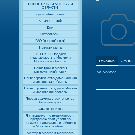
НОВОСТРОЙКИ МОСКВЫ И
ОБЛАСТИ.
Доска объявлений
Каталог статей
Блог
Фотоальбомы
FAQ (вопрос/ответ)
Новости сайта
ОБЪЕКТЫ-Продаем
недвижимость в Москве и
Описание
Отзывы
Московской области.
Новостройки Москвы
альтернатиный поиск.
ул. Маслова
Наше стротельство дома- Москва
и московская область.
Наше стротельство дома- Москва
и московская область.
Первая задумка строительства-
баня или дом?
Каталог файлов
Я специалист по недвижимости:
предлагаю свои услуги по
продаже недвижимости в Москве
и Московской области
Риелтор в Москве и Московской