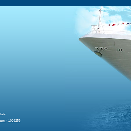
ход
зин
»
1008256