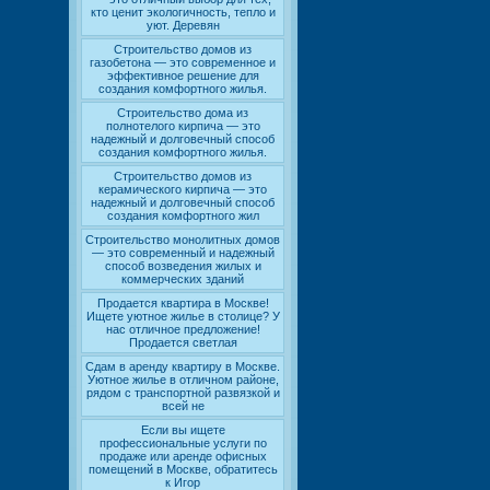
кто ценит экологичность, тепло и
уют. Деревян
Строительство домов из
газобетона — это современное и
эффективное решение для
создания комфортного жилья.
Строительство дома из
полнотелого кирпича — это
надежный и долговечный способ
создания комфортного жилья.
Строительство домов из
керамического кирпича — это
надежный и долговечный способ
создания комфортного жил
Строительство монолитных домов
— это современный и надежный
способ возведения жилых и
коммерческих зданий
Продается квартира в Москве!
Ищете уютное жилье в столице? У
нас отличное предложение!
Продается светлая
Сдам в аренду квартиру в Москве.
Уютное жилье в отличном районе,
рядом с транспортной развязкой и
всей не
Если вы ищете
профессиональные услуги по
продаже или аренде офисных
помещений в Москве, обратитесь
к Игор