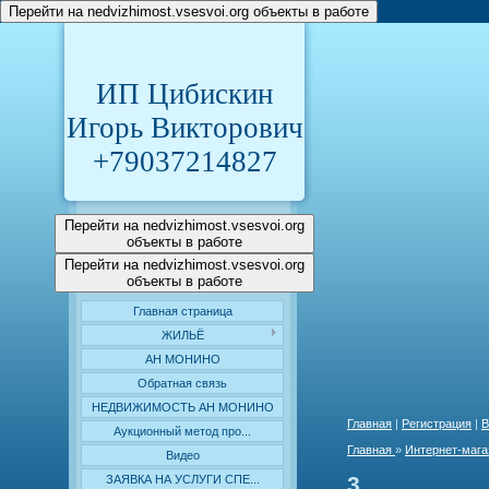
Перейти на nedvizhimost.vsesvoi.org объекты в работе
ИП Цибискин
Игорь Викторович
+79037214827
Перейти на nedvizhimost.vsesvoi.org
объекты в работе
Перейти на nedvizhimost.vsesvoi.org
объекты в работе
Главная страница
ЖИЛЬЁ
АН МОНИНО
Обратная связь
НЕДВИЖИМОСТЬ АН МОНИНО
Главная
|
Регистрация
|
В
Аукционный метод про...
Главная
»
Интернет-мага
Видео
3
ЗАЯВКА НА УСЛУГИ СПЕ...