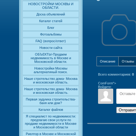
НОВОСТРОЙКИ МОСКВЫ И
ОБЛАСТИ.
Доска объявлений
Каталог статей
Блог
Фотоальбомы
FAQ (вопрос/ответ)
Новости сайта
ОБЪЕКТЫ-Продаем
недвижимость в Москве и
Описание
Отзывы
Московской области.
Новостройки Москвы
альтернатиный поиск.
Всего комментариев
:
0
Наше стротельство дома- Москва
и московская область.
ComForm">
Войдите:
Наше стротельство дома- Москва
и московская область.
Первая задумка строительства-
баня или дом?
Отправит
Каталог файлов
Я специалист по недвижимости:
предлагаю свои услуги по
продаже недвижимости в Москве
и Московской области
Риелтор в Москве и Московской