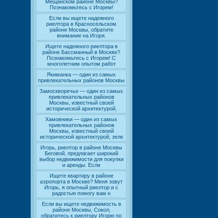
Мещанском районе Москвы?
Познакомьтесь с Игорем!
Если вы ищете надежного
риелтора в Красносельском
районе Москвы, обратите
внимание на Игоря.
Ищете надежного риелтора в
районе Бассманный в Москве?
Познакомьтесь с Игорем! С
многолетним опытом работ
Якиманка — один из самых
привлекательных районов Москвы
Замоскворечье — один из самых
привлекательных районов
Москвы, известный своей
исторической архитектурой,
Хамовники — один из самых
привлекательных районов
Москвы, известный своей
исторической архитектурой, зеле
Игорь, риелтор в районе Москвы
Беговой, предлагает широкий
выбор недвижимости для покупки
и аренды. Если
Ищете квартиру в районе
аэропорта в Москве? Меня зовут
Игорь, я опытный риелтор и с
радостью помогу вам н
Если вы ищете недвижимость в
районе Москвы, Сокол,
обратитесь к риелтору Игорю по