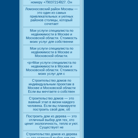
номеру +79037214827. Он
Ломоносовский район Москвы —
это один из самых
привлекательных и уютных
районов столицы, который
сочетает
Мои услуги специалиста по
недвижимости в Москве и
Московской области. Стоимость
моих услуг для собственни
Мои услуги специалиста по
недвижимости в Москве и
Московской области.
<p>Мои услуги специалиста по
недвижимости в Москве и
Московской области. Стоимость
моих услуг для с
Строительство домов по
индивидуальным проектам в
Москве и Московской области
Если вы мечтаете о собствен
Строительство домов — это
важный этап в жизни каждого
человека. Если вы планируете
построить свой дом, об
Построить дом из дерева — это
отличный выбор для тех, кто
ценит экологичность, тепло и уют.
Существует не
Строительство домов из дерева
— это отличный выбор для тех,