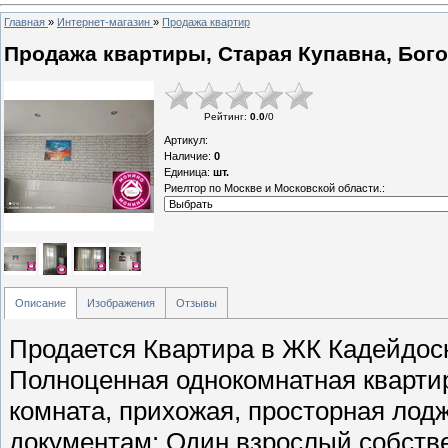
Главная
»
Интернет-магазин
»
Продажа квартир
Продажа квартиры, Старая Купавна, Богор
Рейтинг
:
0.0
/
0
Артикул
:
Наличие
:
0
Единица
:
шт.
Риелтор по Москве и Московской области.:
Описание
Изображения
Отзывы
Продается Квартира в ЖК Кадейдоск
Полноценная однокомнатная квартир
комната, прихожая, просторная лодж
документам: Один взрослый собстве