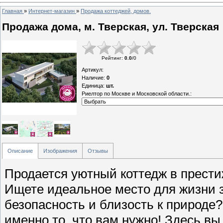
Главная
»
Интернет-магазин
»
Продажа коттеджей, домов.
Продажа дома, м. Тверская, ул. Тверская
Рейтинг
:
0.0
/
0
Артикул
:
Наличие
:
0
Единица
:
шт.
Риелтор по Москве и Московской области.:
Описание
Изображения
Отзывы
Продается уютный коттедж в престижном коттеджном поселке Кунцево-2! Ищете идеальное место для жизни за городом, где сочетаются комфорт, безопасность и близость к природе? Тогда этот коттедж в КП Кунцево-2 - именно то, что вам нужно! Здесь вы найдете: Просторный и светлый дом, построенный с использованием качественных материалов и продуманной планировкой. Ухоженный участок, где можно наслаждаться свежим воздухом и проводить время с семьей и друзьями. Развитую инфраструктуру поселка, включающую охрану, детские площадки, спортивные объекты и многое другое. Удобное расположение, позволяющее быстро добраться до Москвы и других городов. Не упустите возможность стать владельцем этого прекрасного коттеджа в одном из лучших коттеджных поселков Подмосковья! Звоните прямо сейчас, чтобы узнать подробности и договориться о просмотре! Продается коттедж в КП Кунцево-2. Продается уютный коттедж в престижном коттеджном поселке Кунцево-2! Ищете идеальное место для жизни за городом, где сочетаются комфорт, безопасность и близость к природе? Тогда этот коттедж в КП Кунцево-2 - именно то, что вам нужно! Здесь вы найдете: Просторный и светлый дом, построенный с использованием качественных материалов и продуманной планировкой. Каждый уголок этого дома наполнен светом и теплом, создавая атмосферу уюта и гармонии. Продуманная эргономика пространства позволяет максимально эффективно использовать каждый квадратный метр, обеспечивая комфортное проживание для всей семьи. Высококачественные строительные и отделочные материалы гарантируют долговечность и эстетическую привлекательность дома на долгие годы. Ухоженный участок, где можно наслаждаться свежим воздухом и проводить время с семьей и друзьями. Зеленый газон, зрелые деревья и продуманное ландшафтное оформление создают идеальное пространство для отдыха и досуга. Здесь найдется место как для тихих семейных вечеров на свежем воздухе, так и для шумных дружеских встреч и барбекю. Возможности для обустройства зоны отдыха, детской площадки или даже небольшого сада практически безграничны. Развитую инфраструктуру поселка, включающую охрану, детские площадки, спортивные объекты и многое другое. Безопасность и спокойствие жителей – приоритет КП Кунцево-2. Круглосуточная охрана, видеонаблюдение и контролируемый въезд обеспечивают полную уверенность в сохранности вашего дома и близких. Для детей предусмотрены современные и безопасные игровые площадки, а для любителей активного образа жизни – спортивные зоны и зоны для прогулок. Все это создает идеальные условия для полноценной и счастливой жизни. Удобное расположение, позволяющее быстро добраться до Москвы и других городов. Близость к столице и развитая транспортная доступность делают этот коттедж идеальным выбором для тех, кто ценит время и мобильность. Легкий доступ к основным магистралям позволяет без труда добраться до деловых центров, торговых комплексов, культурных и развлекательных учреждений Москвы, а также быстро перемещаться в другие направления. Не упустите возможность стать владельцем этого прекрасного коттеджа в одном из лучших коттеджных поселков Подмосковья! Это не просто дом, это инвестиция в ваше будущее, в качество жизни вашей семьи, в спокойствие и уверенность в завтрашнем дне. Представьте себе утро, когда вы просыпаетесь под пение птиц, наслаждаетесь чашкой кофе на собственной террасе, а затем легко и быстро добираетесь до работы. Вечером вас ждет уютный дом и возможность провести время с близкими в окружении природы. Звоните прямо сейчас, чтобы узнать подробности и договориться о просмотре! Не откладывайте свою мечту о загородной жизни на потом. Этот коттедж – ваш шанс обрести идеальное место для счастливой и комфортной жизни. Мы готовы ответить на все ваши вопросы и провести для вас индивидуальный показ, чтобы вы смогли лично оценить все преимущества этого уникального предложения. Продается коттедж в КП Кунцево-2. Продается уютный коттедж в престижном коттеджном поселке Кунцево-2! Ищете идеальное место для жизни за городом, где сочетаются комфорт, безопасность и близость к природе? Тогда этот коттедж в КП Кунцево-2 - именно то, что вам нужно! Здесь вы найдете: Просторный и светлый дом, построенный с использованием качественных материалов и продуманной планировкой. Каждый уголок этого дома наполнен светом и теплом, создавая атмосферу уюта и гармонии. Продуманная эргономика пространства позволяет максимально эффективно использовать каждый квадратный метр, обеспечивая комфортное проживание для всей семьи. Высококачественные строительные и отделочные материалы гарантируют долговечность и эстетическую привлекательность дома на долгие годы. Ухоженный участок, где можно наслаждаться свежим воздухом и проводить время с семьей и друзьями. Зеленый газон, зрелые деревья и продуманное ландшафтное оформление создают идеальное пространство для отдыха и досуга. Здесь найдется место как для тихих семейных вечеров на свежем воздухе, так и для шумных дружеских встреч и барбекю. Возможности для обустройства зон