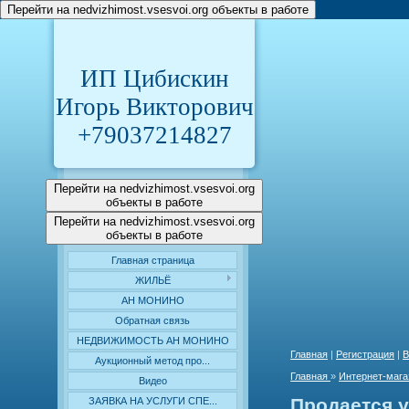
Перейти на nedvizhimost.vsesvoi.org объекты в работе
ИП Цибискин
Игорь Викторович
+79037214827
Перейти на nedvizhimost.vsesvoi.org
объекты в работе
Перейти на nedvizhimost.vsesvoi.org
объекты в работе
Главная страница
ЖИЛЬЁ
АН МОНИНО
Обратная связь
НЕДВИЖИМОСТЬ АН МОНИНО
Главная
|
Регистрация
|
В
Аукционный метод про...
Главная
»
Интернет-мага
Видео
Продается у
ЗАЯВКА НА УСЛУГИ СПЕ...