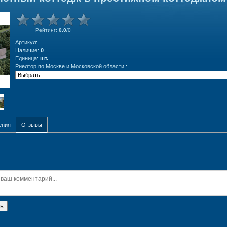
Рейтинг
:
0.0
/
0
Артикул
:
Наличие
:
0
Единица
:
шт.
Риелтор по Москве и Московской области.:
ения
Отзывы
ь