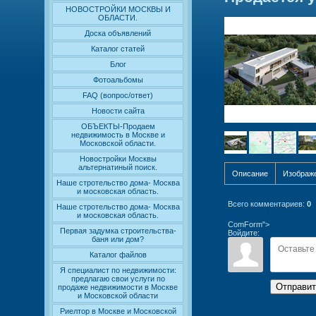
НОВОСТРОЙКИ МОСКВЫ И
ОБЛАСТИ.
Доска объявлений
Каталог статей
Блог
Фотоальбомы
FAQ (вопрос/ответ)
Новости сайта
ОБЪЕКТЫ-Продаем
недвижимость в Москве и
Московской области.
Новостройки Москвы
альтернатиный поиск.
Описание
Изображ
Наше стротельство дома- Москва
и московская область.
Всего комментариев
:
0
Наше стротельство дома- Москва
и московская область.
ComForm">
Первая задумка строительства-
Войдите:
баня или дом?
Каталог файлов
Я специалист по недвижимости:
предлагаю свои услуги по
Отправит
продаже недвижимости в Москве
и Московской области
Риелтор в Москве и Московской