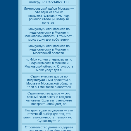
номеру +79037214827. Он
Ломоносовский район Москвы —
это один из самых
привлекательных и уютных
районов столицы, который
сочетает
Мои услуги специалиста по
недвижимости в Москве и
Московской области. Стоимость
моих услуг для собственни
Мои услуги специалиста по
недвижимости в Москве и
Московской области.
<p>Мои услуги специалиста по
недвижимости в Москве и
Московской области. Стоимость
моих услуг для с
Строительство домов по
индивидуальным проектам в
Москве и Московской области
Если вы мечтаете о собствен
Строительство домов — это
важный этап в жизни каждого
человека. Если вы планируете
построить свой дом, об
Построить дом из дерева — это
отличный выбор для тех, кто
ценит экологичность, тепло и уют.
Существует не
Строительство домов из дерева
— это отличный выбор для тех,