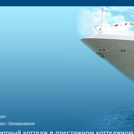
ход
зин
»
Продажа квартир
ютный коттедж в престижном коттеджном 