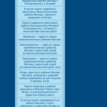
Мещанском районе Москвы?
Познакомьтесь с Игорем!
Если вы ищете надежного
риелтора в Красносельском
районе Москвы, обратите
внимание на Игоря.
Ищете надежного риелтора в
районе Бассманный в Москве?
Познакомьтесь с Игорем! С
многолетним опытом работ
Якиманка — один из самых
привлекательных районов Москвы
Замоскворечье — один из самых
привлекательных районов
Москвы, известный своей
исторической архитектурой,
Хамовники — один из самых
привлекательных районов
Москвы, известный своей
исторической архитектурой, зеле
Игорь, риелтор в районе Москвы
Беговой, предлагает широкий
выбор недвижимости для покупки
и аренды. Если
Ищете квартиру в районе
аэропорта в Москве? Меня зовут
Игорь, я опытный риелтор и с
радостью помогу вам н
Если вы ищете недвижимость в
районе Москвы, Сокол,
обратитесь к риелтору Игорю по