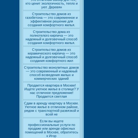
кто ценит экологичность, тепло и
уют. Деревян
Строительство домов из
газобетона — это современное и
эффективное решение для
создания комфортного жилья.
Строительство дома из
полнотелого кирпича — это
надежный и долговечный способ
создания комфортного жилья.
Строительство домов из
керамического кирпича — это
надежный и долговечный способ
создания комфортного жил
Строительство монолитных домов
— это современный и надежный
способ возведения жилых и
коммерческих зданий
Продается квартира в Москве!
Ищете уютное жилье в столице? У
нас отличное предложение!
Продается светлая
Сдам в аренду квартиру в Москве.
Уютное жилье в отличном районе,
рядом с транспортной развязкой и
всей не
Если вы ищете
профессиональные услуги по
продаже или аренде офисных
помещений в Москве, обратитесь
к Игор