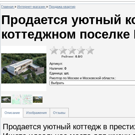
Главная
»
Интернет-магазин
»
Продажа квартир
Продается уютный к
коттеджном поселке 
Рейтинг
:
0.0
/
0
Артикул
:
Наличие
:
0
Единица
:
шт.
Риелтор по Москве и Московской области.:
Описание
Изображения
Отзывы
Продается уютный коттедж в престижном коттеджном поселке Кунцево-2! Ищете идеальное место для жизни за городом, где сочетаются комфорт, безопасность и близость к природе? Тогда этот коттедж в КП Кунцево-2 - именно то, что вам нужно! Здесь вы найдете: Просторный и светлый дом, построенный с использованием качественных материалов и продуманной планировкой. Ухоженный участок, где можно наслаждаться свежим воздухом и проводить время с семьей и друзьями. Развитую инфраструктуру поселка, включающую охрану, детские площадки, спортивные объекты и многое другое. Удобное расположение, позволяющее быстро добраться до Москвы и других городов. Не упустите возможность стать владельцем этого прекрасного коттеджа в одном из лучших коттеджных поселков Подмосковья! Звоните прямо сейчас, чтобы узнать подробности и договориться о просмотре! Продается коттедж в КП Кунцево-2. Продается уютный коттедж в престижном коттеджном поселке Кунцево-2! Ищете идеальное место для жизни за городом, где сочетаются комфорт, безопасность и близость к природе? Тогда этот коттедж в КП Кунцево-2 - именно то, что вам нужно! Здесь вы найдете: Просторный и светлый дом, построенный с использованием качественных материалов и продуманной планировкой. Каждый уголок этого дома наполнен светом и теплом, создавая атмосферу уюта и гармонии. Продуманная эргономика пространства позволяет максимально эффективно использовать каждый квадратный метр, обеспечивая комфортное проживание для всей семьи. Высококачественные строительные и отделочные материалы гарантируют долговечность и эстетическую привлекательность дома на долгие годы. Ухоженный участок, где можно наслаждаться свежим воздухом и проводить время с семьей и друзьями. Зеленый газон, зрелые деревья и продуманное ландшафтное оформление создают идеальное пространство для отдыха и досуга. Здесь найдется место как для тихих семейных вечеров на свежем воздухе, так и для шумных дружеских встреч и барбекю. Возможности для обустройства зоны отдыха, детской площадки или даже небольшого сада практически безграничны. Развитую инфраструктуру поселка, включающую охрану, детские площадки, спортивные объекты и многое другое. Безопасность и спокойствие жителей – приоритет КП Кунцево-2. Круглосуточная охрана, видеонаблюдение и контролируемый въезд обеспечивают полную уверенность в сохранности вашего дома и близких. Для детей предусмотрены современные и безопасные игровые площадки, а для любителей активного образа жизни – спортивные зоны и зоны для прогулок. Все это создает идеальные условия для полноценной и счастливой жизни. Удобное расположение, позволяющее быстро добраться до Москвы и других городов. Близость к столице и развитая транспортная доступность делают этот коттедж идеальным выбором для тех, кто ценит время и мобильность. Легкий доступ к основным магистралям позволяет без труда добраться до деловых центров, торговых комплексов, культурных и развлекательных учреждений Москвы, а также быстро перемещаться в другие направления. Не упустите возможность стать владельцем этого прекрасного коттеджа в одном из лучших коттеджных поселков Подмосковья! Это не просто дом, это инвестиция в ваше будущее, в качество жизни вашей семьи, в спокойствие и уверенность в завтрашнем дне. Представьте себе утро, когда вы просыпаетесь под пение птиц, наслаждаетесь чашкой кофе на собственной террасе, а затем легко и быстро добираетесь до работы. Вечером вас ждет уютный дом и возможность провести время с близкими в окружении природы. Звоните прямо сейчас, чтобы узнать подробности и договориться о просмотре! Не откладывайте свою мечту о загородной жизни на потом. Этот коттедж – ваш шанс обрести идеальное место для счастливой и комфортной жизни. Мы готовы ответить на все ваши вопросы и провести для вас индивидуальный показ, чтобы вы смогли лично оценить все преимущества этого уникального предложения. Продается коттедж в КП Кунцево-2. Продается уютный коттедж в престижном коттеджном поселке Кунцево-2! Ищете идеальное место для жизни за городом, где сочетаются комфорт, безопасность и близость к природе? Тогда этот коттедж в КП Кунцево-2 - именно то, что вам нужно! Здесь вы найдете: Просторный и светлый дом, построенный с использованием качественных материалов и продуманной планировкой. Каждый уголок этого дома наполнен светом и теплом, создавая атмосферу уюта и гармонии. Продуманная эргономика пространства позволяет максимально эффективно использовать каждый квадратный метр, обеспечивая комфортное проживание для всей семьи. Высококачественные строительные и отделочные материалы гарантируют долговечность и эстетическую привлекательность дома на долгие годы. Ухоженный участок, где можно наслаждаться свежим воздухом и проводить время с семьей и друзьями. Зеленый газон, зрелые деревья и продуманное ландшафтное оформление создают идеальное пространство для отдыха и досуга. Здесь найдется место как для тихих семейных вечеров на свежем воздухе, так и для шумных дружеских встреч и барбекю. Возможности для обустройства зон