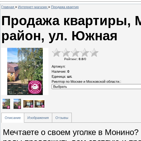
Главная
»
Интернет-магазин
»
Продажа квартир
Продажа квартиры, 
район, ул. Южная
Рейтинг
:
0.0
/
0
Артикул
:
Наличие
:
0
Единица
:
шт.
Риелтор по Москве и Московской области.:
Описание
Изображения
Отзывы
Мечтаете о своем уголке в Монино?