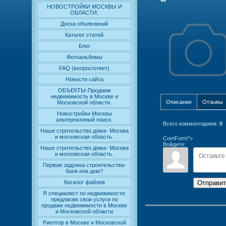
НОВОСТРОЙКИ МОСКВЫ И
ОБЛАСТИ.
Доска объявлений
Каталог статей
Блог
Фотоальбомы
FAQ (вопрос/ответ)
Новости сайта
ОБЪЕКТЫ-Продаем
недвижимость в Москве и
Описание
Отзывы
Московской области.
Новостройки Москвы
альтернатиный поиск.
Всего комментариев
:
0
Наше стротельство дома- Москва
и московская область.
ComForm">
Войдите:
Наше стротельство дома- Москва
и московская область.
Первая задумка строительства-
баня или дом?
Отправит
Каталог файлов
Я специалист по недвижимости:
предлагаю свои услуги по
продаже недвижимости в Москве
и Московской области
Риелтор в Москве и Московской