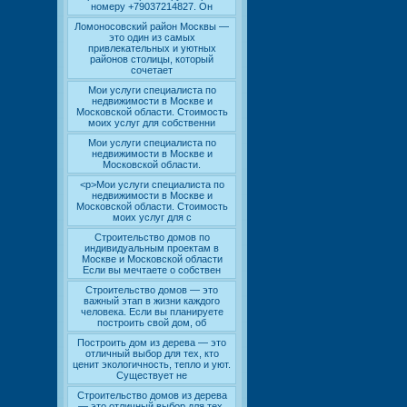
номеру +79037214827. Он
Ломоносовский район Москвы —
это один из самых
привлекательных и уютных
районов столицы, который
сочетает
Мои услуги специалиста по
недвижимости в Москве и
Московской области. Стоимость
моих услуг для собственни
Мои услуги специалиста по
недвижимости в Москве и
Московской области.
<p>Мои услуги специалиста по
недвижимости в Москве и
Московской области. Стоимость
моих услуг для с
Строительство домов по
индивидуальным проектам в
Москве и Московской области
Если вы мечтаете о собствен
Строительство домов — это
важный этап в жизни каждого
человека. Если вы планируете
построить свой дом, об
Построить дом из дерева — это
отличный выбор для тех, кто
ценит экологичность, тепло и уют.
Существует не
Строительство домов из дерева
— это отличный выбор для тех,