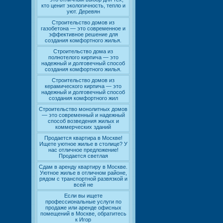
кто ценит экологичность, тепло и
уют. Деревян
Строительство домов из
газобетона — это современное и
эффективное решение для
создания комфортного жилья.
Строительство дома из
полнотелого кирпича — это
надежный и долговечный способ
создания комфортного жилья.
Строительство домов из
керамического кирпича — это
надежный и долговечный способ
создания комфортного жил
Строительство монолитных домов
— это современный и надежный
способ возведения жилых и
коммерческих зданий
Продается квартира в Москве!
Ищете уютное жилье в столице? У
нас отличное предложение!
Продается светлая
Сдам в аренду квартиру в Москве.
Уютное жилье в отличном районе,
рядом с транспортной развязкой и
всей не
Если вы ищете
профессиональные услуги по
продаже или аренде офисных
помещений в Москве, обратитесь
к Игор