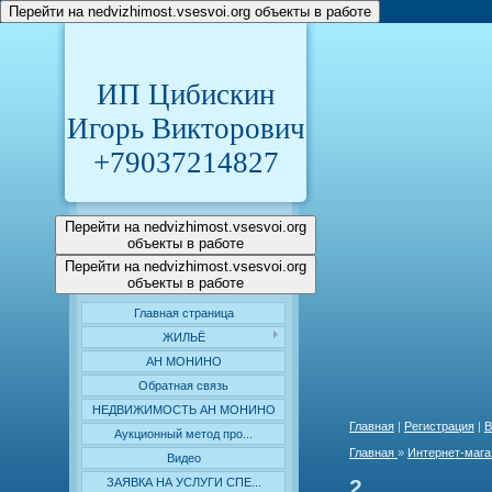
Перейти на nedvizhimost.vsesvoi.org объекты в работе
ИП Цибискин
Игорь Викторович
+79037214827
Перейти на nedvizhimost.vsesvoi.org
объекты в работе
Перейти на nedvizhimost.vsesvoi.org
объекты в работе
Главная страница
ЖИЛЬЁ
АН МОНИНО
Обратная связь
НЕДВИЖИМОСТЬ АН МОНИНО
Главная
|
Регистрация
|
В
Аукционный метод про...
Главная
»
Интернет-мага
Видео
2
ЗАЯВКА НА УСЛУГИ СПЕ...