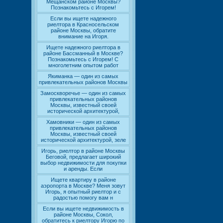
Мещанском районе Москвы?
Познакомьтесь с Игорем!
Если вы ищете надежного
риелтора в Красносельском
районе Москвы, обратите
внимание на Игоря.
Ищете надежного риелтора в
районе Бассманный в Москве?
Познакомьтесь с Игорем! С
многолетним опытом работ
Якиманка — один из самых
привлекательных районов Москвы
Замоскворечье — один из самых
привлекательных районов
Москвы, известный своей
исторической архитектурой,
Хамовники — один из самых
привлекательных районов
Москвы, известный своей
исторической архитектурой, зеле
Игорь, риелтор в районе Москвы
Беговой, предлагает широкий
выбор недвижимости для покупки
и аренды. Если
Ищете квартиру в районе
аэропорта в Москве? Меня зовут
Игорь, я опытный риелтор и с
радостью помогу вам н
Если вы ищете недвижимость в
районе Москвы, Сокол,
обратитесь к риелтору Игорю по