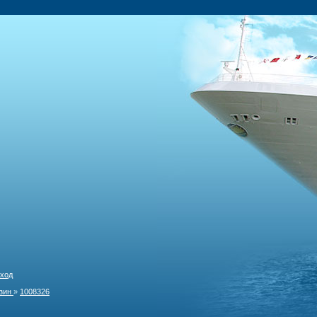
ход
зин
»
1008326